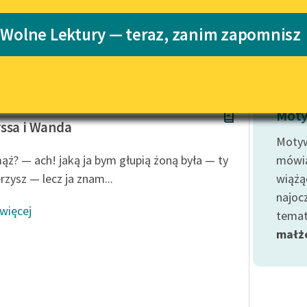
Katalog
 Wolne Lektury — teraz, zanim zapomnisz
owska
Katalog w for
Lektury szkolne i klasyka
literatury do słuchania dla
uczennic i uczniów z
niepełnosprawnościami
 Żmichowska
E-kolekcja lektur szkolnych i
Moty
literatury do słuchania dla
ssa i Wanda
uczennic i uczniów z
Moty
niepełnosprawnościami
ąż? — ach! jaką ja bym głupią żoną była — ty
mówią
Feministyczne inspiracje.
rzysz — lecz ja znam...
wiążą
Popularyzacja skandynawskiej
najoc
literatury feministycznej
 więcej
temat
Ręce pełne poezji
małż
Kolekcje edukacyjne twórców
przechodzących do domeny
publicznej, lektur szkolnych
oraz Starego Testamentu