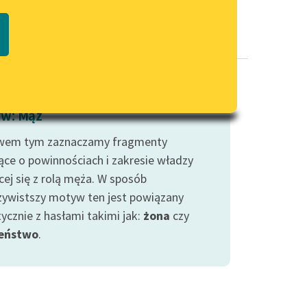
Regulamin biblioteki
macie PDF
Dane fundacji i sprawozdania
finansowe
Regulamin darowizn
Informacja o treściach
w: Mąż
wrażliwych
wem tym zaznaczamy fragmenty
Deklaracja dostępności
ce o powinnościach i zakresie władzy
cej się z rolą męża. W sposób
zywistszy motyw ten jest powiązany
ycznie z hasłami takimi jak:
żona
czy
eństwo
.