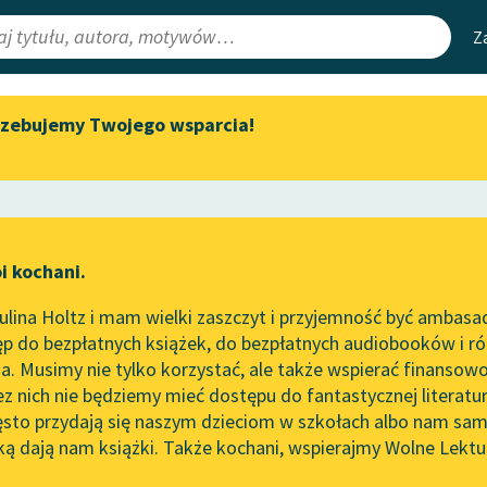
Z
rzebujemy Twojego wsparcia!
Aktualności
Narzędzia
e Lektury
„Prokurator Alicja Horn” do
Mapa Wolnych 
słuchania
irmami
Leśmianator
Byliśmy częścią AI Impact Lab
ewsletter
Przewodnik dla
i kochani.
Zapraszamy na spotkanie
czytających
online z tłumaczkami
lina Holtz i mam wielki zaszczyt i przyjemność być ambasa
literatury skandynawskiej
p do bezpłatnych książek, do bezpłatnych audiobooków i różn
API
Spotkanie z Katarzyną Tunkiel
. Musimy nie tylko korzystać, ale także wspierać finansowo
ce redakcyjne
w Oslo
OAI-PMH
ez nich nie będziemy mieć dostępu do fantastycznej literatu
ęsto przydają się naszym dzieciom w szkołach albo nam sam
102. lata temu zmarł Joseph
Widget Wolnyc
Conrad
ką dają nam książki. Także kochani, wspierajmy Wolne Lektu
oru
✖
Narcyza Żmichowska
✖
Przypisy
Blog