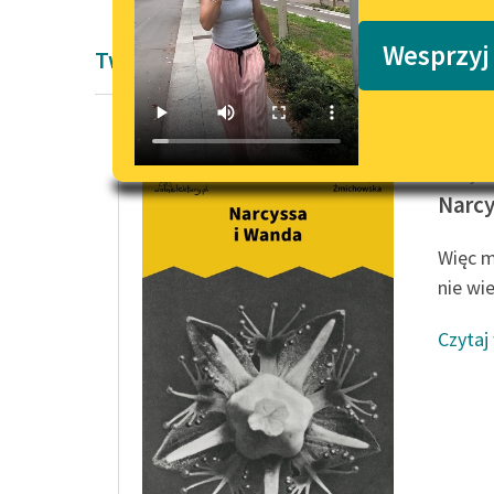
Podkasty o książkach
Wesprzyj
Twórczość Pozytywizm Narcyza Żmich
Narcyza
Narcy
Więc m
nie wie
Czytaj