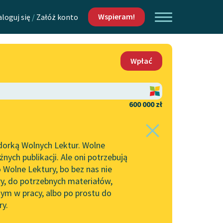
Wspieram!
aloguj się
/
Załóż konto
O nas
Wpłać
Lektur
Kontakt
O projekcie
600 000 zł
 piszących i
Zespół
dorką Wolnych Lektur. Wolne
Zasady wykorzystania
ych publikacji. Ale oni potrzebują
Wolnych Lektur
 Wolne Lektury, bo bez nas nie
Logotypy
ry, do potrzebnych materiałów,
ym w pracy, albo po prostu do
h Lektur
Materiały promocyjne
ry.
Polityka prywatności