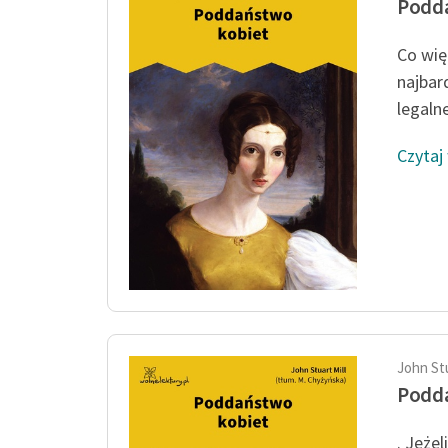
Podd
Co więc
najbar
legaln
Czytaj
John Stu
Podd
. Jeżel