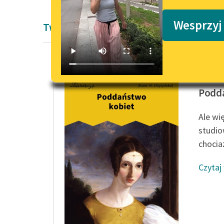
Podkasty o książkach
Wesprzyj
Twórczość Pozytywizm Johna Stuarta M
John Stu
Podd
Ale wi
studio
chocia
Czytaj