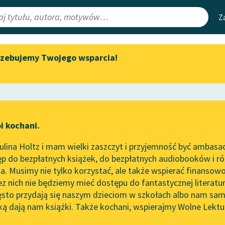
Z
rzebujemy Twojego wsparcia!
Aktualności
Narzędzia
e Lektury
„Prokurator Alicja Horn” do
Mapa Wolnych 
słuchania
irmami
Leśmianator
Byliśmy częścią AI Impact Lab
ewsletter
Przewodnik dla
i kochani.
Zapraszamy na spotkanie
czytających
online z tłumaczkami
lina Holtz i mam wielki zaszczyt i przyjemność być ambasa
literatury skandynawskiej
p do bezpłatnych książek, do bezpłatnych audiobooków i różn
API
Spotkanie z Katarzyną Tunkiel
. Musimy nie tylko korzystać, ale także wspierać finansowo
ce redakcyjne
w Oslo
OAI-PMH
ez nich nie będziemy mieć dostępu do fantastycznej literatu
ęsto przydają się naszym dzieciom w szkołach albo nam sam
102. lata temu zmarł Joseph
Widget Wolnyc
Conrad
ką dają nam książki. Także kochani, wspierajmy Wolne Lektu
oru
wizm
✖
John Stuart Mill
✖
Przypisy
Blog