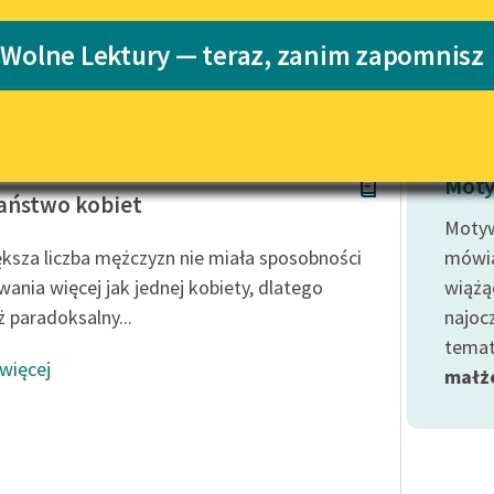
Katalog
 Wolne Lektury — teraz, zanim zapomnisz
illa
Katalog w for
Lektury szkolne i klasyka
literatury do słuchania dla
uczennic i uczniów z
niepełnosprawnościami
art Mill
E-kolekcja lektur szkolnych i
Moty
literatury do słuchania dla
aństwo kobiet
uczennic i uczniów z
Moty
niepełnosprawnościami
ększa liczba mężczyzn nie miała sposobności
mówią
Feministyczne inspiracje.
wania więcej jak jednej kobiety, dlatego
wiążą
Popularyzacja skandynawskiej
ż paradoksalny...
najoc
literatury feministycznej
temat
 więcej
Ręce pełne poezji
małż
Kolekcje edukacyjne twórców
przechodzących do domeny
publicznej, lektur szkolnych
oraz Starego Testamentu