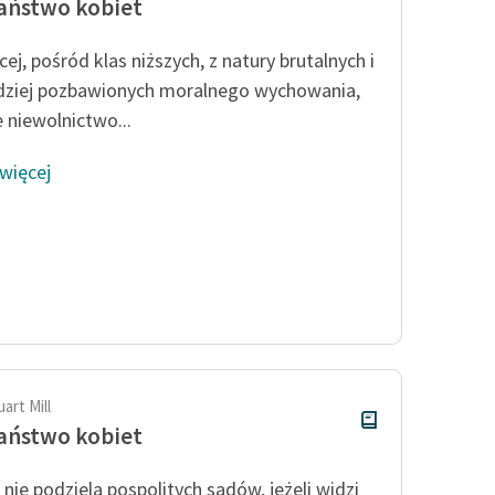
aństwo kobiet
ej, pośród klas niższych, z natury brutalnych i
dziej pozbawionych moralnego wychowania,
e niewolnictwo...
 więcej
art Mill
aństwo kobiet
i nie podziela pospolitych sądów, jeżeli widzi