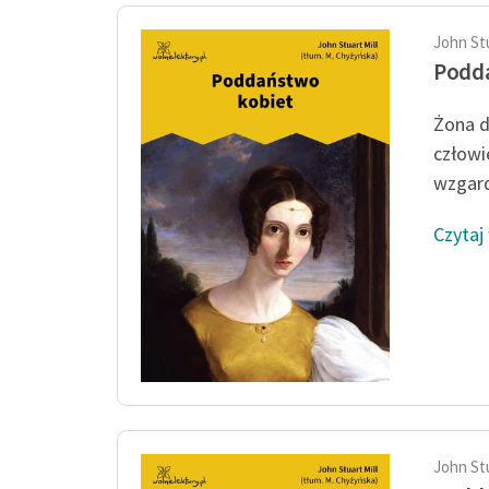
John Stu
Podd
Żona d
człowi
wzgard
Czytaj
John Stu