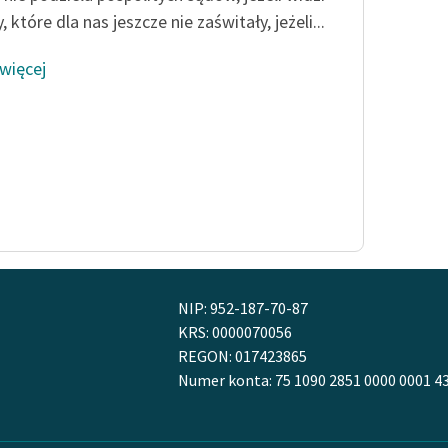
 które dla nas jeszcze nie zaświtały, jeżeli...
 więcej
NIP: 952-187-70-87
KRS: 0000070056
REGON: 017423865
Numer konta: 75 1090 2851 0000 0001 4