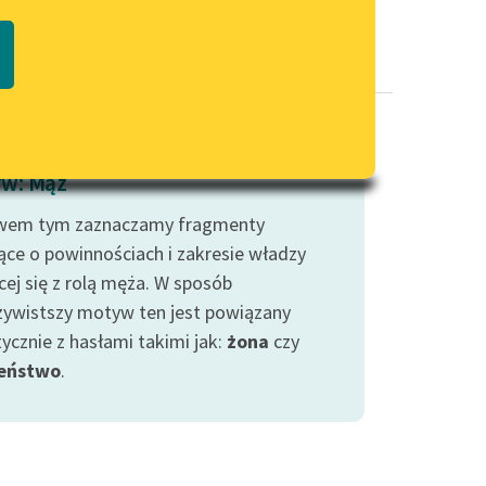
Regulamin biblioteki
macie PDF
Dane fundacji i sprawozdania
finansowe
Regulamin darowizn
Informacja o treściach
w: Mąż
wrażliwych
wem tym zaznaczamy fragmenty
Deklaracja dostępności
ce o powinnościach i zakresie władzy
cej się z rolą męża. W sposób
zywistszy motyw ten jest powiązany
ycznie z hasłami takimi jak:
żona
czy
eństwo
.