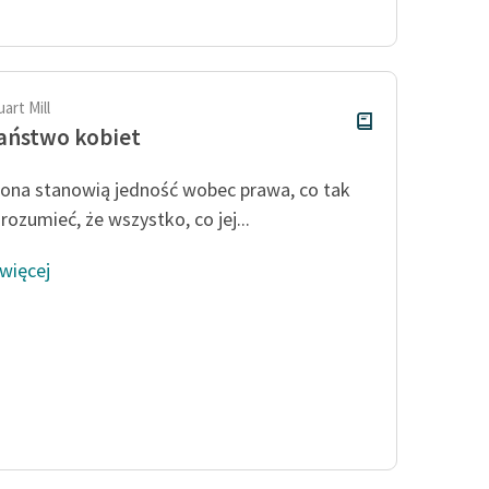
Odkurzamy bohaterów
Szkoła Poezji Wolnych Lektur
art Mill
aństwo kobiet
żona stanowią jedność wobec prawa, co tak
rozumieć, że wszystko, co jej...
 więcej