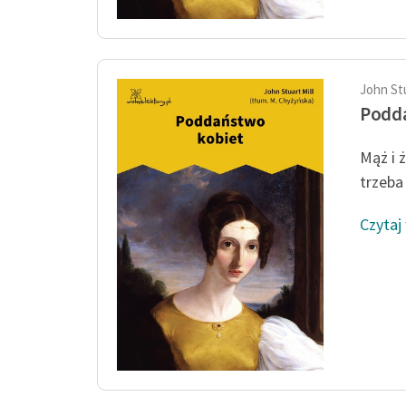
John Stu
Podd
Mąż i 
trzeba 
Czytaj