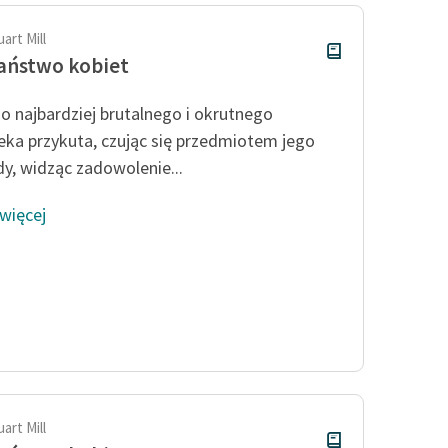
art Mill
aństwo kobiet
o najbardziej brutalnego i okrutnego
eka przykuta, czując się przedmiotem jego
y, widząc zadowolenie...
 więcej
art Mill