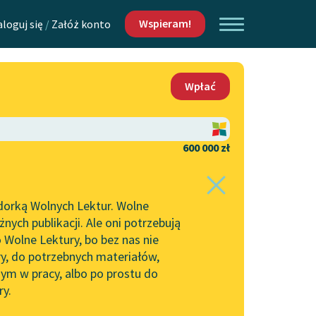
Wspieram!
aloguj się
/
Załóż konto
O nas
Wpłać
Lektur
Kontakt
O projekcie
600 000 zł
 piszących i
Zespół
dorką Wolnych Lektur. Wolne
Zasady wykorzystania
ych publikacji. Ale oni potrzebują
Wolnych Lektur
 Wolne Lektury, bo bez nas nie
Logotypy
ry, do potrzebnych materiałów,
ym w pracy, albo po prostu do
h Lektur
Materiały promocyjne
ry.
Polityka prywatności