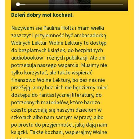
Katalog DAISY
Zgłoś brak utworu
Podkasty o książkach
Dzień dobry moi kochani.
Aktualności
Narzędzia
Nazywam się Paulina Holtz i mam wielki
zaszczyt i przyjemność być ambasadorką
„Prokurator Alicja Horn”
Mapa Wolnych Lektur
Wolnych Lektur. Wolne Lektury to dostęp
do słuchania
pobierz audiobook
do bezpłatnych książek, do bezpłatnych
Leśmianator
audiobooków i różnych publikacji. Ale oni
Byliśmy częścią AI Impact
pobierz książkę
potrzebują naszego wsparcia. Musimy nie
Przewodnik dla piszących i
Lab
tylko korzystać, ale także wspierać
czytających
finansowo Wolne Lektury, bo bez nas nie
Zapraszamy na spotkanie
przeżyją, a my bez nich nie będziemy mieć
online z tłumaczkami
czytaj online
dostępu do fantastycznej literatury, do
literatury skandynawskiej
API
potrzebnych materiałów, które bardzo
Spotkanie z Katarzyną
OAI-PMH
często przydają się naszym dzieciom w
Czyta:
Diana Giurow
, reż.
Studio Postęp
Tunkiel w Oslo
szkołach albo nam samym w pracy, albo
Widget Wolnych Lektur
po prostu do przyjemności, jaką dają nam
102. lata temu zmarł
1×
Roz.
książki. Także kochani, wspierajmy Wolne
Przypisy
Joseph Conrad