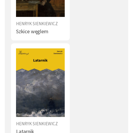
Polityka (3)
Interes (3)
Sługa (3)
Pożar (3)
HENRYK SIENKIEWICZ
Szkice węglem
Wojna (3)
Góry (3)
Koń (3)
Robotnik (2)
Chłop (2)
Mąż (2)
Żona (2)
Bogactwo (2)
Moda (2)
Artysta (2)
Strach (2)
Zabawa (2)
Naród (2)
Świt (2)
HENRYK SIENKIEWICZ
Samotnik (2)
Cierpienie (2)
Latarnik