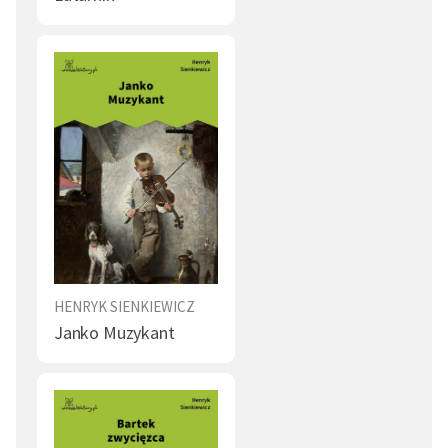
Cisza (2)
Kondycja ludzka (2)
Matka Boska (1)
Pochlebstwo (1)
Duma (1)
Kradzież (1)
Cud (1)
Las (1)
Wiara (1)
Piękno (1)
Katastrofa (1)
Prawo (1)
Przekupstwo (1)
Dom (1)
HENRYK SIENKIEWICZ
Pijaństwo (1)
Obraz świata (1)
Janko Muzykant
Woda (1)
Ojczyzna (1)
Małżeństwo (1)
Sen (1)