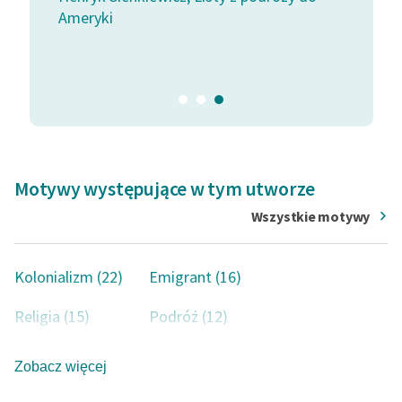
Ameryki
Henryk S
Ameryki
Motywy występujące w tym utworze
Wszystkie motywy
Kolonializm (22)
Emigrant (16)
Religia (15)
Podróż (12)
Miasto (11)
Kobieta (10)
Zobacz więcej
Obyczaje (10)
Polowanie (9)