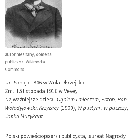
scenach amerykańskich.
Zasady wykorzystania
Spis treści:
Wolnych Lektur
Wstęp
Logotypy
I. Pobyt w Londynie. Podróż do Liverpoolu
II. Z Oceanu
Materiały promocyjne
III. Pobyt w New Yorku
autor nieznany, domena
Polityka prywatności
IV. Koleją Dwóch Oceanów
publiczna, Wikimedia
V. Koleją Dwóch Oceanów
Commons
Regulamin biblioteki
VI. Szkice amerykańskie
Ur.
5 maja 1846 w Wola Okrzejska
Dane fundacji i
VII. Szkice amerykańskie
Zm.
15 listopada 1916 w Vevey
sprawozdania finansowe
VIII. Szkice amerykańskie
Najważniejsze dzieła:
Ogniem i mieczem
,
Potop
,
Pan
IX. Szkice amerykańskie. Z puszczy
Regulamin darowizn
Wołodyjowski
,
Krzyżacy
(1900),
W pustyni i w puszczy
,
X. Szkice amerykańskie. Z puszczy
Informacja o treściach
Janko Muzykant
XI. Szkice amerykańskie
wrażliwych
XII. Szkice amerykańskie
Polski powieściopisarz i publicysta, laureat Nagrody
Deklaracja dostępności
XIII. Szkice amerykańskie