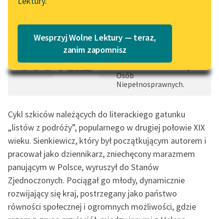
Lektury.
Wstęp
Katalog
Blog
0:00:00
– 0:53:20
Katalog w formacie PDF
Czas do końca: 21:07:22
Wesprzyj Wolne Lektury — teraz,
Lektury szkolne i klasyka
Dofinansowano ze
zanim zapomnisz
środków Państwowego
literatury do słuchania dla
Funduszu Rehabilitacji
uczennic i uczniów z
Osób
niepełnosprawnościami
Niepełnosprawnych.
E-kolekcja lektur
Cykl szkiców należących do literackiego gatunku
szkolnych i literatury do
„listów z podróży”, popularnego w drugiej połowie XIX
słuchania dla uczennic i
uczniów z
wieku. Sienkiewicz, który był początkującym autorem i
niepełnosprawnościami
pracował jako dziennikarz, zniechęcony marazmem
panującym w Polsce, wyruszył do Stanów
Feministyczne inspiracje.
Zjednoczonych. Pociągał go młody, dynamicznie
Popularyzacja
rozwijający się kraj, postrzegany jako państwo
skandynawskiej literatury
feministycznej
równości społecznej i ogromnych możliwości, gdzie