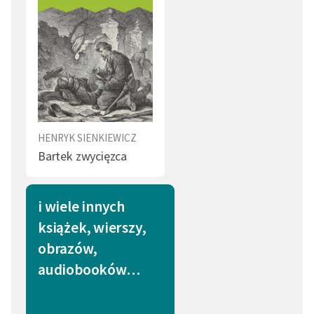
Pan (1)
Bieda (1)
Dziecko (1)
Choroba (1)
Obowiązek (1)
Wyrzuty sumienia (1)
Poświęcenie (1)
Ogień (1)
Zima (1)
Rzeka (1)
HENRYK SIENKIEWICZ
Bartek zwycięzca
Pogrzeb (1)
Nauczyciel (1)
Filozof (1)
Książka (1)
i wiele innych
Grzeczność (1)
Kłamstwo (1)
książek, wierszy,
obrazów,
Cnota (1)
Przyjaźń (1)
audiobooków…
Bóg (1)
Burza (1)