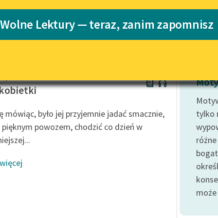
Katalog
Blog
 Wolne Lektury — teraz, zanim zapomnisz
Katalog w for
Lektury szkolne i klasyka
literatury do słuchania dla
uczennic i uczniów z
May Alcott
niepełnosprawnościami
Moty
kobietki
E-kolekcja lektur szkolnych i
Motyw
literatury do słuchania dla
 mówiąc, było jej przyjemnie jadać smacznie,
tylko
uczennic i uczniów z
ć pięknym powozem, chodzić co dzień w
wypow
niepełnosprawnościami
iejszej...
różne
Feministyczne inspiracje.
bogat
Popularyzacja skandynawskiej
 więcej
literatury feministycznej
określ
konse
Ręce pełne poezji
może 
Kolekcje edukacyjne twórców
przechodzących do domeny