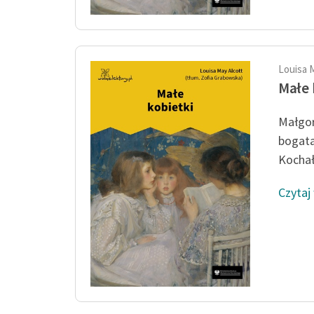
Louisa 
Małe 
Małgor
bogata
Kochała
Czytaj