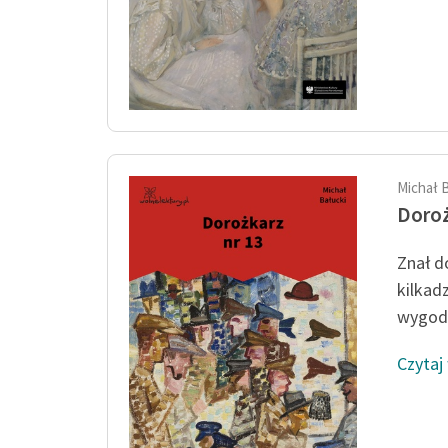
Michał 
Doroż
Znał d
kilkadz
wygodn
Czytaj