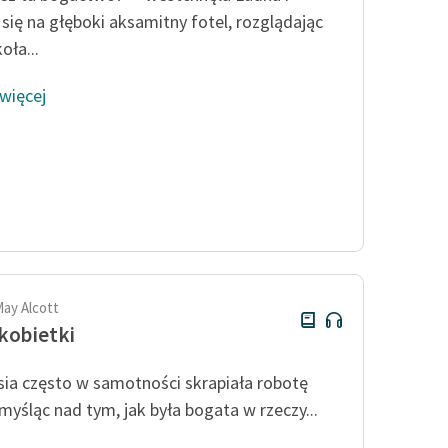
a się na głęboki aksamitny fotel, rozglądając
oła...
 więcej
May Alcott
kobietki
ia często w samotności skrapiała robotę
 myśląc nad tym, jak była bogata w rzeczy...