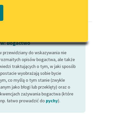
Regulamin biblioteki
macie PDF
Dane fundacji i sprawozdania
finansowe
Regulamin darowizn
Informacja o treściach
w: Bogactwo
wrażliwych
 przewidziany do wskazywania nie
Deklaracja dostępności
 rozmaitych opisów bogactwa, ale także
iedzi traktujących o tym, w jaki sposób
 postacie wyobrażają sobie bycie
ym, co myślą o tym stanie (zwykle
anym jako błogi lub przeklęty) oraz o
kwencjach zażywania bogactwa (które
np. łatwo prowadzić do
pychy
).