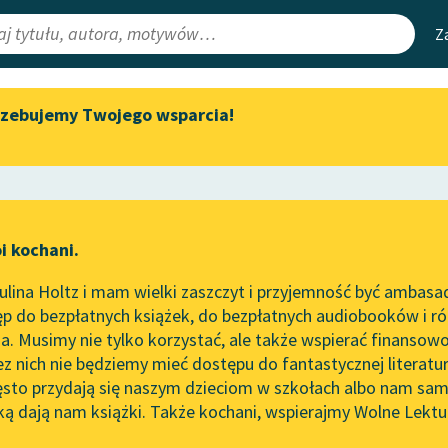
Z
rzebujemy Twojego wsparcia!
Aktualności
Narzędzia
e Lektury
Zapraszamy na spotkanie
Mapa Wolnych 
online z tłumaczkami
irmami
Leśmianator
literatury skandynawskiej
ewsletter
Przewodnik dla
Spotkanie z Katarzyną Tunkiel
i kochani.
czytających
w Oslo
two
lina Holtz i mam wielki zaszczyt i przyjemność być ambasa
Wolne Lektury na 32.
p do bezpłatnych książek, do bezpłatnych audiobooków i różn
Pol’and’Rock Festivalu
API
. Musimy nie tylko korzystać, ale także wspierać finansowo
ce redakcyjne
„Kochanek Lady Chatterley”
OAI-PMH
ez nich nie będziemy mieć dostępu do fantastycznej literatu
do słuchania na Wolnych
ęsto przydają się naszym dzieciom w szkołach albo nam sam
Lekturach
Widget Wolnyc
ką dają nam książki. Także kochani, wspierajmy Wolne Lektu
oru
Pozytywizm
✖
Epika
✖
Nowy audiobook – „Marzenie
Przypisy
o Oriencie” Sophie Elkan