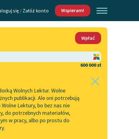
Wspieram!
aloguj się
/
Załóż konto
O nas
Wpłać
Lektur
Kontakt
O projekcie
600 000 zł
 piszących i
Zespół
dorką Wolnych Lektur. Wolne
Zasady wykorzystania
ych publikacji. Ale oni potrzebują
Wolnych Lektur
 Wolne Lektury, bo bez nas nie
Logotypy
ry, do potrzebnych materiałów,
ym w pracy, albo po prostu do
h Lektur
Materiały promocyjne
ry.
Polityka prywatności