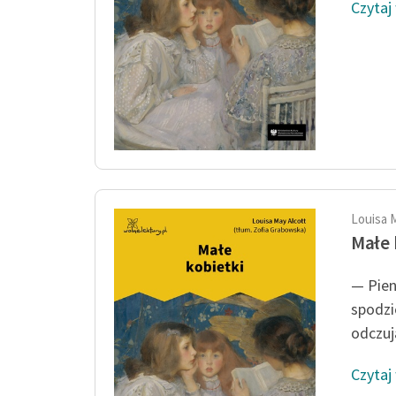
Czytaj
Louisa 
Małe 
— Pien
spodzi
odczują
Czytaj