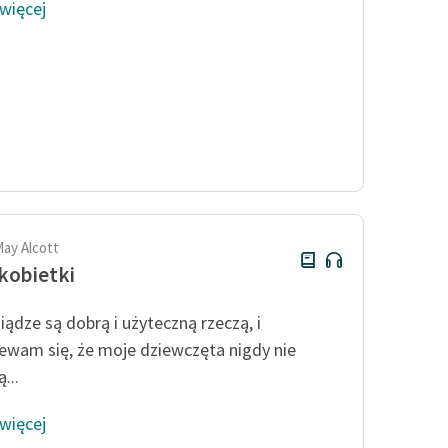
 więcej
May Alcott
kobietki
iądze są dobrą i użyteczną rzeczą, i
ewam się, że moje dziewczęta nigdy nie
...
 więcej