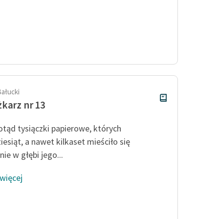
Bałucki
karz nr 13
otąd tysiączki papierowe, których
iesiąt, a nawet kilkaset mieściło się
ie w głębi jego...
 więcej