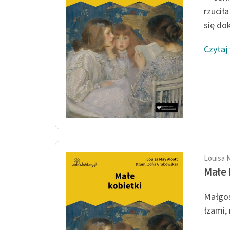
rzucił
się dok
Czytaj
Louisa 
Małe 
Małgos
łzami,