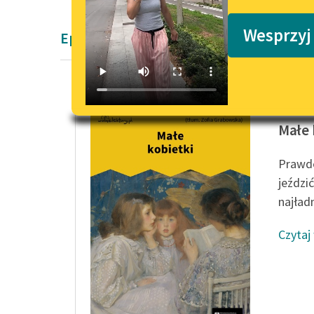
Podkasty o książkach
Wesprzyj
Epika Pozytywizm
Louisa 
Małe 
Prawdę
jeździ
najładn
Czytaj