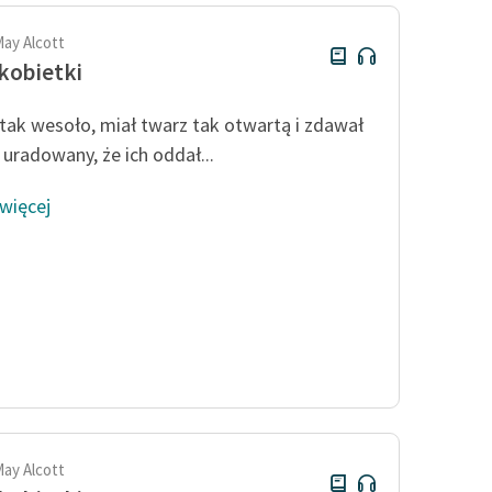
May Alcott
kobietki
tak wesoło, miał twarz tak otwartą i zdawał
 uradowany, że ich oddał...
 więcej
May Alcott