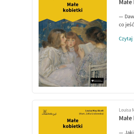
Małe 
— Dawn
co jeść
Czytaj
Louisa 
Małe 
— Jaki