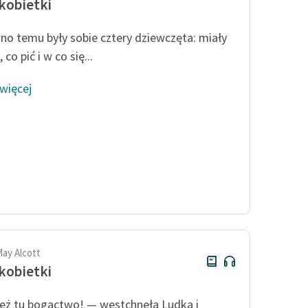
kobietki
o temu były sobie cztery dziewczęta: miały
, co pić i w co się...
 więcej
May Alcott
kobietki
eż tu bogactwo! — westchnęła Ludka i