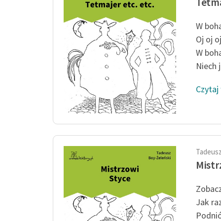
Tetma
W boha
Oj oj o
W boha
Niech j
Czytaj
Tadeusz
Mistr
Zobacz
Jak ra
Podnió