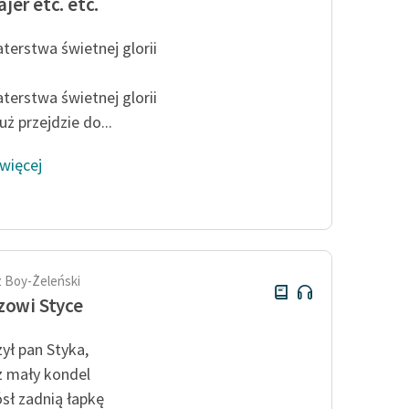
jer etc. etc.
terstwa świetnej glorii
j
terstwa świetnej glorii
uż przejdzie do...
 więcej
 Boy-Żeleński
zowi Styce
ył pan Styka,
z mały kondel
sł zadnią łapkę