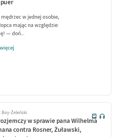
 puer
 i mędrzec w jednej osobie,
łopca mając na względzie:
ę! — doń...
 więcej
 Boy-Żeleński
rozjemczy w sprawie pana Wilhelma
ana contra Rosner, Żuławski,