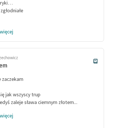
iryki…
 zgłodniałe
 więcej
zechowicz
iem
e zaczekam
się jak wszyscy trup
kiedyś zaleje sława ciemnym złotem...
 więcej