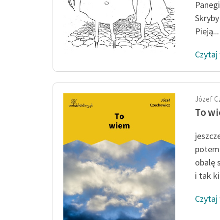
Paneg
Skryby
Pieją...
Czytaj
Józef C
To w
jeszcz
potem
obalę 
i tak 
Czytaj