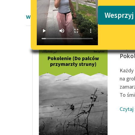
Podkasty o książkach
Wesprzyj
wiersze
Krzyszt
Pokol
Każdy 
na gro
zamarz
To śmie
Czytaj