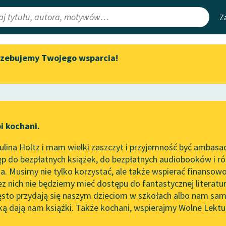
Z
rzebujemy Twojego wsparcia!
Aktualności
Narzędzia
e Lektury
„Prokurator Alicja Horn” do
Mapa Wolnych 
słuchania
irmami
Leśmianator
Byliśmy częścią AI Impact Lab
ewsletter
Przewodnik dla
i kochani.
Zapraszamy na spotkanie
czytających
online z tłumaczkami
lina Holtz i mam wielki zaszczyt i przyjemność być ambasa
literatury skandynawskiej
p do bezpłatnych książek, do bezpłatnych audiobooków i różn
API
Spotkanie z Katarzyną Tunkiel
. Musimy nie tylko korzystać, ale także wspierać finansowo
ce redakcyjne
w Oslo
OAI-PMH
ez nich nie będziemy mieć dostępu do fantastycznej literatu
ęsto przydają się naszym dzieciom w szkołach albo nam sam
102. lata temu zmarł Joseph
Widget Wolnyc
Conrad
ką dają nam książki. Także kochani, wspierajmy Wolne Lektu
oru
Liryka
✖
Wiersz
✖
Przypisy
Blog