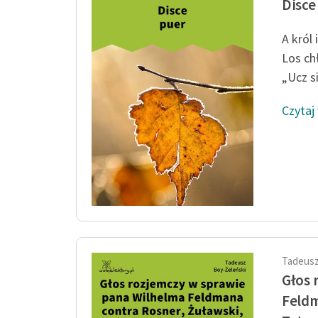
Disce
A król
Los ch
„Ucz si
Czytaj
Tadeusz
Głos 
Feldm