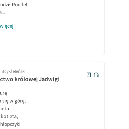
kudził Rondel.
...
 więcej
 Boy-Żeleński
ctwo królowej Jadwigi
turę
 się w górę;
oeta
 kotleta,
chłopczyki