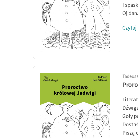
I spas
Oj dana
Czytaj
Tadeusz
Proro
Litera
Dźwiga
Goły p
Dostał
Piszą 