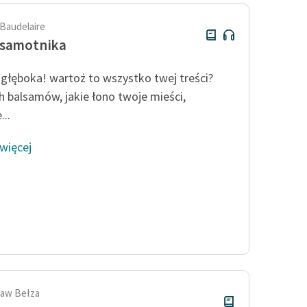
 Baudelaire
 samotnika
 głęboka! wartoż to wszystko twej treści?
h balsamów, jakie łono twoje mieści,
...
 więcej
aw Bełza