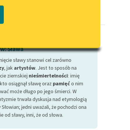
Regulamin biblioteki
macie PDF
Dane fundacji i sprawozdania
finansowe
Regulamin darowizn
Informacja o treściach
w: Sława
wrażliwych
nięcie sławy stanowi cel zarówno
Deklaracja dostępności
zy
, jak
artystów
. Jest to sposób na
cie ziemskiej
nieśmiertelności
: imię
 kto osiągnął sławę oraz
pamięć
o nim
rwać może długo po jego śmierci. W
tyzmie trwała dyskusja nad etymologią
 Słowian; jedni uważali, że pochodzi ona
e od sławy, inni, że od słowa.