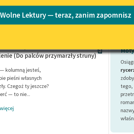
Katalog
 Wolne Lektury — teraz, zanim zapomnisz
Katalog w for
Lektury szkolne i klasyka
literatury do słuchania dla
uczennic i uczniów z
niepełnosprawnościami
of Kamil Baczyński
E-kolekcja lektur szkolnych i
Moty
literatury do słuchania dla
enie (Do palców przymarzły struny)
uczennic i uczniów z
Osiąg
niepełnosprawnościami
— kolumną jesteś,
rycer
Feministyczne inspiracje.
bie pieśni własnych
zdoby
Popularyzacja skandynawskiej
ły. Czegoż ty jeszcze?
tego,
literatury feministycznej
rć — to nie...
przet
Ręce pełne poezji
roman
 więcej
nazwy
Kolekcje edukacyjne twórców
przechodzących do domeny
właśni
publicznej, lektur szkolnych
oraz Starego Testamentu