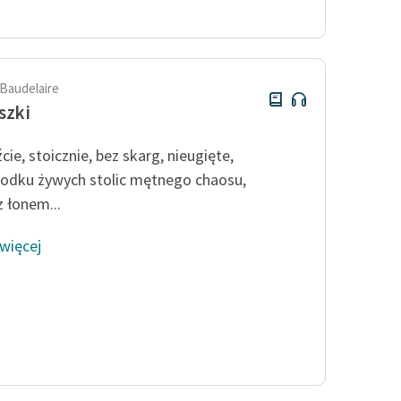
Odkurzamy bohaterów
Szkoła Poezji Wolnych Lektur
 Baudelaire
szki
cie, stoicznie, bez skarg, nieugięte,
odku żywych stolic mętnego chaosu,
z łonem...
 więcej