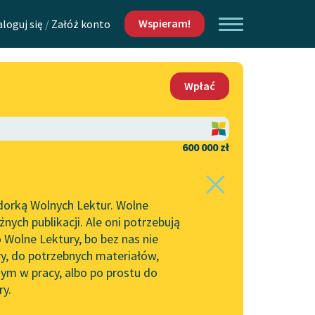
Wspieram!
aloguj się
/
Załóż konto
O nas
Wpłać
Lektur
Kontakt
O projekcie
600 000 zł
 piszących i
Zespół
dorką Wolnych Lektur. Wolne
Zasady wykorzystania
ych publikacji. Ale oni potrzebują
Wolnych Lektur
 Wolne Lektury, bo bez nas nie
Logotypy
ry, do potrzebnych materiałów,
ym w pracy, albo po prostu do
h Lektur
Materiały promocyjne
ry.
Polityka prywatności