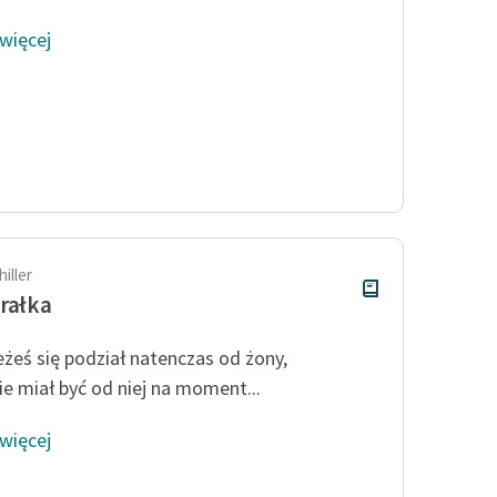
 więcej
iller
rałka
eżeś się podział natenczas od żony,
ie miał być od niej na moment...
 więcej