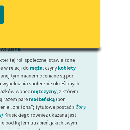
Regulamin biblioteki
macie PDF
Dane fundacji i sprawozdania
finansowe
Regulamin darowizn
Informacja o treściach
w: Żona
wrażliwych
ter tej roli społecznej stawia żonę
Deklaracja dostępności
e w relacji do
męża
; czyny
kobiety
anej tym mianem oceniane są pod
 wypełniania społecznie określonych
iązków wobec
mężczyzny
, z którym
ą razem parę
małżeńską
(por.
lenie „zła żona”; tytułowa postać z
Żony
ej
Krasickiego również ukazana jest
ie pod kątem utrapień, jakich swym