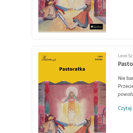
Leon Sch
Pasto
Nie ba
Przeci
powołu
Czytaj