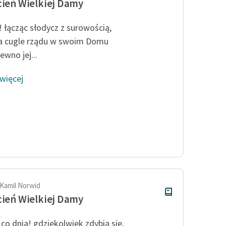
cień Wielkiej Damy
 łącząc słodycz z surowością,
a cugle rządu w swoim Domu
pewno jej...
 więcej
 Kamil Norwid
cień Wielkiej Damy
 co dnia! gdziekolwiek zdybią się,