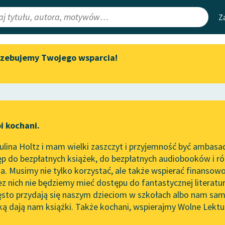
Z
rzebujemy Twojego wsparcia!
Aktualności
Narzędzia
e Lektury
„Prokurator Alicja Horn” do
Mapa Wolnych 
słuchania
irmami
Leśmianator
Byliśmy częścią AI Impact Lab
ewsletter
Przewodnik dla
i kochani.
Zapraszamy na spotkanie
czytających
online z tłumaczkami
lina Holtz i mam wielki zaszczyt i przyjemność być ambasa
literatury skandynawskiej
p do bezpłatnych książek, do bezpłatnych audiobooków i różn
API
Spotkanie z Katarzyną Tunkiel
. Musimy nie tylko korzystać, ale także wspierać finansowo
ce redakcyjne
w Oslo
OAI-PMH
ez nich nie będziemy mieć dostępu do fantastycznej literatu
ęsto przydają się naszym dzieciom w szkołach albo nam sam
102. lata temu zmarł Joseph
Widget Wolnyc
Conrad
ką dają nam książki. Także kochani, wspierajmy Wolne Lektu
oru
Tragedia
✖
Przypisy
Blog