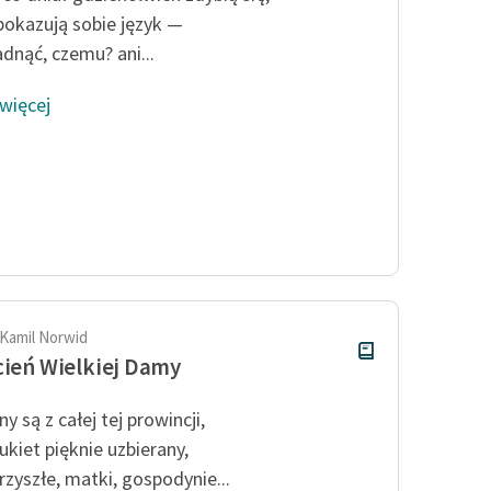
pokazują sobie język —
adnąć, czemu? ani...
 więcej
 Kamil Norwid
cień Wielkiej Damy
y są z całej tej prowincji,
ukiet pięknie uzbierany,
rzyszłe, matki, gospodynie...