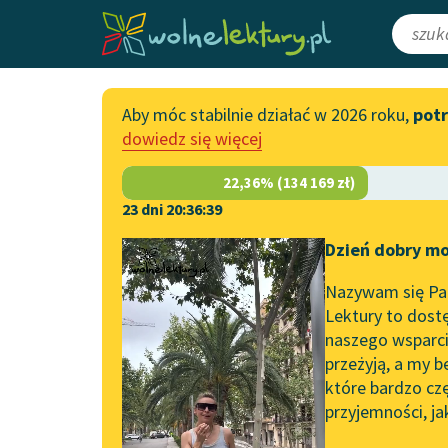
Aby móc stabilnie działać w 2026 roku,
pot
Katalog
Włącz się
dowiedz się więcej
Lektury szkolne
Wesprzyj Woln
Książki
Współpraca z f
23 dni 20:36:38
Autorki i autorzy
Zapisz się na n
Dzień dobry mo
Strona główna
Katalog
Motyw
Żona
Audiobooki
Przekaż 1,5%
Nazywam się Pau
Motyw:
Żona
Kolekcje tematyczne
Lektury to dostę
naszego wsparcia
Włącz się w pra
NOWOŚCI
przeżyją, a my b
Zgłoś błąd
Motywy literackie
które bardzo cz
przyjemności, ja
Zgłoś brak utw
Katalog DAISY