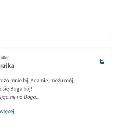
iller
rałka
rdzo mnie bij, Adamie, mężu mój,
e się Boga bój!
jąc się na Boga...
 więcej