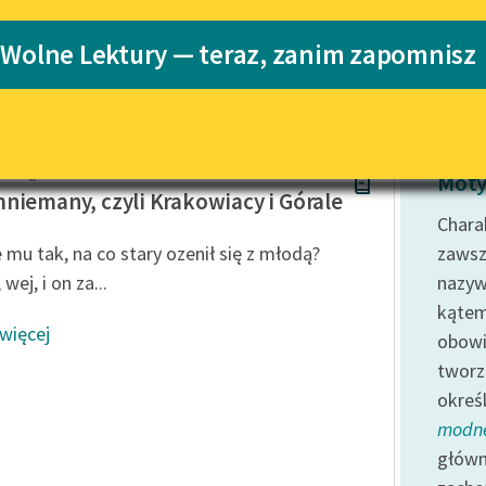
Katalog
 Wolne Lektury — teraz, zanim zapomnisz
Katalog w for
Lektury szkolne i klasyka
literatury do słuchania dla
uczennic i uczniów z
niepełnosprawnościami
h Bogusławski
E-kolekcja lektur szkolnych i
Moty
literatury do słuchania dla
niemany, czyli Krakowiacy i Górale
uczennic i uczniów z
Charak
niepełnosprawnościami
 mu tak, na co stary ozenił się z młodą?
zawsz
Feministyczne inspiracje.
wej, i on za...
nazyw
Popularyzacja skandynawskiej
kątem
literatury feministycznej
 więcej
obow
Ręce pełne poezji
tworz
okreś
Kolekcje edukacyjne twórców
przechodzących do domeny
modn
publicznej, lektur szkolnych
główn
oraz Starego Testamentu