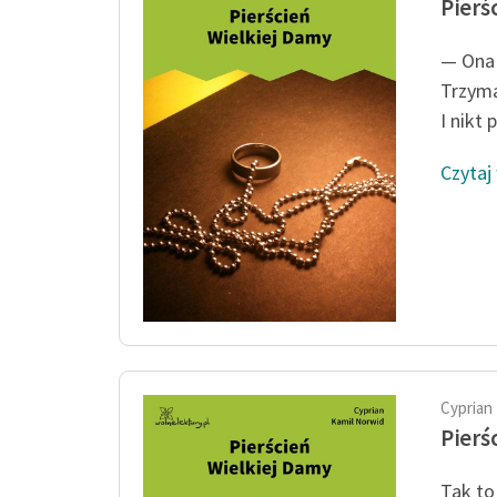
Pierś
— Ona!
Trzym
I nikt 
Czytaj
Cyprian
Pierś
Tak to