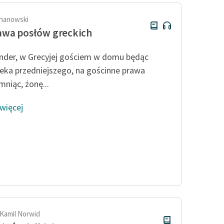
hanowski
awa posłów greckich
nder, w Grecyjej gościem w domu będąc
eka przedniejszego, na gościnne prawa
mniąc, żonę...
 więcej
 Kamil Norwid