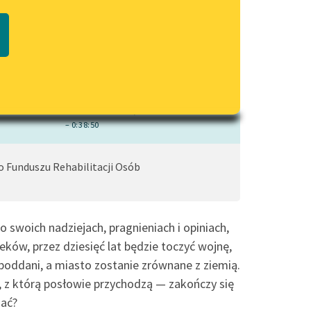
czytaj online
Regulamin biblioteki
macie PDF
Dane fundacji i sprawozdania
finansowe
Regulamin darowizn
Informacja o treściach
wrażliwych
– 0:38:50
Deklaracja dostępności
Funduszu Rehabilitacji Osób
 swoich nadziejach, pragnieniach i opiniach,
eków, przez dziesięć lat będzie toczyć wojnę,
 i poddani, a miasto zostanie zrównane z ziemią.
, z którą posłowie przychodzą — zakończy się
ać?