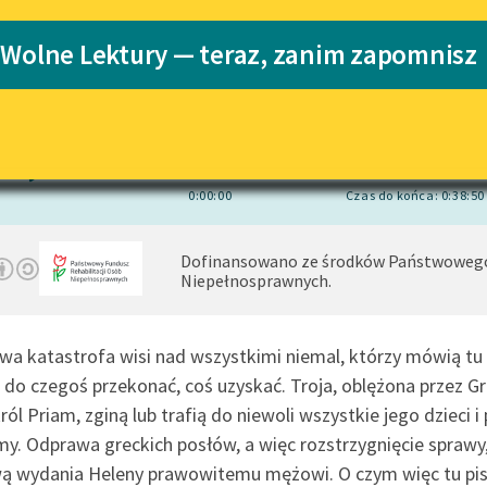
pobierz audiobook
pobierz książkę
Katalog
 Wolne Lektury — teraz, zanim zapomnisz
Katalog w for
Lektury szkolne i klasyka
literatury do słuchania dla
Jan Staszczyk, Maria Holka
, reż.
Jan Staszczyk
uczennic i uczniów z
niepełnosprawnościami
1×
E-kolekcja lektur szkolnych i
literatury do słuchania dla
0:00:00
Czas do końca: 0:38:50
uczennic i uczniów z
niepełnosprawnościami
Dofinansowano ze środków Państwowego 
Feministyczne inspiracje.
Niepełnosprawnych.
Popularyzacja skandynawskiej
literatury feministycznej
iwa katastrofa wisi nad wszystkimi niemal, którzy mówią tu o
Ręce pełne poezji
 do czegoś przekonać, coś uzyskać. Troja, oblężona przez Gr
Kolekcje edukacyjne twórców
król Priam, zginą lub trafią do niewoli wszystkie jego dzieci
przechodzących do domeny
y. Odprawa greckich posłów, a więc rozstrzygnięcie sprawy
publicznej, lektur szkolnych
oraz Starego Testamentu
 wydania Heleny prawowitemu mężowi. O czym więc tu pis