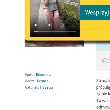
Podkasty o książkach
Wesprzyj
Czyta:
Epoka:
Renesans
Straszl
Rodzaj:
Dramat
próbują
Gatunek:
Tragedia
zginie 
To wiem
odmową