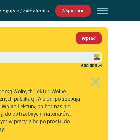
Wspieram!
aloguj się
/
Załóż konto
O nas
Wpłać
Lektur
Kontakt
O projekcie
600 000 zł
 piszących i
Zespół
dorką Wolnych Lektur. Wolne
Zasady wykorzystania
ych publikacji. Ale oni potrzebują
Wolnych Lektur
 Wolne Lektury, bo bez nas nie
Logotypy
ry, do potrzebnych materiałów,
ym w pracy, albo po prostu do
h Lektur
Materiały promocyjne
ry.
Polityka prywatności