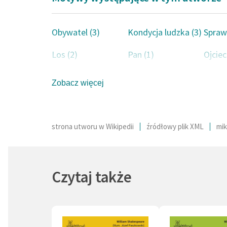
Zmarł n
Sławne 
Stefan B
Obywatel (3)
Kondycja ludzka (3)
Spraw
dwunas
autor: 
Wy, któr
Los (2)
Pan (1)
Ojciec
Jest ki
Chciwość (1)
Współpraca (1)
Prawo
Antenor
Zobacz więcej
Trzynas
Walka (1)
Prawda (1)
Ojczyz
O nierzą
trzeba!
Konflikt (1)
Gość (1)
Wojna
strona utworu w Wikipedii
źródłowy plik XML
mik
Najcenn
Zamoys
metrycz
Czytaj także
O biało
Pryjamc
Stosowa
„trupok