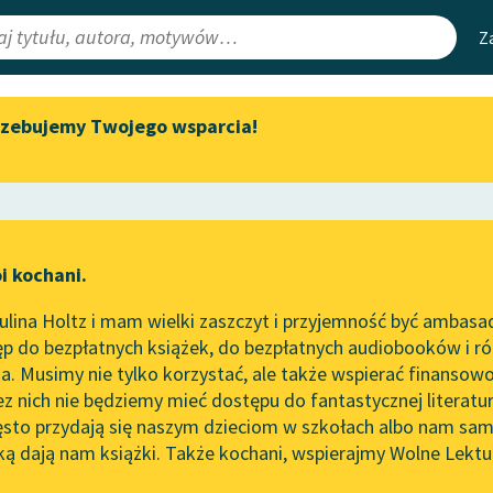
Z
rzebujemy Twojego wsparcia!
Aktualności
Narzędzia
e Lektury
„Prokurator Alicja Horn” do
Mapa Wolnych 
słuchania
irmami
Leśmianator
Byliśmy częścią AI Impact Lab
ewsletter
Przewodnik dla
i kochani.
Zapraszamy na spotkanie
czytających
online z tłumaczkami
lina Holtz i mam wielki zaszczyt i przyjemność być ambasa
literatury skandynawskiej
ochanowski
p do bezpłatnych książek, do bezpłatnych audiobooków i różn
API
Spotkanie z Katarzyną Tunkiel
rawa posłów greckich
. Musimy nie tylko korzystać, ale także wspierać finansowo
ce redakcyjne
w Oslo
OAI-PMH
ez nich nie będziemy mieć dostępu do fantastycznej literatu
ęsto przydają się naszym dzieciom w szkołach albo nam sam
102. lata temu zmarł Joseph
Widget Wolnyc
Conrad
ką dają nam książki. Także kochani, wspierajmy Wolne Lektu
oru
Przypisy
Blog