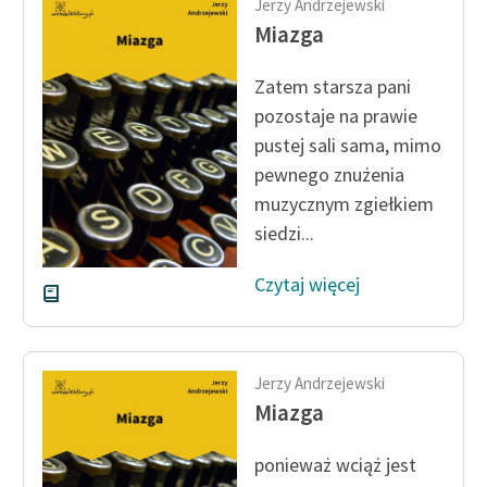
Jerzy Andrzejewski
Miazga
Zatem starsza pani
pozostaje na prawie
pustej sali sama, mimo
pewnego znużenia
muzycznym zgiełkiem
siedzi...
Czytaj więcej
Jerzy Andrzejewski
Miazga
ponie­waż wciąż jest