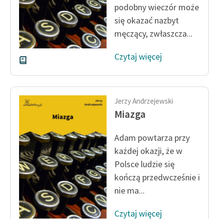
podobny wieczór może
się okazać nazbyt
Zasady wykorzystania
Wolnych Lektur
męczący, zwłaszcza...
Logotypy
Czytaj więcej
Materiały promocyjne
Polityka prywatności
Jerzy Andrzejewski
Regulamin biblioteki
Miazga
Dane fundacji i
Adam powtarza przy
sprawozdania finansowe
każdej okazji, że w
Regulamin darowizn
Polsce ludzie się
kończą przedwcześnie i
Informacja o treściach
nie ma...
wrażliwych
Deklaracja dostępności
Czytaj więcej