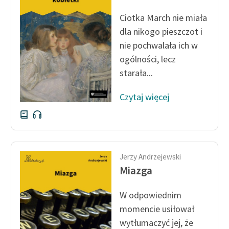
Ręce pełne poezji
Ciotka March nie miała
Kolekcje edukacyjne
dla nikogo pieszczot i
twórców przechodzących
nie pochwalała ich w
do domeny publicznej,
ogólności, lecz
lektur szkolnych oraz
starała...
Starego Testamentu
Odkurzamy bohaterów
Czytaj więcej
Szkoła Poezji Wolnych
Lektur
O nas
Jerzy Andrzejewski
Miazga
Kontakt
O projekcie
W odpowiednim
momencie usiłował
Zespół
wytłumaczyć jej, że