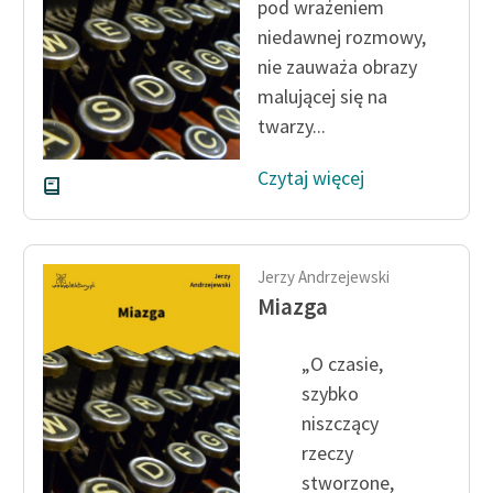
pod wrażeniem
niedawnej rozmowy,
nie zauważa obrazy
malującej się na
twarzy...
Czytaj więcej
Jerzy Andrzejewski
Miazga
„O czasie,
szybko
niszczący
rzeczy
stworzone,