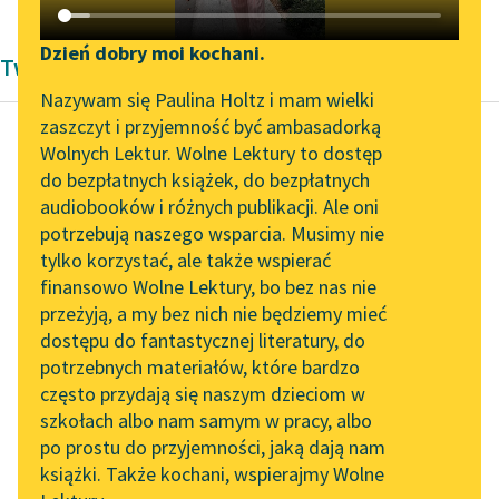
Katalog DAISY
Zgłoś brak utworu
Podkasty o książkach
Dzień dobry moi kochani.
Twórczość
Aktualności
Narzędzia
Nazywam się Paulina Holtz i mam wielki
zaszczyt i przyjemność być ambasadorką
„Prokurator Alicja Horn”
Mapa Wolnych Lektur
Wolnych Lektur. Wolne Lektury to dostęp
do słuchania
do bezpłatnych książek, do bezpłatnych
Plaut
Leśmianator
audiobooków i różnych publikacji. Ale oni
Kupiec
Byliśmy częścią AI Impact
potrzebują naszego wsparcia. Musimy nie
Przewodnik dla piszących i
Lab
tylko korzystać, ale także wspierać
czytających
Czytaj więcej
finansowo Wolne Lektury, bo bez nas nie
Zapraszamy na spotkanie
przeżyją, a my bez nich nie będziemy mieć
online z tłumaczkami
dostępu do fantastycznej literatury, do
literatury skandynawskiej
API
potrzebnych materiałów, które bardzo
Spotkanie z Katarzyną
OAI-PMH
często przydają się naszym dzieciom w
Tunkiel w Oslo
szkołach albo nam samym w pracy, albo
Widget Wolnych Lektur
po prostu do przyjemności, jaką dają nam
102. lata temu zmarł
książki. Także kochani, wspierajmy Wolne
Przypisy
Joseph Conrad