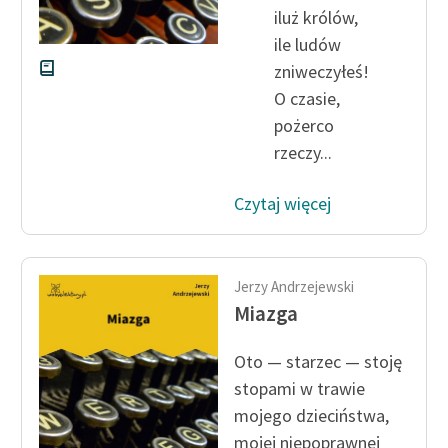
iluż królów,
ile ludów
zniweczyłeś!
O czasie,
pożerco
rzeczy...
Czytaj więcej
Jerzy Andrzejewski
Miazga
Oto — starzec — stoję
stopami w trawie
mojego dzieciń­stwa,
mojej niepoprawnej