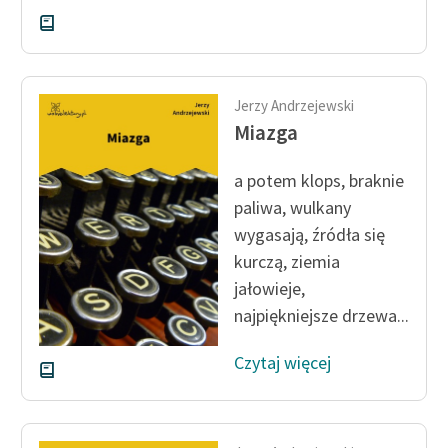
Jerzy Andrzejewski
Miazga
a potem klops, brak­nie
paliwa, wulkany
wygasają, źródła się
kurczą, ziemia
jałowieje,
najpiękniejsze drzewa...
Czytaj więcej