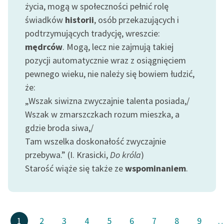
życia, mogą w społeczności pełnić rolę
świadków
historii
, osób przekazujących i
podtrzymujących tradycję, wreszcie:
mędrców
. Mogą, lecz nie zajmują takiej
pozycji automatycznie wraz z osiągnięciem
pewnego wieku, nie należy się bowiem łudzić,
że:
„Wszak siwizna zwyczajnie talenta posiada,/
Wszak w zmarszczkach rozum mieszka, a
gdzie broda siwa,/
Tam wszelka doskonałość zwyczajnie
przebywa.” (I. Krasicki,
Do króla
)
Starość wiąże się także ze
wspominaniem
.
1
2
3
4
5
6
7
8
9