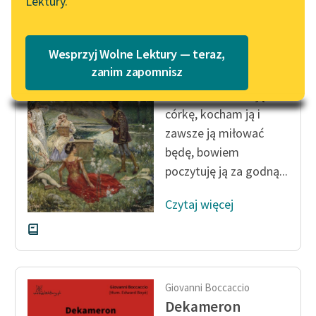
Lektury.
„Marzenie o Oriencie”
Katalog
Sophie Elkan
Katalog w formacie PDF
Giovanni Boccaccio
Blog
Wesprzyj Wolne Lektury — teraz,
Dekameron
zanim zapomnisz
Pokochałem twoją
Lektury szkolne i klasyka
córkę, kocham ją i
literatury do słuchania dla
zawsze ją miłować
uczennic i uczniów z
będę, bowiem
niepełnosprawnościami
poczytuję ją za godną...
E-kolekcja lektur
szkolnych i literatury do
Czytaj więcej
słuchania dla uczennic i
uczniów z
niepełnosprawnościami
Feministyczne inspiracje.
Giovanni Boccaccio
Popularyzacja
Dekameron
skandynawskiej literatury