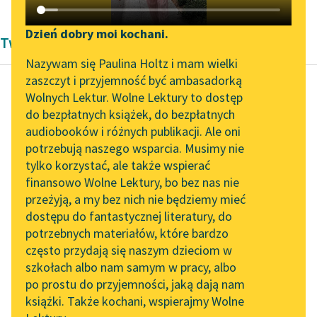
Katalog DAISY
Zgłoś brak utworu
Podkasty o książkach
Dzień dobry moi kochani.
Twórczość Bolesława Leśmiana
Aktualności
Narzędzia
Nazywam się Paulina Holtz i mam wielki
zaszczyt i przyjemność być ambasadorką
Zapraszamy na spotkanie
Mapa Wolnych Lektur
Wolnych Lektur. Wolne Lektury to dostęp
online z tłumaczkami
do bezpłatnych książek, do bezpłatnych
Bolesław Leśmian
Leśmianator
literatury skandynawskiej
audiobooków i różnych publikacji. Ale oni
[Już czas ukochać
potrzebują naszego wsparcia. Musimy nie
Przewodnik dla piszących i
w sadzie...]
Spotkanie z Katarzyną
tylko korzystać, ale także wspierać
czytających
Tunkiel w Oslo
finansowo Wolne Lektury, bo bez nas nie
Już czas ciułać okruchy
przeżyją, a my bez nich nie będziemy mieć
Wolne Lektury na 32.
ostatniego znoju
dostępu do fantastycznej literatury, do
Pol’and’Rock Festivalu
API
W ubogich
potrzebnych materiałów, które bardzo
złocistościach zlękłego
„Kochanek Lady
OAI-PMH
często przydają się naszym dzieciom w
Chatterley” do słuchania
pokoju,
szkołach albo nam samym w pracy, albo
Widget Wolnych Lektur
na Wolnych Lekturach
I skroń złożyć w...
po prostu do przyjemności, jaką dają nam
książki. Także kochani, wspierajmy Wolne
Przypisy
Nowy audiobook –
Czytaj więcej