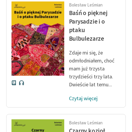
Bolesław Leśmian
Deklaracja dostępności
Baśń o pięknej
Parysadzie i o
ptaku
Bulbulezarze
Zdaje mi się, że
odmłodniałem, choć
mam już trzysta
trzydzieści trzy lata.
Dwieście lat temu...
Czytaj więcej
Bolesław Leśmian
Czarny kozioł