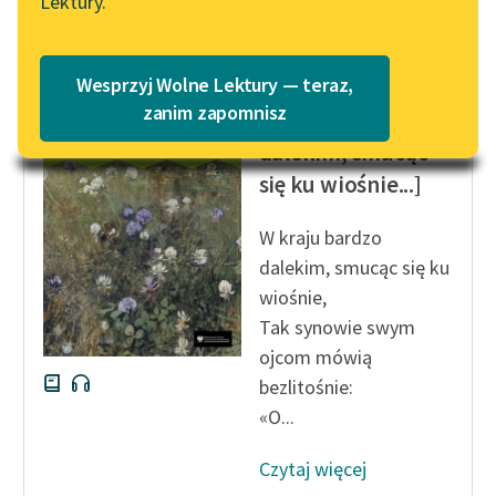
Lektury.
„Marzenie o Oriencie”
Katalog
Sophie Elkan
Katalog w formacie PDF
Blog
Wesprzyj Wolne Lektury — teraz,
Bolesław Leśmian
zanim zapomnisz
[W kraju bardzo
dalekim, smucąc
Lektury szkolne i klasyka
się ku wiośnie...]
literatury do słuchania dla
uczennic i uczniów z
W kraju bardzo
niepełnosprawnościami
dalekim, smucąc się ku
E-kolekcja lektur
wiośnie,
szkolnych i literatury do
Tak synowie swym
słuchania dla uczennic i
ojcom mówią
uczniów z
bezlitośnie:
niepełnosprawnościami
«O...
Feministyczne inspiracje.
Popularyzacja
Czytaj więcej
skandynawskiej literatury