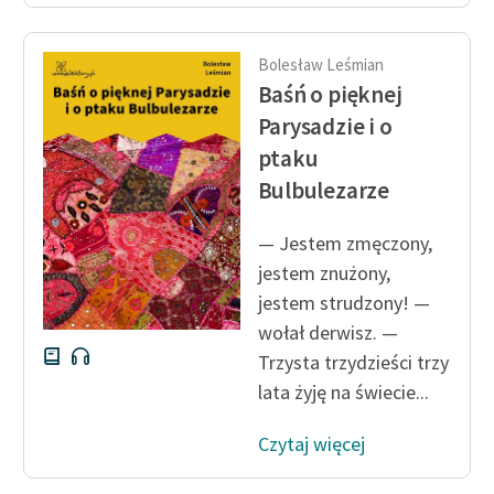
feministycznej
Ręce pełne poezji
Bolesław Leśmian
Baśń o pięknej
Kolekcje edukacyjne
Parysadzie i o
twórców przechodzących
ptaku
do domeny publicznej,
Bulbulezarze
lektur szkolnych oraz
Starego Testamentu
— Jestem zmęczony,
Odkurzamy bohaterów
jestem znużony,
jestem strudzony! —
Szkoła Poezji Wolnych
Lektur
wołał derwisz. —
Trzysta trzydzieści trzy
O nas
lata żyję na świecie...
Kontakt
Czytaj więcej
O projekcie