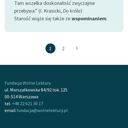
Tam wszelka doskonałość zwyczajnie
przebywa.” (I. Krasicki,
Do króla
)
Starość wiąże się także ze
wspominaniem
.
1
2
Fundacja Wolne Lektury
ul. Marszałkowska 84/92 lok. 125
00-514 Warszawa
tel.
+48 22 621 30 17
email
fundacja@wolnelektury.pl