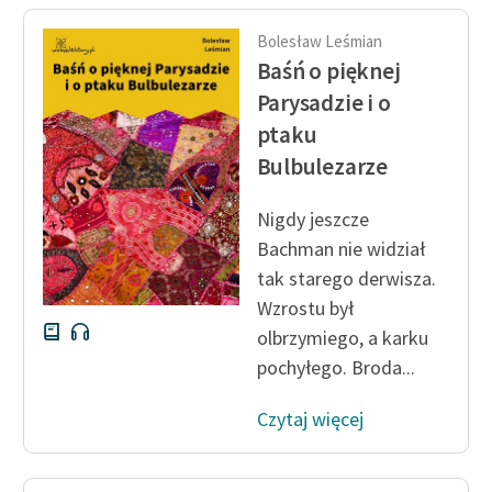
Zespół
Bolesław Leśmian
Baśń o pięknej
Zasady wykorzystania
Parysadzie i o
Wolnych Lektur
ptaku
Bulbulezarze
Logotypy
Materiały promocyjne
Nigdy jeszcze
Bachman nie widział
Polityka prywatności
tak starego derwisza.
Regulamin biblioteki
Wzrostu był
olbrzymiego, a karku
Dane fundacji i
pochyłego. Broda...
sprawozdania finansowe
Regulamin darowizn
Czytaj więcej
Informacja o treściach
wrażliwych