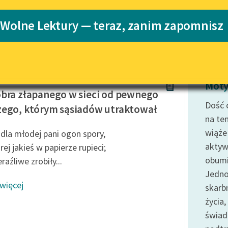
Katalog
 Wolne Lektury — teraz, zanim zapomnisz
Katalog w for
Lektury szkolne i klasyka
literatury do słuchania dla
uczennic i uczniów z
niepełnosprawnościami
a Drużbacka
E-kolekcja lektur szkolnych i
Moty
literatury do słuchania dla
bra złapanego w sieci od pewnego
uczennic i uczniów z
Dość 
ego, którym sąsiadów utraktował
niepełnosprawnościami
na te
Feministyczne inspiracje.
wiąże
 dla młodej pani ogon spory,
Popularyzacja skandynawskiej
aktyw
rej jakieś w papierze rupieci;
literatury feministycznej
obumi
raźliwe zrobiły...
Ręce pełne poezji
Jedno
 więcej
skarb
Kolekcje edukacyjne twórców
przechodzących do domeny
życia
publicznej, lektur szkolnych
świa
oraz Starego Testamentu