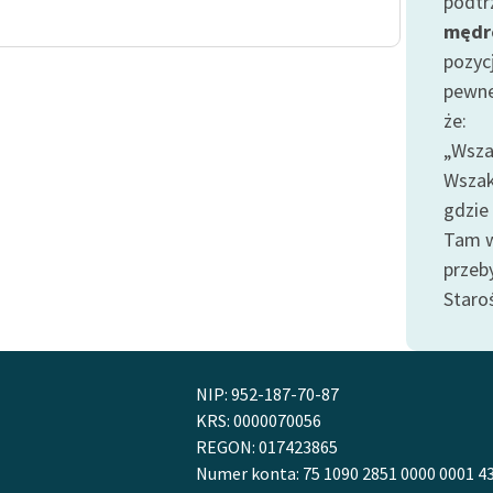
podtr
Odkurzamy bohaterów
mędr
Szkoła Poezji Wolnych Lektur
pozyc
pewne
że:
„Wsza
Wszak
gdzie
Tam w
przeby
Staro
NIP: 952-187-70-87
KRS: 0000070056
REGON: 017423865
Numer konta: 75 1090 2851 0000 0001 4