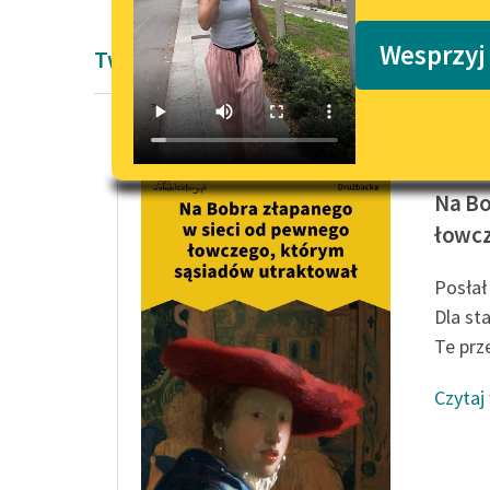
Podkasty o książkach
Wesprzyj
Twórczość Elżbiety Drużbackiej
Elżbiet
Na Bo
łowcz
Posłał
Dla sta
Te prze
Czytaj