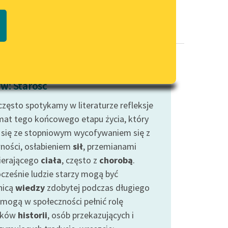
Regulamin biblioteki
macie PDF
Dane fundacji i sprawozdania
finansowe
Regulamin darowizn
Informacja o treściach
w: Starość
wrażliwych
często spotykamy w literaturze refleksje
Deklaracja dostępności
mat tego końcowego etapu życia, który
 się ze stopniowym wycofywaniem się z
ności, osłabieniem
sił
, przemianami
erającego
ciała
, często z
chorobą
.
cześnie ludzie starzy mogą być
nicą
wiedzy
zdobytej podczas długiego
, mogą w społeczności pełnić rolę
dków
historii
, osób przekazujących i