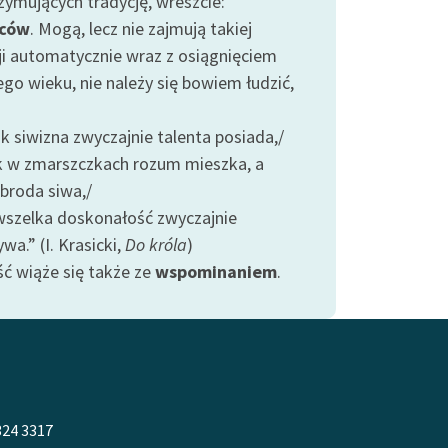
zymujących tradycję, wreszcie:
ców
. Mogą, lecz nie zajmują takiej
ji automatycznie wraz z osiągnięciem
go wieku, nie należy się bowiem łudzić,
k siwizna zwyczajnie talenta posiada,/
 w zmarszczkach rozum mieszka, a
 broda siwa,/
szelka doskonałość zwyczajnie
wa.” (I. Krasicki,
Do króla
)
ść wiąże się także ze
wspominaniem
.
324 3317