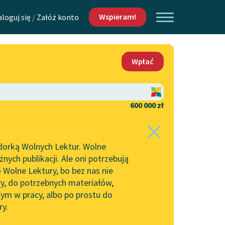
Wspieram!
aloguj się
/
Załóż konto
O nas
Wpłać
Lektur
Kontakt
O projekcie
600 000 zł
 piszących i
Zespół
dorką Wolnych Lektur. Wolne
Zasady wykorzystania
ych publikacji. Ale oni potrzebują
Wolnych Lektur
 Wolne Lektury, bo bez nas nie
Logotypy
ry, do potrzebnych materiałów,
ym w pracy, albo po prostu do
h Lektur
Materiały promocyjne
ry.
Polityka prywatności