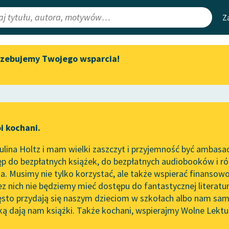
Z
rzebujemy Twojego wsparcia!
Aktualności
Narzędzia
e Lektury
„Prokurator Alicja Horn” do
Mapa Wolnych 
słuchania
irmami
Leśmianator
Byliśmy częścią AI Impact Lab
ewsletter
Przewodnik dla
i kochani.
Zapraszamy na spotkanie
czytających
online z tłumaczkami
lina Holtz i mam wielki zaszczyt i przyjemność być ambasa
literatury skandynawskiej
p do bezpłatnych książek, do bezpłatnych audiobooków i różn
API
Spotkanie z Katarzyną Tunkiel
. Musimy nie tylko korzystać, ale także wspierać finansowo
ce redakcyjne
w Oslo
OAI-PMH
ez nich nie będziemy mieć dostępu do fantastycznej literatu
ęsto przydają się naszym dzieciom w szkołach albo nam sam
102. lata temu zmarł Joseph
Widget Wolnyc
Conrad
ką dają nam książki. Także kochani, wspierajmy Wolne Lektu
oru
Elżbieta Drużbacka
✖
Przypisy
Blog