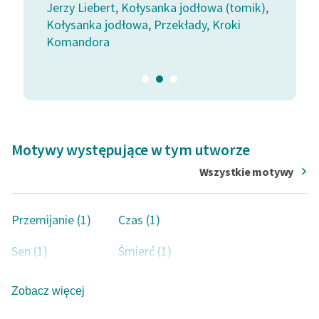
Studiował polonistykę na Wydziale Filozofii
ik),
Jerzy Liebert, Kołysanka jodłowa (tomik),
Jerzy Lieber
Uniwersytetu Warszawskiego, ale ukończenie studiów
Kołysanka jodłowa, Przekłady, Kroki
Kołysanka jo
Komandora
Komandora
uniemożliwiła mu gruźlica i kłopoty materialne. Dzięki
wsparciu przyjaciół wyjeżdżał na kuracje do Worochty.
Zmarł w Warszawie w wieku 27 lat.
Motywy występujące w tym utworze
Wszystkie motywy
Przemijanie (1)
Czas (1)
Sen (1)
Śmierć (1)
Zdrada (1)
Upiór (1)
Zobacz więcej
Zemsta (1)
Strach (1)