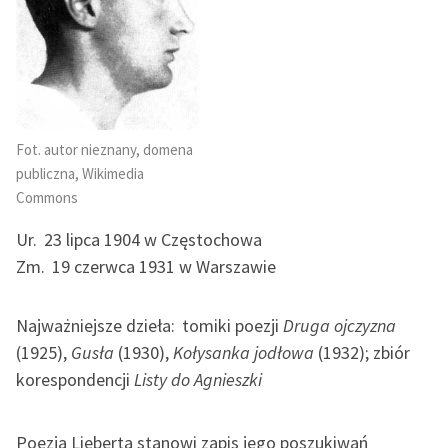
Ręce pełne poezji
Kolekcje edukacyjne
twórców przechodzących
do domeny publicznej,
lektur szkolnych oraz
Starego Testamentu
Fot. autor nieznany, domena
publiczna, Wikimedia
Odkurzamy bohaterów
Commons
Szkoła Poezji Wolnych
Ur.
23 lipca 1904 w Częstochowa
Lektur
Zm.
19 czerwca 1931 w Warszawie
O nas
Najważniejsze dzieła:
tomiki poezji
Druga ojczyzna
Kontakt
(1925),
Gusła
(1930),
Kołysanka jodłowa
(1932); zbiór
O projekcie
korespondencji
Listy do Agnieszki
Zespół
Poezja Lieberta stanowi zapis jego poszukiwań