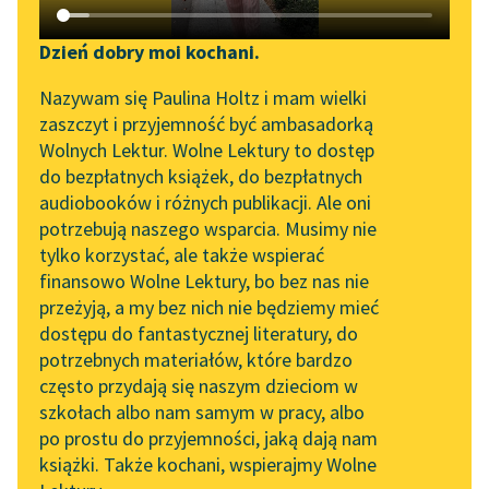
Katalog DAISY
Zgłoś brak utworu
Podkasty o książkach
Dzień dobry moi kochani.
Aktualności
Narzędzia
Nazywam się Paulina Holtz i mam wielki
zaszczyt i przyjemność być ambasadorką
„Prokurator Alicja Horn”
Mapa Wolnych Lektur
Wolnych Lektur. Wolne Lektury to dostęp
do słuchania
do bezpłatnych książek, do bezpłatnych
Leśmianator
audiobooków i różnych publikacji. Ale oni
Byliśmy częścią AI Impact
pobierz książkę
potrzebują naszego wsparcia. Musimy nie
Przewodnik dla piszących i
Lab
tylko korzystać, ale także wspierać
czytających
finansowo Wolne Lektury, bo bez nas nie
Zapraszamy na spotkanie
przeżyją, a my bez nich nie będziemy mieć
online z tłumaczkami
czytaj online
dostępu do fantastycznej literatury, do
literatury skandynawskiej
API
potrzebnych materiałów, które bardzo
Spotkanie z Katarzyną
OAI-PMH
często przydają się naszym dzieciom w
Kołysanka jodłowa (tomik)
Tunkiel w Oslo
szkołach albo nam samym w pracy, albo
Widget Wolnych Lektur
Kołysanka jodłowa, Przekłady
po prostu do przyjemności, jaką dają nam
102. lata temu zmarł
książki. Także kochani, wspierajmy Wolne
Święto zwycięstwa
Przypisy
Joseph Conrad