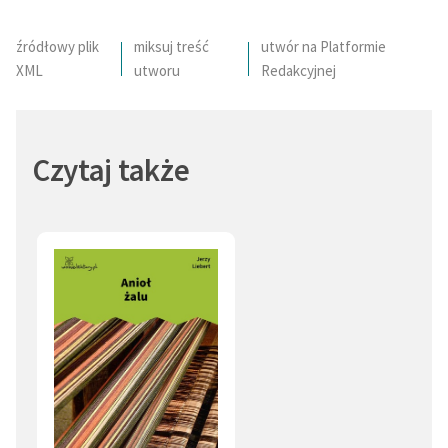
Sąd Ostateczny (1)
Świt (1)
źródłowy plik
miksuj treść
utwór na Platformie
XML
utworu
Redakcyjnej
Czytaj także