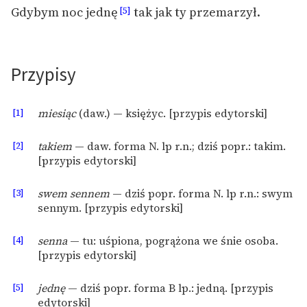
Gdybym noc jednę
tak jak ty przemarzył.
[5]
Zasady wykorzystania
Wolnych Lektur
Przypisy
Logotypy
Materiały promocyjne
[1]
miesiąc
(daw.) — księżyc. [przypis edytorski]
Polityka prywatności
[2]
takiem
— daw. forma N. lp r.n.; dziś popr.: takim.
Regulamin biblioteki
[przypis edytorski]
Dane fundacji i
[3]
swem sennem
— dziś popr. forma N. lp r.n.: swym
sprawozdania finansowe
sennym. [przypis edytorski]
Regulamin darowizn
[4]
senna
— tu: uśpiona, pogrążona we śnie osoba.
Informacja o treściach
[przypis edytorski]
wrażliwych
[5]
jednę
— dziś popr. forma B lp.: jedną. [przypis
Deklaracja dostępności
edytorski]