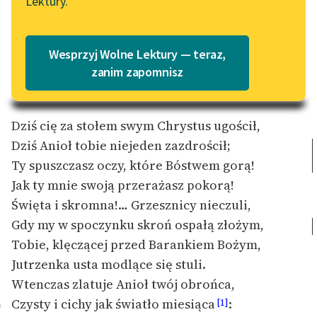
Lektury.
Katalog
Blog
Katalog w formacie PDF
Wesprzyj Wolne Lektury — teraz,
Lektury szkolne i klasyka
zanim zapomnisz
W dzień przyjęcia komunii świętej
literatury do słuchania dla
uczennic i uczniów z
niepełnosprawnościami
Dziś cię za stołem swym Chrystus ugościł,
Dziś Anioł tobie niejeden zazdrościł;
E-kolekcja lektur
Ty spuszczasz oczy, które Bóstwem gorą!
szkolnych i literatury do
Jak ty mnie swoją przerażasz pokorą!
słuchania dla uczennic i
uczniów z
Święta i skromna!…
Grzesznicy nieczuli,
niepełnosprawnościami
Gdy my w spoczynku skroń ospałą złożym,
Tobie, klęczącej przed Barankiem Bożym,
Feministyczne inspiracje.
Jutrzenka usta modlące się stuli.
Popularyzacja
skandynawskiej literatury
Wtenczas zlatuje Anioł twój obrońca,
feministycznej
Czysty i cichy jak światło miesiąca
:
[1]
0