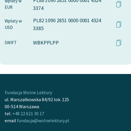
PL88 1090 2851 0000 0001 4324
wpłaty w
EUR
3374
PL82 1090 2851 0000 0001 4324
Wpłaty w
USD
3385
WBKPPLPP
SWIFT
Fundacja Wolne Lektury
ul. Marszałkowska 84/92 lok. 125
00-514 Warszawa
tel.
+48 22 621 30 17
email
fundacja@wolnelektury.pl