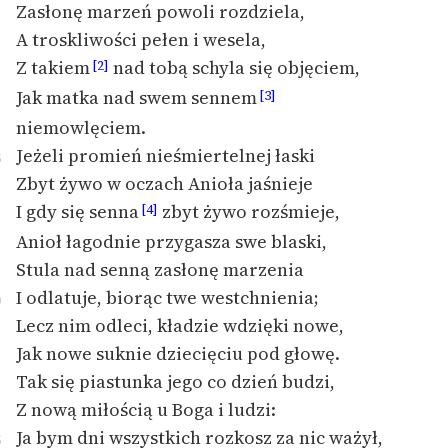
Zasłonę marzeń powoli rozdziela,
Ręce pełne poezji
A troskliwości pełen i wesela,
Kolekcje edukacyjne
Z takiem
nad tobą schyla się objęciem,
[2]
twórców przechodzących
Jak matka nad swem sennem
[3]
do domeny publicznej,
lektur szkolnych oraz
niemowlęciem.
Starego Testamentu
Jeżeli promień nieśmiertelnej łaski
5
Zbyt żywo w oczach Anioła jaśnieje
Odkurzamy bohaterów
I gdy się senna
zbyt żywo rozśmieje,
[4]
Szkoła Poezji Wolnych
Anioł łagodnie przygasza swe blaski,
Lektur
Stula nad senną zasłonę marzenia
O nas
I odlatuje, biorąc twe westchnienia;
0
Lecz nim odleci, kładzie wdzięki nowe,
Kontakt
Jak nowe suknie dziecięciu pod głowę.
O projekcie
Tak się piastunka jego co dzień budzi,
Z nową miłością u Boga i ludzi:
Zespół
Ja bym dni wszystkich rozkosz za nic ważył,
5