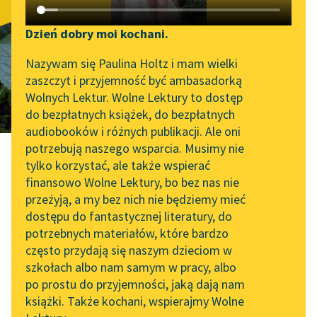
Do Maryi
Katalog DAISY
Zgłoś brak utworu
Łempickiej w
Podkasty o książkach
Dzień dobry moi kochani.
Aktualności
Narzędzia
Nazywam się Paulina Holtz i mam wielki
dzień przyjęcia
zaszczyt i przyjemność być ambasadorką
„Prokurator Alicja Horn”
Mapa Wolnych Lektur
Wolnych Lektur. Wolne Lektury to dostęp
Komunii Świętej
do słuchania
do bezpłatnych książek, do bezpłatnych
Leśmianator
audiobooków i różnych publikacji. Ale oni
Byliśmy częścią AI Impact
potrzebują naszego wsparcia. Musimy nie
Przewodnik dla piszących i
Lab
tylko korzystać, ale także wspierać
czytających
finansowo Wolne Lektury, bo bez nas nie
Zapraszamy na spotkanie
przeżyją, a my bez nich nie będziemy mieć
online z tłumaczkami
Adam Mickiewicz
dostępu do fantastycznej literatury, do
literatury skandynawskiej
API
potrzebnych materiałów, które bardzo
Do Maryi
Spotkanie z Katarzyną
OAI-PMH
często przydają się naszym dzieciom w
Tunkiel w Oslo
szkołach albo nam samym w pracy, albo
Widget Wolnych Lektur
po prostu do przyjemności, jaką dają nam
102. lata temu zmarł
Łempickiej
książki. Także kochani, wspierajmy Wolne
Przypisy
Joseph Conrad