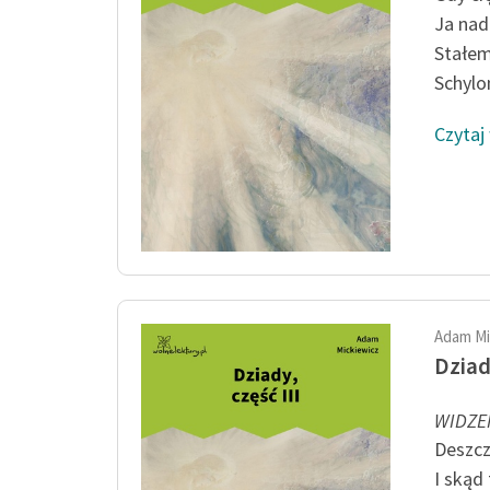
Ja na
Stałem 
Schylo
Czytaj
Adam Mi
Dziady
WIDZE
Deszczy
I skąd