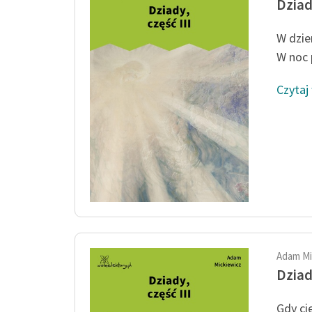
Dziady
W dzie
W noc p
Czytaj
Adam Mi
Dziady
Gdy ci