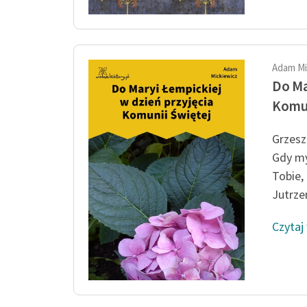
Adam Mi
Do Ma
Komun
Grzeszn
Gdy my
Tobie,
Jutrzen
Czytaj