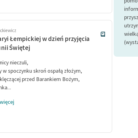
pomoc
Odkurzamy bohaterów
infor
Szkoła Poezji Wolnych Lektur
przysz
utrzy
ckiewicz
wielk
ryi Łempickiej w dzień przyjęcia
(wyst
ii Świętej
icy nieczuli,
 w spoczynku skroń ospałą złożym,
 klęczącej przed Barankiem Bożym,
ka...
 więcej