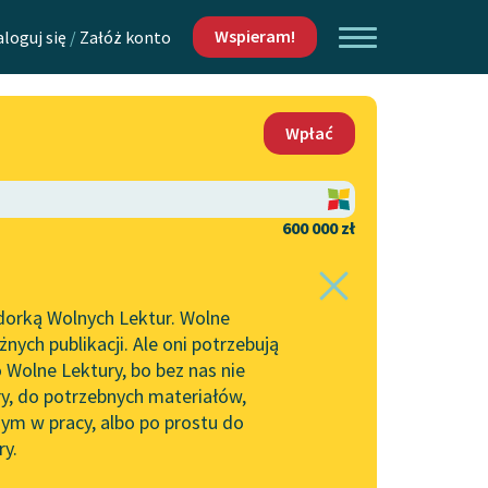
Wspieram!
aloguj się
/
Załóż konto
O nas
Wpłać
Lektur
Kontakt
O projekcie
600 000 zł
 piszących i
Zespół
dorką Wolnych Lektur. Wolne
Zasady wykorzystania
ych publikacji. Ale oni potrzebują
Wolnych Lektur
 Wolne Lektury, bo bez nas nie
Logotypy
ry, do potrzebnych materiałów,
ym w pracy, albo po prostu do
h Lektur
Materiały promocyjne
ry.
Polityka prywatności