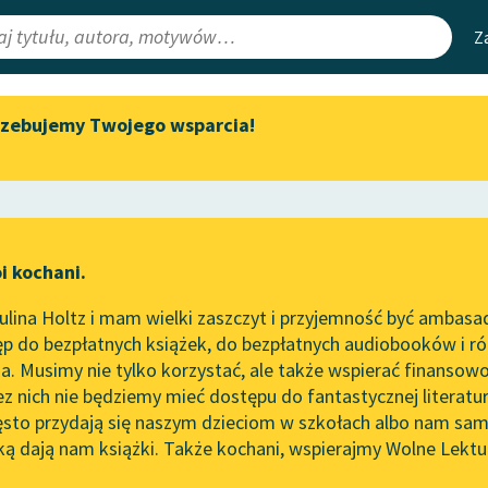
Z
rzebujemy Twojego wsparcia!
Aktualności
Narzędzia
e Lektury
„Prokurator Alicja Horn” do
Mapa Wolnych 
słuchania
irmami
Leśmianator
Byliśmy częścią AI Impact Lab
ewsletter
Przewodnik dla
i kochani.
Zapraszamy na spotkanie
czytających
online z tłumaczkami
lina Holtz i mam wielki zaszczyt i przyjemność być ambasa
literatury skandynawskiej
p do bezpłatnych książek, do bezpłatnych audiobooków i różn
API
Spotkanie z Katarzyną Tunkiel
. Musimy nie tylko korzystać, ale także wspierać finansowo
ce redakcyjne
w Oslo
OAI-PMH
ez nich nie będziemy mieć dostępu do fantastycznej literatu
ęsto przydają się naszym dzieciom w szkołach albo nam sam
102. lata temu zmarł Joseph
Widget Wolnyc
Conrad
ką dają nam książki. Także kochani, wspierajmy Wolne Lektu
oru
kiewicz
✖
Romantyzm
✖
Przypisy
Blog