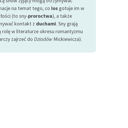
ą snów żyjący mogą otrzymywać
macje na temat tego, co
los
gotuje im w
łości (to sny-
proroctwa
), a także
mywać kontakt z
duchami
. Sny grają
ą rolę w literaturze okresu romantyzmu
arczy zajrzeć do
Dziadów
Mickiewicza).