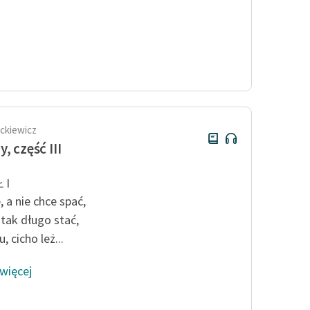
ckiewicz
, część III
 I
ę, a nie chce spać,
tak długo stać,
, cicho leż...
 więcej