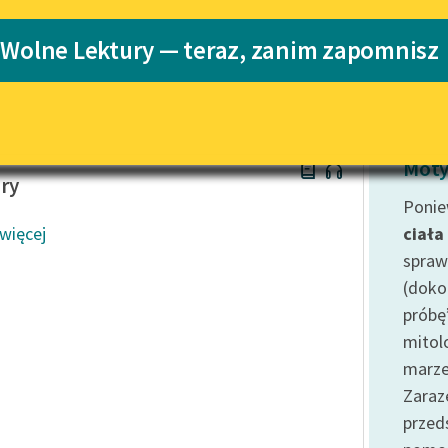
Katalog
 Wolne Lektury — teraz, zanim zapomnisz
icza
Katalog w for
Lektury szkolne i klasyka
literatury do słuchania dla
uczennic i uczniów z
niepełnosprawnościami
ckiewicz
E-kolekcja lektur szkolnych i
Moty
literatury do słuchania dla
ry
uczennic i uczniów z
Ponie
niepełnosprawnościami
 więcej
ciała
Feministyczne inspiracje.
spraw
Popularyzacja skandynawskiej
(doko
literatury feministycznej
próbę
Ręce pełne poezji
mitol
marze
Kolekcje edukacyjne twórców
przechodzących do domeny
Zaraz
publicznej, lektur szkolnych
prze
oraz Starego Testamentu