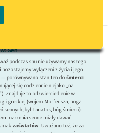
Regulamin biblioteki
macie PDF
Dane fundacji i sprawozdania
finansowe
Regulamin darowizn
Informacja o treściach
w: Sen
wrażliwych
waż podczas snu nie używamy naszego
Deklaracja dostępności
i pozostajemy wyłączeni z życia i jego
 — porównywano stan ten do
śmierci
nującej się codziennie niejako „na
”). Znajduje to odzwierciedlenie w
ogii greckiej (wujem Morfeusza, boga
ń sennych, był Tanatos, bóg śmierci).
em marzenia senne miały dawać
dsmak
zaświatów
. Uważano też, że za