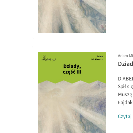
Adam Mi
Dziady
DIABEŁ
Spił si
Muszę 
Łajdaku
Czytaj