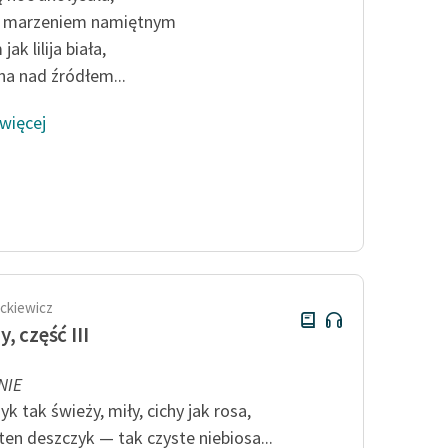
d marzeniem namiętnym
jak lilija biała,
na nad źródłem...
 więcej
ckiewicz
, część III
NIE
k tak świeży, miły, cichy jak rosa,
 ten deszczyk — tak czyste niebiosa...