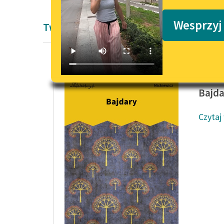
Podkasty o książkach
Wesprzyj
Twórczość Romantyzm Adama Mickiew
Adam Mi
Bajda
Czytaj