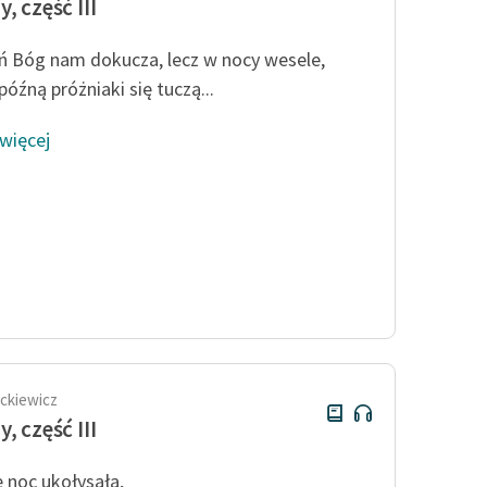
, część III
ń Bóg nam dokucza, lecz w nocy wesele,
óźną próżniaki się tuczą...
 więcej
ckiewicz
, część III
ę noc ukołysała,