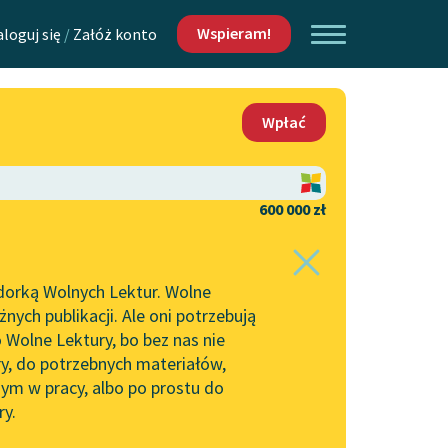
Wspieram!
aloguj się
/
Załóż konto
O nas
Wpłać
Lektur
Kontakt
O projekcie
600 000 zł
 piszących i
Zespół
dorką Wolnych Lektur. Wolne
Zasady wykorzystania
ych publikacji. Ale oni potrzebują
Wolnych Lektur
 Wolne Lektury, bo bez nas nie
Logotypy
ry, do potrzebnych materiałów,
ym w pracy, albo po prostu do
h Lektur
Materiały promocyjne
ry.
Polityka prywatności