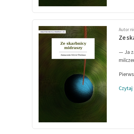
Autor n
Ze sk
— Ja z
milcze
Pierwsz
Czytaj