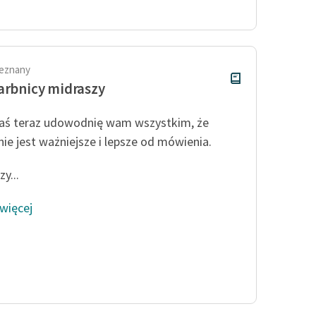
publicznej, lektur szkolnych
oraz Starego Testamentu
Odkurzamy bohaterów
Szkoła Poezji Wolnych Lektur
ieznany
arbnicy midraszy
aś teraz udowodnię wam wszystkim, że
nie jest ważniejsze i lepsze od mówienia.
y...
 więcej