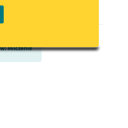
Regulamin biblioteki
macie PDF
Dane fundacji i sprawozdania
finansowe
Regulamin darowizn
Informacja o treściach
w: Milczenie
wrażliwych
Deklaracja dostępności