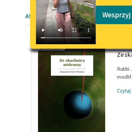
Podkasty o książkach
Wesprzyj
Aforyzm Starożytność Autora nieznane
Autor n
Ze sk
Rabbi 
modlił 
Czytaj