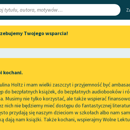
Z
rzebujemy Twojego wsparcia!
Aktualności
Narzędzia
e Lektury
Zapraszamy na spotkanie
Mapa Wolnych 
online z tłumaczkami
irmami
Leśmianator
literatury skandynawskiej
ewsletter
Przewodnik dla
Spotkanie z Katarzyną Tunkiel
i kochani.
czytających
w Oslo
ie
lina Holtz i mam wielki zaszczyt i przyjemność być ambasa
Wolne Lektury na 32.
p do bezpłatnych książek, do bezpłatnych audiobooków i różn
Pol’and’Rock Festivalu
API
. Musimy nie tylko korzystać, ale także wspierać finansowo
ce redakcyjne
„Kochanek Lady Chatterley”
OAI-PMH
ez nich nie będziemy mieć dostępu do fantastycznej literatu
do słuchania na Wolnych
ęsto przydają się naszym dzieciom w szkołach albo nam sam
Lekturach
Widget Wolnyc
ką dają nam książki. Także kochani, wspierajmy Wolne Lektu
oru
tność
✖
Autor nieznany
✖
Nowy audiobook – „Marzenie
Przypisy
o Oriencie” Sophie Elkan