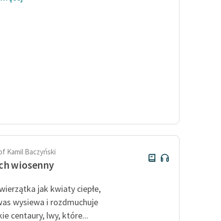
of Kamil Baczyński
ch wiosenny
wierzątka jak kwiaty ciepłe,
was wysiewa i rozdmuchuje
kie centaury
, lwy, które...