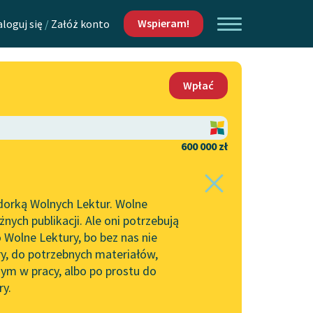
Wspieram!
aloguj się
/
Załóż konto
O nas
Wpłać
Lektur
Kontakt
O projekcie
600 000 zł
 piszących i
Zespół
dorką Wolnych Lektur. Wolne
Zasady wykorzystania
ych publikacji. Ale oni potrzebują
Wolnych Lektur
 Wolne Lektury, bo bez nas nie
Logotypy
ry, do potrzebnych materiałów,
ym w pracy, albo po prostu do
h Lektur
Materiały promocyjne
ry.
Polityka prywatności