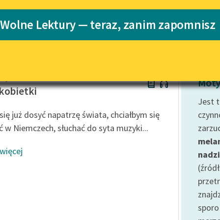
Katalog
 Wolne Lektury — teraz, zanim zapomnisz
Katalog w for
Lektury szkolne i klasyka
literatury do słuchania dla
uczennic i uczniów z
niepełnosprawnościami
May Alcott
E-kolekcja lektur szkolnych i
Moty
literatury do słuchania dla
kobietki
uczennic i uczniów z
Jest 
niepełnosprawnościami
się już dosyć napatrzę świata, chciałbym się
czynn
Feministyczne inspiracje.
ić w Niemczech, słuchać do syta muzyki...
zarzu
Popularyzacja skandynawskiej
melan
literatury feministycznej
 więcej
nadzi
Ręce pełne poezji
(źród
przet
Kolekcje edukacyjne twórców
przechodzących do domeny
znajd
publicznej, lektur szkolnych
sporo
oraz Starego Testamentu