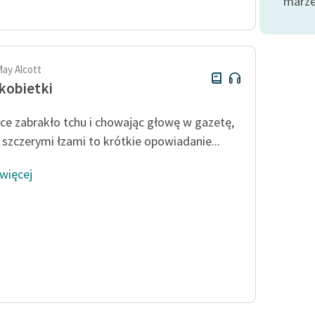
marze
Odkurzamy bohaterów
Szkoła Poezji Wolnych Lektur
May Alcott
kobietki
ce zabrakło tchu i chowając głowę w gazetę,
a szczerymi łzami to krótkie opowiadanie...
 więcej