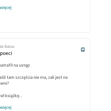
 więcej
de Balzac
poeci
atrafił na ustęp:
eśli tam szczęścia nie ma, zali jest na
iemi?
ał książkę...
 więcej