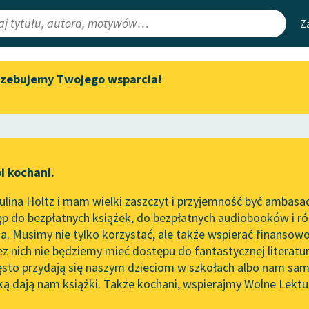
Z
rzebujemy Twojego wsparcia!
Aktualności
Narzędzia
e Lektury
„Prokurator Alicja Horn” do
Mapa Wolnych 
słuchania
irmami
Leśmianator
Byliśmy częścią AI Impact Lab
ewsletter
Przewodnik dla
i kochani.
Zapraszamy na spotkanie
czytających
ie
online z tłumaczkami
lina Holtz i mam wielki zaszczyt i przyjemność być ambasa
literatury skandynawskiej
p do bezpłatnych książek, do bezpłatnych audiobooków i różn
API
Spotkanie z Katarzyną Tunkiel
. Musimy nie tylko korzystać, ale także wspierać finansowo
ce redakcyjne
w Oslo
OAI-PMH
ez nich nie będziemy mieć dostępu do fantastycznej literatu
ęsto przydają się naszym dzieciom w szkołach albo nam sam
102. lata temu zmarł Joseph
Widget Wolnyc
Conrad
ką dają nam książki. Także kochani, wspierajmy Wolne Lektu
oru
Przypisy
Blog