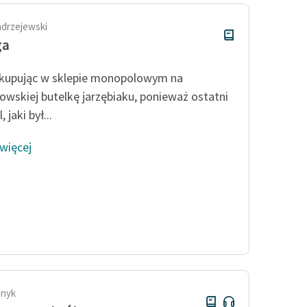
ndrzejewski
ga
kupując w sklepie monopolowym na
wskiej butelkę jarzębia­ku, ponieważ ostatni
 jaki był...
 więcej
snyk