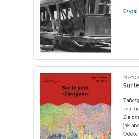
Czytaj
Krzyszt
Sur l
Tańczą
«na mo
Zielon
jak an
Odetchn