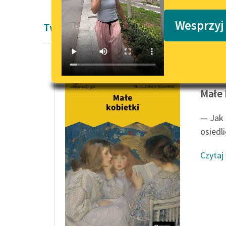
Podkasty o książkach
Wesprzyj
Twórczość
Louisa 
Małe 
— Jak 
osiedl
Czytaj