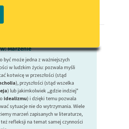
Regulamin biblioteki
macie PDF
Dane fundacji i sprawozdania
finansowe
Regulamin darowizn
Informacja o treściach
w: Marzenie
wrażliwych
to być może jedna z ważniejszych
Deklaracja dostępności
ości w ludzkim życiu: pozwala myśli
cać kotwicę w przeszłości (stąd
cholia
), przyszłości (stąd wszelka
eja
) lub jakimkolwiek ,,gdzie indziej"
ło
idealizmu
) i dzięki temu pozwala
rwać sytuacje nie do wytrzymania. Wiele
ziemy marzeń zapisanych w literaturze,
 też refleksji na temat samej czynności