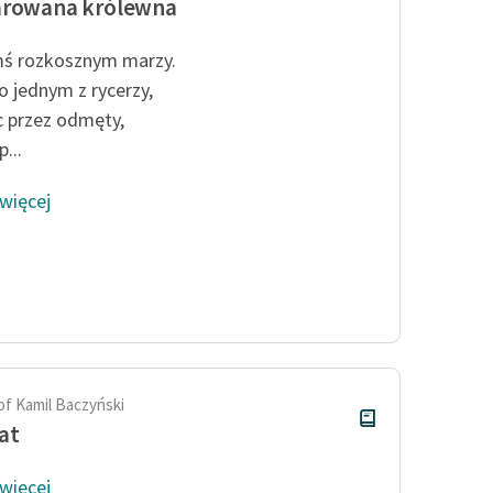
arowana królewna
ś rozkosznym marzy.
o jednym z rycerzy,
c przez odmęty,
...
 więcej
of Kamil Baczyński
at
 więcej