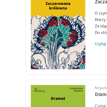
Zacz
O czym
Marzy 
Że idą
Do stóp
Czytaj
Krzyszt
Dram
Czytaj