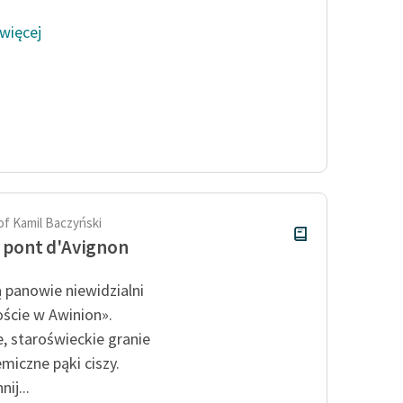
 więcej
of Kamil Baczyński
e pont d'Avignon
 panowie niewidzialni
ście w Awinion».
e, staroświeckie granie
emiczne pąki ciszy.
ij...