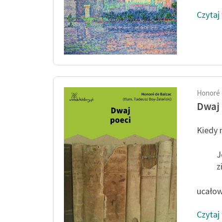
Czytaj
Honoré 
Dwaj 
Kiedy n
J
z
ucałow
Czytaj