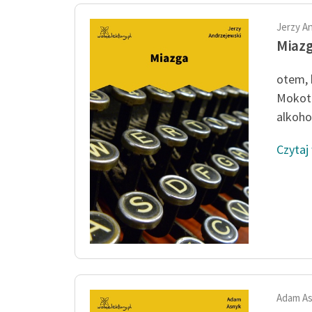
Jerzy A
Miaz
otem, 
Mokoto
alkohol,
Czytaj
Adam A