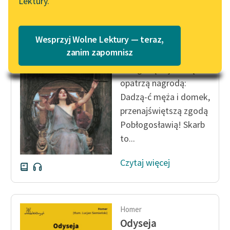
Lektury.
Katalog
Blog
Katalog w formacie PDF
Homer
Wesprzyj Wolne Lektury — teraz,
Odyseja
Lektury szkolne i klasyka
zanim zapomnisz
literatury do słuchania dla
A bogi cię najmilszą
uczennic i uczniów z
opatrzą nagrodą:
niepełnosprawnościami
Dadzą-ć męża i domek,
E-kolekcja lektur
przenajświętszą zgodą
szkolnych i literatury do
Pobłogosławią! Skarb
słuchania dla uczennic i
to...
uczniów z
niepełnosprawnościami
Czytaj więcej
Feministyczne inspiracje.
Popularyzacja
skandynawskiej literatury
Homer
feministycznej
Odyseja