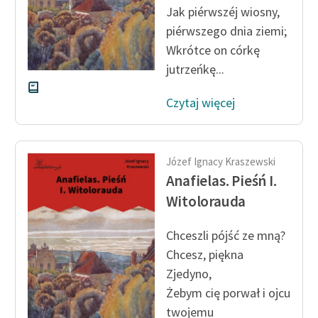
Jak piérwszéj wiosny,
Zasady wykorzystania
piérwszego dnia ziemi;
Wolnych Lektur
Wkrótce on córkę
jutrzeńkę...
Logotypy
Czytaj więcej
Materiały promocyjne
Polityka prywatności
Regulamin biblioteki
Józef Ignacy Kraszewski
Anafielas. Pieśń I.
Dane fundacji i
Witolorauda
sprawozdania finansowe
Regulamin darowizn
Chceszli pójść ze mną?
Chcesz, piękna
Informacja o treściach
Zjedyno,
wrażliwych
Żebym cię porwał i ojcu
Deklaracja dostępności
twojemu