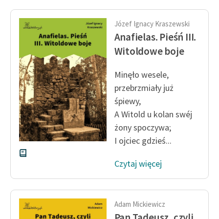
Józef Ignacy Kraszewski
Anafielas. Pieśń III.
Witoldowe boje
Minęło wesele,
przebrzmiały już
śpiewy,
A Witold u kolan swéj
żony spoczywa;
I ojciec gdzieś...
Czytaj więcej
Adam Mickiewicz
Pan Tadeusz, czyli