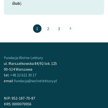
ślub
).
1
2
3
Fundacja Wolne Lektury
ul. Marszałkowska 84/92 lok. 125
00-514 Warszawa
tel.
+48 22 621 30 17
email
fundacja@wolnelektury.pl
NIP: 952-187-70-87
KRS: 0000070056