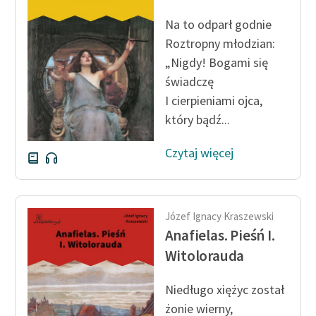
Ręce pełne poezji
Na to odparł godnie
Kolekcje edukacyjne
Roztropny młodzian:
twórców przechodzących
„Nigdy! Bogami się
do domeny publicznej,
świadczę
lektur szkolnych oraz
I cierpieniami ojca,
Starego Testamentu
który bądź...
Odkurzamy bohaterów
Czytaj więcej
Szkoła Poezji Wolnych
Lektur
O nas
Józef Ignacy Kraszewski
Anafielas. Pieśń I.
Kontakt
Witolorauda
O projekcie
Niedługo xiężyc został
Zespół
żonie wierny,