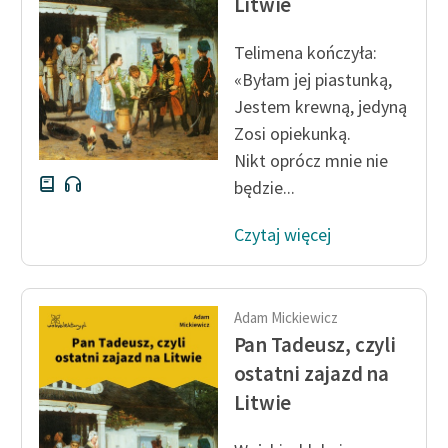
Litwie
Telimena kończyła:
«Byłam jej piastunką,
Jestem krewną, jedyną
Zosi opiekunką.
Nikt oprócz mnie nie
będzie...
Czytaj więcej
Adam Mickiewicz
Pan Tadeusz, czyli
ostatni zajazd na
Litwie