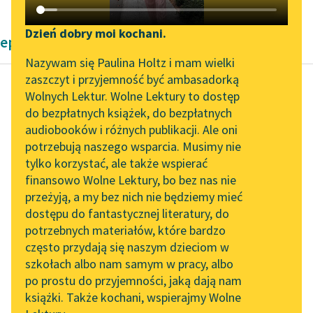
Katalog DAISY
Zgłoś brak utworu
Podkasty o książkach
Dzień dobry moi kochani.
eposy
Aktualności
Narzędzia
Nazywam się Paulina Holtz i mam wielki
zaszczyt i przyjemność być ambasadorką
„Prokurator Alicja Horn”
Mapa Wolnych Lektur
Wolnych Lektur. Wolne Lektury to dostęp
do słuchania
do bezpłatnych książek, do bezpłatnych
Homer
Leśmianator
audiobooków i różnych publikacji. Ale oni
Iliada
Byliśmy częścią AI Impact
potrzebują naszego wsparcia. Musimy nie
Przewodnik dla piszących i
Lab
tylko korzystać, ale także wspierać
czytających
— «Bracie tej, co was
finansowo Wolne Lektury, bo bez nas nie
Zapraszamy na spotkanie
gubi, co zbrodnią
przeżyją, a my bez nich nie będziemy mieć
online z tłumaczkami
zhańbiona!
dostępu do fantastycznej literatury, do
literatury skandynawskiej
API
Oby wprzód, skorom
potrzebnych materiałów, które bardzo
wyszła z mojej matki...
Spotkanie z Katarzyną
OAI-PMH
często przydają się naszym dzieciom w
Tunkiel w Oslo
szkołach albo nam samym w pracy, albo
Widget Wolnych Lektur
Czytaj więcej
po prostu do przyjemności, jaką dają nam
102. lata temu zmarł
książki. Także kochani, wspierajmy Wolne
Przypisy
Joseph Conrad