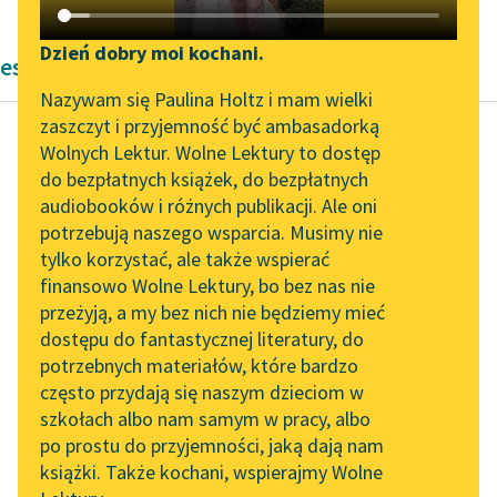
Katalog DAISY
Zgłoś brak utworu
Podkasty o książkach
Dzień dobry moi kochani.
eseje
Aktualności
Narzędzia
Nazywam się Paulina Holtz i mam wielki
zaszczyt i przyjemność być ambasadorką
„Prokurator Alicja Horn”
Mapa Wolnych Lektur
Wolnych Lektur. Wolne Lektury to dostęp
do słuchania
do bezpłatnych książek, do bezpłatnych
Michel de Montaigne
Leśmianator
audiobooków i różnych publikacji. Ale oni
Próby. Księga
Byliśmy częścią AI Impact
potrzebują naszego wsparcia. Musimy nie
Przewodnik dla piszących i
druga
Lab
tylko korzystać, ale także wspierać
czytających
finansowo Wolne Lektury, bo bez nas nie
Zapraszamy na spotkanie
Prawdziwe i stateczne
przeżyją, a my bez nich nie będziemy mieć
online z tłumaczkami
przywiązanie do dzieci
dostępu do fantastycznej literatury, do
literatury skandynawskiej
API
powinno się rodzić i
potrzebnych materiałów, które bardzo
zwiększać w miarę
Spotkanie z Katarzyną
OAI-PMH
często przydają się naszym dzieciom w
Tunkiel w Oslo
poznawania ich...
szkołach albo nam samym w pracy, albo
Widget Wolnych Lektur
po prostu do przyjemności, jaką dają nam
102. lata temu zmarł
Czytaj więcej
książki. Także kochani, wspierajmy Wolne
Przypisy
Joseph Conrad