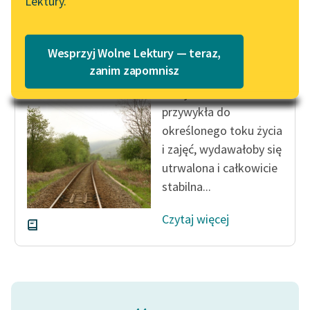
Lektury.
Katalog
Blog
Katalog w formacie PDF
Kazimierz Wyka
Wesprzyj Wolne Lektury — teraz,
Życie na niby
Lektury szkolne i klasyka
zanim zapomnisz
literatury do słuchania dla
Oto jednostka
uczennic i uczniów z
przywykła do
niepełnosprawnościami
określonego toku życia
E-kolekcja lektur
i zajęć, wydawałoby się
szkolnych i literatury do
utrwalona i całkowicie
słuchania dla uczennic i
stabilna...
uczniów z
niepełnosprawnościami
Czytaj więcej
Feministyczne inspiracje.
Popularyzacja
skandynawskiej literatury
feministycznej