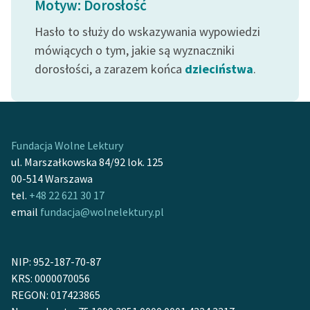
Motyw: Dorosłość
Ręce pełne poezji
Hasło to służy do wskazywania wypowiedzi
Kolekcje edukacyjne
mówiących o tym, jakie są wyznaczniki
twórców przechodzących
dorosłości, a zarazem końca
dzieciństwa
.
do domeny publicznej,
lektur szkolnych oraz
Starego Testamentu
Odkurzamy bohaterów
Fundacja Wolne Lektury
Szkoła Poezji Wolnych
ul. Marszałkowska 84/92 lok. 125
Lektur
00-514 Warszawa
tel.
+48 22 621 30 17
O nas
email
fundacja@wolnelektury.pl
Kontakt
O projekcie
NIP: 952-187-70-87
KRS: 0000070056
Zespół
REGON: 017423865