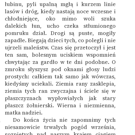
łubinu, pyli upalną mgłą i kurzem linie
lasów i dróg, kiedy nastają noce wczesne i
chłodniejące, oko mimo woli szuka
dalekich łun, ucho czeka stłumionego
pomruku dział. Drogi są puste, mogiły
zapadłe. Biegają dzieci tych, co polegli i nie
ujrzeli maleństw. Czas się przetoczył i jest
ten sam, bolesnym uciskiem wspomnień
chwytając za gardło w te dni podobne. O
zmroku słyszysz pod oknami głosy ludzi
prostych: całkiem tak samo jak wówczas,
kiedyśmy uciekali. Ziemia rany zasklepia,
ziemia tych ran zwyczajna i ściele się w
płaszczyznach wypłowiałych jak stary
płaszcz żołnierski. Wierna i niezmienna,
matka nadziei.
Do końca życia nie zapomnimy tych
6
niesamowicie trwałych pogód września,
rozpiętych nad naszym krajem ciągiem