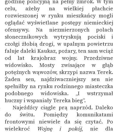
godzinę policyjną na pełny zmrok. W tym
celu, ażeby na wielkiej płachcie
rozwieszonej w rynku mieszkańcy mogli
oglądać wyświetlane postępy niemieckiej
ofensywy. Na niezmierzonych polach
słonecznikowych wytryskują pociski i
czołgi żłobią drogi, w upalnym powietrzu
faluje daleki Kaukaz, pożary, ten sam wciąż
od lat krajobraz wojny. Przedziwne
widowisko. Mosty zwisające w głąb
potężnych wąwozów, skrzypi nazwa Terek.
Żaden sen, najdziwaczniejszy sen nie
spełniłby na rynku rodzinnego miasteczka
podobnego widowiska. „I wstrzymał
huczny i wspaniały Tereka bieg”.
Najeźdźcy ciągle prą naprzód. Daleko
2
do świtu. Pomiędzy komunikatami
frontowymi niewiele da się czytać. Po
wielekroć
Wojnę i pokój
, nie dla