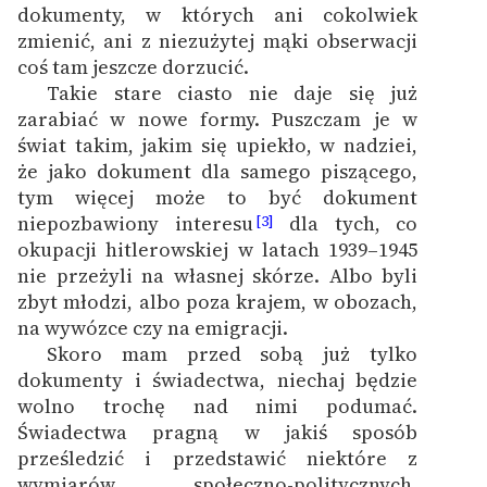
dokumenty, w których ani cokolwiek
Zespół
zmienić, ani z niezużytej mąki obserwacji
coś tam jeszcze dorzucić.
Takie stare ciasto nie daje się już
Zasady wykorzystania
zarabiać w nowe formy. Puszczam je w
Wolnych Lektur
świat takim, jakim się upiekło, w nadziei,
Logotypy
że jako dokument dla samego piszącego,
tym więcej może to być dokument
Materiały promocyjne
niepozbawiony interesu
dla tych, co
[3]
okupacji hitlerowskiej w latach 1939–1945
Polityka prywatności
nie przeżyli na własnej skórze. Albo byli
Regulamin biblioteki
zbyt młodzi, albo poza krajem, w obozach,
na wywózce czy na emigracji.
Dane fundacji i
Skoro mam przed sobą już tylko
sprawozdania finansowe
dokumenty i świadectwa, niechaj będzie
wolno trochę nad nimi podumać.
Regulamin darowizn
Świadectwa pragną w jakiś sposób
Informacja o treściach
prześledzić i przedstawić niektóre z
wrażliwych
wymiarów społeczno-politycznych,