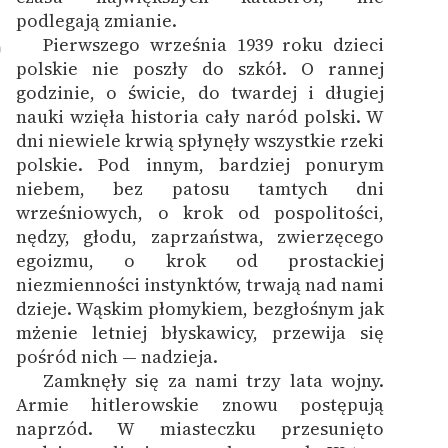
podlegają zmianie.
Pierwszego września 1939 roku dzieci
0
polskie nie poszły do szkół. O rannej
godzinie, o świcie, do twardej i długiej
nauki wzięła historia cały naród polski. W
dni niewiele krwią spłynęły wszystkie rzeki
polskie. Pod innym, bardziej ponurym
niebem, bez patosu tamtych dni
wrześniowych, o krok od pospolitości,
nędzy, głodu, zaprzaństwa, zwierzęcego
egoizmu, o krok od prostackiej
niezmienności instynktów, trwają nad nami
dzieje. Wąskim płomykiem, bezgłośnym jak
mżenie letniej błyskawicy, przewija się
pośród nich — nadzieja.
Zamknęły się za nami trzy lata wojny.
1
Armie hitlerowskie znowu postępują
naprzód. W miasteczku przesunięto