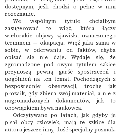
dostępnym, jeśli chodzi o pełne w nim
rozeznanie.
We wspólnym tytule chciałbym
3
zasugerować tę więź, która łączy
wielorakie objawy zjawiska oznaczonego
terminem — okupacja. Więź jaka sama w
sobie, w oderwaniu od faktów, chyba
opisać się nie daje. Wydaje się, że
zgromadzone pod owym tytułem szkice
przynoszą pewną garść spostrzeżeń i
uogólnień na ten temat. Pochodzących z
bezpośredniej obserwacji, trochę jak
prozaik, gdy zbiera swój materiał, a nie z
nagromadzonych dokumentów, jak to
obowiązkiem bywa naukowca.
Odczytywane po latach, jak gdyby je
4
pisał obcy człowiek, mają te szkice dla
autora jeszcze inny, dość specjalny posmak.