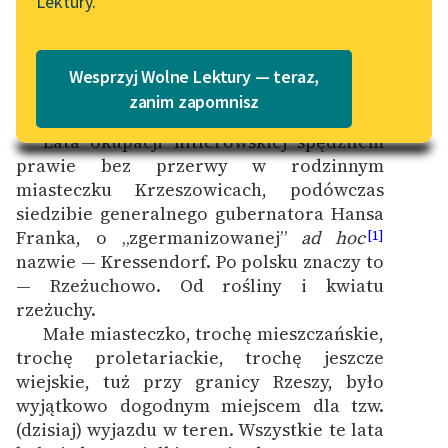
Lektury.
Wolne Lektury – idealna na
Katalog
lato
Katalog w formacie PDF
Blog
Wesprzyj Wolne Lektury — teraz,
Wstęp
zanim zapomnisz
Lata okupacji hitlerowskiej spędziłem
Lektury szkolne i klasyka
prawie bez przerwy w rodzinnym
literatury do słuchania dla
miasteczku Krzeszowicach, podówczas
uczennic i uczniów z
siedzibie generalnego gubernatora Hansa
niepełnosprawnościami
Franka, o „zgermanizowanej”
ad hoc
[1]
E-kolekcja lektur
nazwie — Kressendorf. Po polsku znaczy to
szkolnych i literatury do
— Rzeżuchowo. Od rośliny i kwiatu
słuchania dla uczennic i
rzeżuchy.
uczniów z
Małe miasteczko, trochę mieszczańskie,
niepełnosprawnościami
trochę proletariackie, trochę jeszcze
wiejskie, tuż przy granicy Rzeszy, było
Feministyczne inspiracje.
wyjątkowo dogodnym miejscem dla tzw.
Popularyzacja
(dzisiaj) wyjazdu w teren. Wszystkie te lata
skandynawskiej literatury