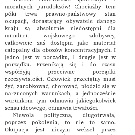
moralnych paradoksów! Chociażby ten:
póki trwa prawno-państwowy stan
okupacji, dorastający obywatele danego
kraju są absolutnie niedostępni dla
munduru wojskowego zdobywcy,
całkowicie zaś dostępni jako materiał
całopalny dla obozów koncentracyjnych. I
jedno jest w porządku, i drugie jest w
porządku. Przenikają się i do czasu
współżyją przeciwne porządki
rzeczywistości. Człowiek przeciętny musi
żyć, zarobkować, chorować, płodzić się w
narzuconych warunkach, a jednocześnie
warunkom tym odmawia jakiegokolwiek
sensu ideowego, odmawia trwałości.
Niewola polityczna, długotrwała,
0
poprzez pokolenia, to nie to samo.
Okupacja jest niczym weksel przez