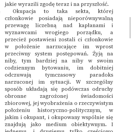
jakie wyrazili zgodę teraz i na przyszłość.
Okupacja to taka sekta, której
2
członkowie posiadają nieporównywalną
przewagę liczebną nad kapłanami i
wyznawcami wrogiego porządku, a
przecież postawieni zostali ci członkowie
w położenie narzucające im wprost
przeciwny system postępowań. Żyją na
niby, tym bardziej na niby w swoim
codziennym bytowaniu, im dobitniej
odczuwają tymczasowy paradoks
narzuconej im sytuacji. W szczególny
sposób układają się podówczas odruchy
obronne zagrożonej świadomości
zbiorowej, jej wyobrażenia o rzeczywistym
położeniu historyczno-politycznym, w
jakim i okupant, i okupowany wspólnie się
znajdują jako medium obiektywnym. I
jednemu, i drugiemu tylko częściowo