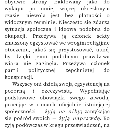
obydwie strony traktowany jako do
wykupu po mniej więcej określonym
czasie, niewola jest bez płatności o
widocznym terminie.
Nieczęsto się zdarza
sytuacja społeczna i ideowa podobna do
okupacji. Przeżywa ją członek sekty
zmuszony egzystować we wrogim religijnie
otoczeniu, jakoś się przystosować, utaić,
by dzięki jemu podobnym prawdziwa
wiara nie zaginęła. Przeżywa członek
partii politycznej zepchniętej do
konspiracji.
Wszyscy oni dzielą swoją egzystencję na
1
pozorną i rzeczywistą. Wypełniając
podstawowe obowiązki swego zawodu,
pracując w ramach oficjalnie istniejącej
społeczności —
żyją na niby
; zamykając
się pośród swoich —
żyją naprawdę
. Bo
żyją podówczas w kręgu przeświadczeń, na