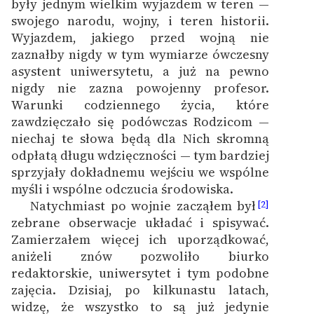
były jednym wielkim wyjazdem w teren —
feministycznej
swojego narodu, wojny, i teren historii.
Wyjazdem, jakiego przed wojną nie
Ręce pełne poezji
zaznałby nigdy w tym wymiarze ówczesny
Kolekcje edukacyjne
asystent uniwersytetu, a już na pewno
twórców przechodzących
nigdy nie zazna powojenny profesor.
do domeny publicznej,
Warunki codziennego życia, które
lektur szkolnych oraz
zawdzięczało się podówczas Rodzicom —
Starego Testamentu
niechaj te słowa będą dla Nich skromną
odpłatą długu wdzięczności — tym bardziej
Odkurzamy bohaterów
sprzyjały dokładnemu wejściu we wspólne
myśli i wspólne odczucia środowiska.
Szkoła Poezji Wolnych
Natychmiast po wojnie zacząłem był
[2]
Lektur
zebrane obserwacje układać i spisywać.
O nas
Zamierzałem więcej ich uporządkować,
aniżeli znów pozwoliło biurko
Kontakt
redaktorskie, uniwersytet i tym podobne
zajęcia. Dzisiaj, po kilkunastu latach,
O projekcie
widzę, że wszystko to są już jedynie