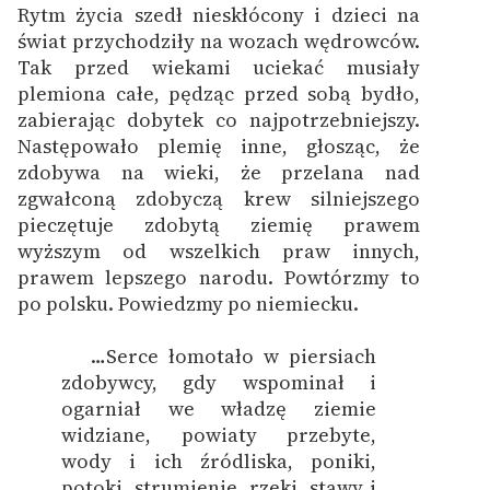
Rytm życia szedł nieskłócony i dzieci na
świat przychodziły na wozach wędrowców.
Tak przed wiekami uciekać musiały
plemiona całe, pędząc przed sobą bydło,
zabierając dobytek co najpotrzebniejszy.
Następowało plemię inne, głosząc, że
zdobywa na wieki, że przelana nad
zgwałconą zdobyczą krew silniejszego
pieczętuje zdobytą ziemię prawem
wyższym od wszelkich praw innych,
prawem lepszego narodu.
Powtórzmy to
po polsku. Powiedzmy po niemiecku.
…Serce łomotało w piersiach
zdobywcy, gdy wspominał i
ogarniał we władzę ziemie
widziane, powiaty przebyte,
wody i ich źródliska, poniki,
potoki, strumienie, rzeki, stawy i