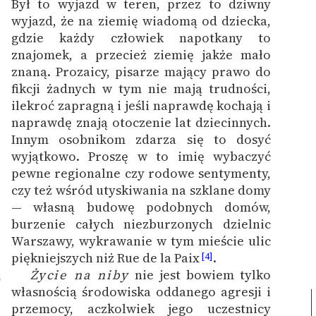
Był to wyjazd w teren, przez to dziwny
wyjazd, że na ziemię wiadomą od dziecka,
gdzie każdy człowiek napotkany to
znajomek, a przecież ziemię jakże mało
znaną. Prozaicy, pisarze mający prawo do
fikcji żadnych w tym nie mają trudności,
ilekroć zapragną i jeśli naprawdę kochają i
naprawdę znają otoczenie lat dziecinnych.
Innym osobnikom zdarza się to dosyć
wyjątkowo. Proszę w to imię wybaczyć
pewne regionalne czy rodowe sentymenty,
czy też wśród utyskiwania na szklane domy
— własną budowę podobnych domów,
burzenie całych niezburzonych dzielnic
Warszawy, wykrawanie w tym mieście ulic
piękniejszych niż Rue de la Paix
.
[4]
Życie na niby
nie jest bowiem tylko
5
własnością środowiska oddanego agresji i
przemocy, aczkolwiek jego uczestnicy