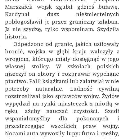
Marszałek wojsk zgubił gdzieś buławę.
Kardynał dusz nieśmiertelnych
pobłogosławił je przez graniczny szlaban.
Ja nie szydzę, tylko wspominam. Szydziła
historia.
Odpędzone od granic, jakich usiłowały
4
bronić, wojska w głębi kraju walczyły z
wrogiem, którego miały dosięgnąć w jego
własnej stolicy. W szkołach polskich
niszczył on zbiory i rozpruwał wypchane
ptactwo. Palił książkami lub załatwiał w nie
potrzeby naturalne. Ludność cywilną
rozstrzeliwał jako sprawców wojny. Żydów
wypędzał na rynki miasteczek z miotłą w
ręku, ażeby nauczać czystości. Szedł
wspaniałomyślny dla pokonanych i
przestrzegając wszelkich praw wojny.
Nocami auta wywoziły łupy: futra i rzeźby,