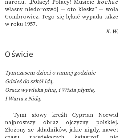
narodu. „Polacy! Polacy! Musicie
kochać
własny niedorozwój — oto klęska” — woła
Gombrowicz. Tego się lękać wypada
także
w roku 1957.
K. W.
O świcie
Tymczasem dzieci o rannej godzinie
Gdzieś do szkół idą,
Oracz wywleka pług, i Wisła płynie,
I Warta z Nidą.
Tymi słowy kreśli Cyprian Norwid
9
najprostszy obraz ojczyzny polskiej.
Złożony ze składników, jakie nigdy, nawet
czasu największych katastrof, nie