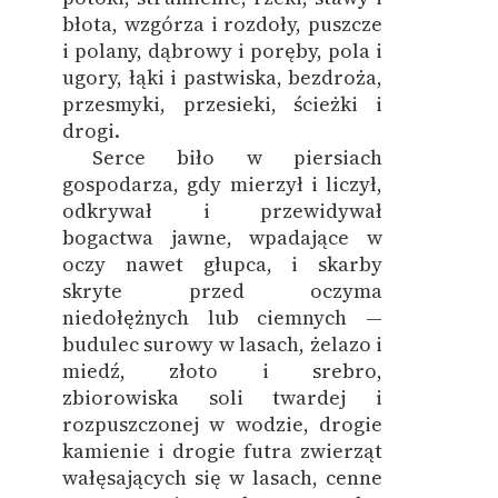
błota, wzgórza i rozdoły, puszcze
i polany, dąbrowy i poręby, pola i
ugory, łąki i pastwiska, bezdroża,
przesmyki, przesieki, ścieżki i
drogi.
Serce biło w piersiach
gospodarza, gdy mierzył i liczył,
odkrywał i przewidywał
bogactwa jawne, wpadające w
oczy nawet głupca, i skarby
skryte przed oczyma
niedołężnych lub ciemnych —
budulec surowy w lasach, żelazo i
miedź, złoto i srebro,
zbiorowiska soli twardej i
rozpuszczonej w wodzie, drogie
kamienie i drogie futra zwierząt
wałęsających się w lasach, cenne