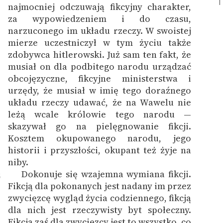
najmocniej odczuwają fikcyjny charakter,
za wypowiedzeniem i do czasu,
narzuconego im układu rzeczy. W swoistej
mierze uczestniczył w tym życiu także
zdobywca hitlerowski. Już sam ten fakt, że
musiał on dla podbitego narodu urządzać
obcojęzyczne, fikcyjne ministerstwa i
urzędy, że musiał w imię tego doraźnego
układu rzeczy udawać, że na Wawelu nie
leżą wcale królowie tego narodu —
skazywał go na pielęgnowanie fikcji.
Kosztem okupowanego narodu, jego
historii i przyszłości, okupant też żyje na
niby.
Dokonuje się wzajemna wymiana fikcji.
6
Fikcją dla pokonanych jest nadany im przez
zwycięzcę wygląd życia codziennego, fikcją
dla nich jest rzeczywisty byt społeczny.
Fikcją zaś dla zwycięzcy jest to wszystko, co