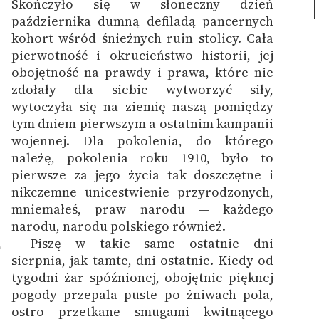
Skończyło się w słoneczny dzień
października dumną defiladą pancernych
kohort wśród śnieżnych ruin stolicy. Cała
pierwotność i okrucieństwo historii, jej
obojętność na prawdy i prawa, które nie
zdołały dla siebie wytworzyć siły,
wytoczyła się na ziemię naszą pomiędzy
tym dniem pierwszym a ostatnim kampanii
wojennej. Dla pokolenia, do którego
należę, pokolenia roku 1910, było to
pierwsze za jego życia tak doszczętne i
nikczemne unicestwienie przyrodzonych,
mniemałeś, praw narodu — każdego
narodu, narodu polskiego również.
Piszę w takie same ostatnie dni
5
sierpnia, jak tamte, dni ostatnie. Kiedy od
tygodni żar spóźnionej, obojętnie pięknej
pogody przepala puste po żniwach pola,
ostro przetkane smugami kwitnącego