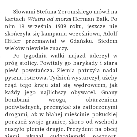
Słowami Stefana Żeromskiego mówił na
2
kartach
Wiatru od morza
Herman Balk. Po
nim 19 września 1939 roku, jeszcze nie
skończyła się kampania wrześniowa, Adolf
Hitler przemawiał w Gdańsku. Siedem
wieków niewiele znaczy.
Po tygodniu walki najazd uderzył w
3
próg stolicy. Powitały go barykady i stara
pieśń powstańcza. Ziemia patrzyła nadal
pyszna i surowa. Tydzień wystarczył, ażeby
rząd tego kraju stał się wędrowcem, jak
każdy jego najlichszy obywatel. Gnany
bombami wroga, oburzeniem
podwładnych, przemykał się zatłoczonymi
drogami, aż w błahej mieścinie pokuckiej
porzucił swoje granice, skoro od wschodu
ruszyło plemię drugie. Prezydent na obcej
ziemi ukazał cudzoziemski paszport.