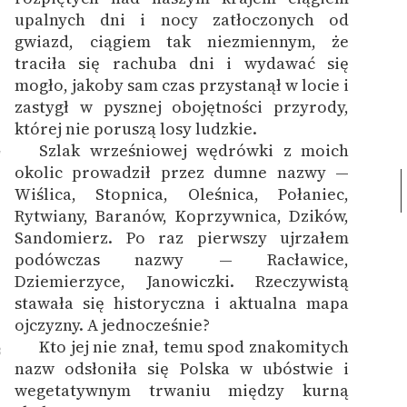
upalnych dni i nocy zatłoczonych od
gwiazd, ciągiem tak niezmiennym, że
traciła się rachuba dni i wydawać się
mogło, jakoby sam czas przystanął w locie i
zastygł w pysznej obojętności przyrody,
której nie poruszą losy ludzkie.
Szlak wrześniowej wędrówki z moich
7
okolic prowadził przez dumne nazwy —
Wiślica, Stopnica, Oleśnica, Połaniec,
Rytwiany, Baranów, Koprzywnica, Dzików,
Sandomierz. Po raz pierwszy ujrzałem
podówczas nazwy — Racławice,
Dziemierzyce, Janowiczki. Rzeczywistą
stawała się historyczna i aktualna mapa
ojczyzny. A jednocześnie?
Kto jej nie znał, temu spod znakomitych
8
nazw odsłoniła się Polska w ubóstwie i
wegetatywnym trwaniu między kurną