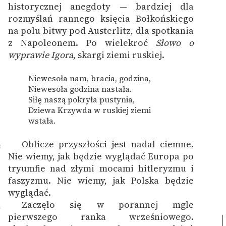
historycznej anegdoty — bardziej dla
rozmyślań rannego księcia Bołkońskiego
na polu bitwy pod Austerlitz, dla spotkania
z Napoleonem. Po wielekroć
Słowo o
wyprawie Igora
, skargi ziemi ruskiej.
Niewesoła nam, bracia, godzina,
Niewesoła godzina nastała.
Siłę naszą pokryła pustynia,
Dziewa Krzywda w ruskiej ziemi
wstała.
Oblicze przyszłości jest nadal ciemne.
3
Nie wiemy, jak będzie wyglądać Europa po
tryumfie nad złymi mocami hitleryzmu i
faszyzmu. Nie wiemy, jak Polska będzie
wyglądać.
Zaczęło się w porannej mgle
4
pierwszego ranka wrześniowego.