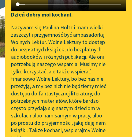
Życie na niby
Katalog DAISY
Zgłoś brak utworu
Podkasty o książkach
Dzień dobry moi kochani.
Aktualności
Narzędzia
Nazywam się Paulina Holtz i mam wielki
zaszczyt i przyjemność być ambasadorką
Spotkanie z Katarzyną
Mapa Wolnych Lektur
Wolnych Lektur. Wolne Lektury to dostęp
Tunkiel w Oslo
do bezpłatnych książek, do bezpłatnych
Leśmianator
audiobooków i różnych publikacji. Ale oni
Wolne Lektury na 32.
potrzebują naszego wsparcia. Musimy nie
Przewodnik dla piszących i
Pol’and’Rock Festivalu
tylko korzystać, ale także wspierać
czytających
finansowo Wolne Lektury, bo bez nas nie
„Kochanek Lady
przeżyją, a my bez nich nie będziemy mieć
Chatterley” do słuchania
Kazimierz Wyka
dostępu do fantastycznej literatury, do
na Wolnych Lekturach
API
potrzebnych materiałów, które bardzo
Życie na niby
Nowy audiobook –
OAI-PMH
często przydają się naszym dzieciom w
„Marzenie o Oriencie”
szkołach albo nam samym w pracy, albo
Widget Wolnych Lektur
Sophie Elkan
po prostu do przyjemności, jaką dają nam
Szkice z lat 1939–1945
książki. Także kochani, wspierajmy Wolne
Przypisy
Kolekcja Nadwyraz.com x