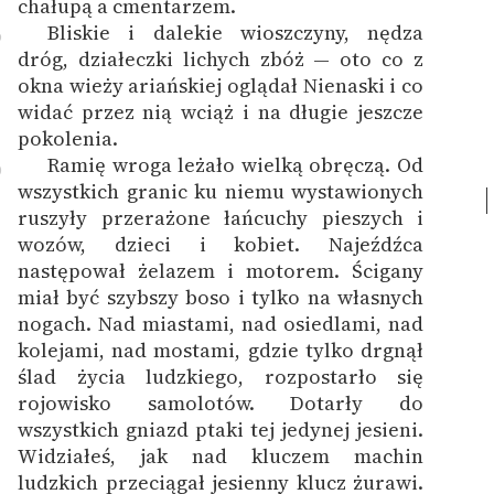
chałupą a cmentarzem.
Bliskie i dalekie wioszczyny, nędza
9
dróg, działeczki lichych zbóż — oto co z
okna wieży ariańskiej oglądał Nienaski i co
widać przez nią wciąż i na długie jeszcze
pokolenia.
Ramię wroga leżało wielką obręczą. Od
0
wszystkich granic ku niemu wystawionych
ruszyły przerażone łańcuchy pieszych i
wozów, dzieci i kobiet. Najeźdźca
następował żelazem i motorem. Ścigany
miał być szybszy boso i tylko na własnych
nogach. Nad miastami, nad osiedlami, nad
kolejami, nad mostami, gdzie tylko drgnął
ślad życia ludzkiego, rozpostarło się
rojowisko samolotów. Dotarły do
wszystkich gniazd ptaki tej jedynej jesieni.
Widziałeś, jak nad kluczem machin
ludzkich przeciągał jesienny klucz żurawi.