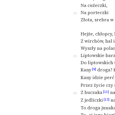
Na cużeczki,
Na porteczki
30
Złota, srebra w
Hejże, chłopcy, 
Z wirchów, hal i
Wyszły na pola
Liptowskie bar
35
Do liptowskich 
Kany
droga? 
[9]
Kany idzie perć
Przez życie czy
Z buczaka
na
[11]
40
Z jedliczki
na
[12]
To droga junaka
To–ci jego bieg!