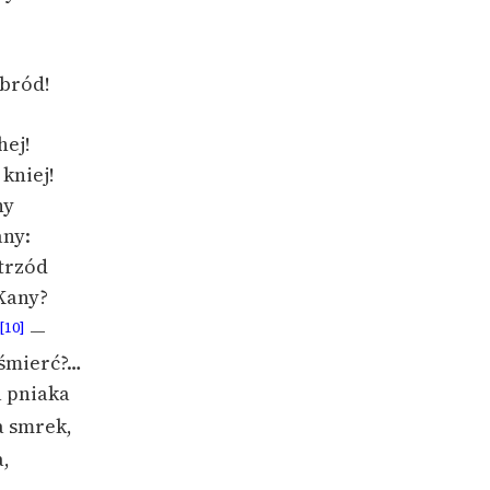
 bród!
hej!
 kniej!
ny
any:
trzód
Kany?
—
[10]
 śmierć?…
 pniaka
 smrek,
,