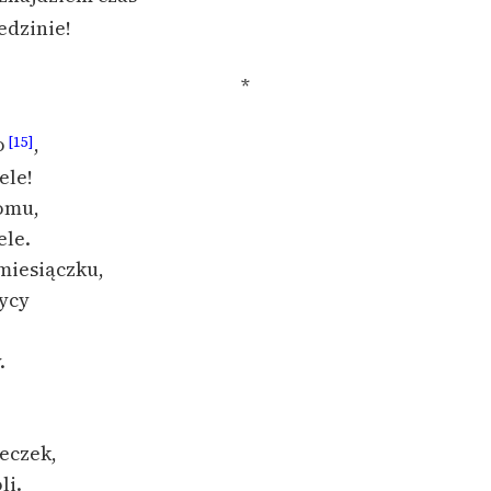
edzinie!
*
o
,
[15]
ele!
omu,
ele.
miesiączku,
zycy
.
,
eczek,
li.