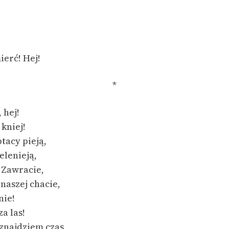
]
ierć! Hej!
*
 hej!
 kniej!
tacy pieją,
ielenieją,
 Zawracie,
naszej chacie,
nie!
a las!
znajdziem czas