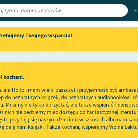
Z
rzebujemy Twojego wsparcia!
Aktualności
Narzędzia
e Lektury
„Prokurator Alicja Horn” do
Mapa Wolnych 
słuchania
irmami
Leśmianator
Byliśmy częścią AI Impact Lab
ewsletter
Przewodnik dla
i kochani.
Zapraszamy na spotkanie
czytających
online z tłumaczkami
lina Holtz i mam wielki zaszczyt i przyjemność być ambasa
literatury skandynawskiej
p do bezpłatnych książek, do bezpłatnych audiobooków i różn
API
Spotkanie z Katarzyną Tunkiel
. Musimy nie tylko korzystać, ale także wspierać finansowo
ce redakcyjne
w Oslo
OAI-PMH
ez nich nie będziemy mieć dostępu do fantastycznej literatu
ęsto przydają się naszym dzieciom w szkołach albo nam sam
102. lata temu zmarł Joseph
Widget Wolnyc
Conrad
ką dają nam książki. Także kochani, wspierajmy Wolne Lektu
oru
Przypisy
Blog