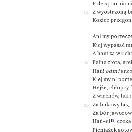
Polecą turniami
Z wyostrzoną b
15
Kozice przegoni
Ani my portecze
Kiej wypasać mu
A han! za wirch
Pełne złota, sr
20
Hań!
odmierz
Kiej my ni porte
Hejże, chłopcy, h
Z wirchów, hal i
Za bukowy las,
25
Za bór jaworow
Hań–ci
czeka
[8]
Pieniążek goto