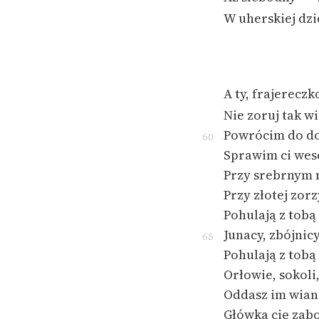
W uherskiej dzi
A ty, frajereczk
Nie zoruj tak wi
Powrócim do d
60
Sprawim ci wes
Przy srebrnym 
Przy złotej zor
Pohulają z tobą
Junacy, zbójnicy
65
Pohulają z tobą
Orłowie, sokoli
Oddasz im wian
Główka cię zabo