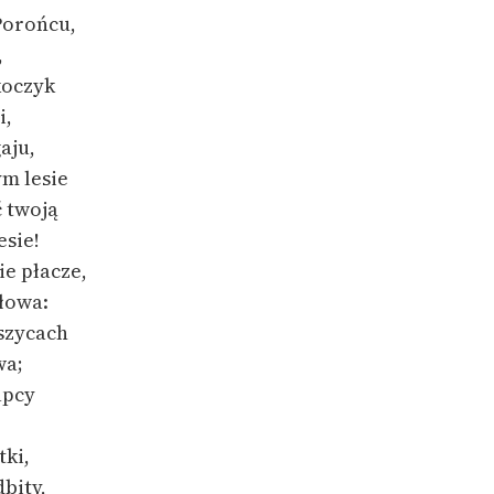
Porońcu,
,
koczyk
i,
aju,
m lesie
 twoją
esie!
ie płacze,
głowa:
szycach
wa;
upcy
tki,
bity,