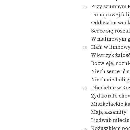
Przy szumnym 
70
Dunajcowej fali
Oddasz im war
Serce się rozżal
W malinowym g
Hań! w limbowy
75
Wietrzyk żałość
Rozwieje, rozni
Niech serce–ć n
Niech nie boli 
Dla ciebie w Ko
80
Żyd korale cho
Miszkołackie k
Mają aksamity
I jedwab mięciu
Kożuszkiem pod
85