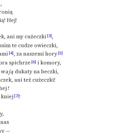
,
ronią
ą! Hej!
k, ani my cużeczki
,
[3]
sim te cudze owieczki,
ami
, za naszemi hory
[4]
[5]
ebra spichrze
i komory,
[6]
owają
dukaty na beczki,
czek, ani też cużeczki!
ej !
 kniej
!
[7]
y,
 nas
wy —