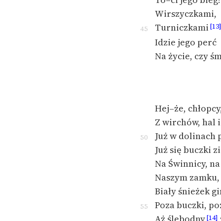
Wirszyczkami,
Turniczkami
[13
45
Idzie jego perć
Na życie, czy śm
Hej–że, chłopcy,
Z wirchów, hal i
Już w dolinach p
50
Już się buczki z
Na Świnnicy, na
Naszym zamku, 
Biały śnieżek gi
Poza buczki, poz
55
Aż ślebodny
[14]