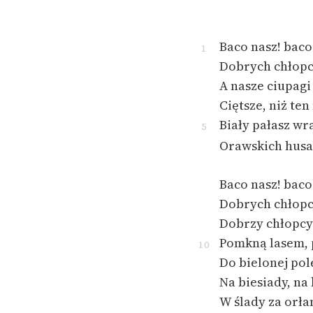
Baco nasz! baco
1
Dobrych chłopc
A nasze ciupagi
Ciętsze, niż ten
Biały pałasz wr
5
Orawskich husar
Baco nasz! baco
Dobrych chłopc
Dobrzy chłopcy
Pomkną lasem, 
10
Do bielonej po
Na biesiady, na
W ślady za orła