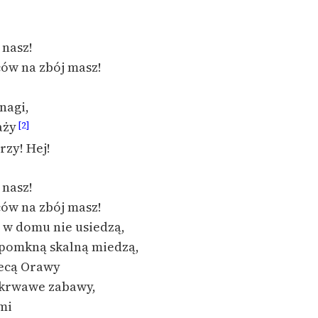
Odkurzamy bohaterów
Szkoła Poezji Wolnych Lektur
 nasz!
ów na zbój masz!
 nagi,
aży
[2]
zy! Hej!
 nasz!
ów na zbój masz!
 w domu nie usiedzą,
pomkną skalną miedzą,
lecą Orawy
 krwawe zabawy,
mi