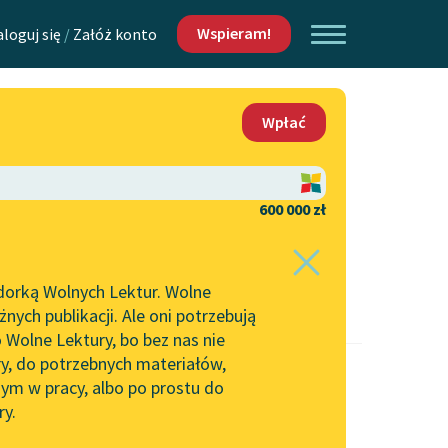
Wspieram!
aloguj się
/
Załóż konto
O nas
Wpłać
Lektur
Kontakt
O projekcie
600 000 zł
 piszących i
Zespół
dorką Wolnych Lektur. Wolne
Zasady wykorzystania
ych publikacji. Ale oni potrzebują
Wolnych Lektur
 Wolne Lektury, bo bez nas nie
Logotypy
ry, do potrzebnych materiałów,
ym w pracy, albo po prostu do
h Lektur
Materiały promocyjne
ry.
Polityka prywatności