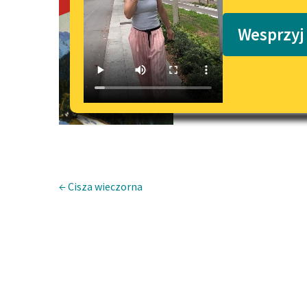
Taniec zbójn
Podkasty o książkach
Wesprzyj
← Cisza wieczorna