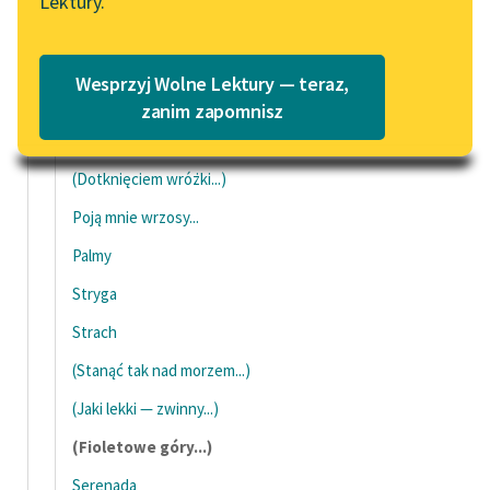
Lektury.
Wolne Lektury – idealna na
Katalog
(Wśród traw...)
lato
(Jesienne lasy...)
Katalog w formacie PDF
Blog
Wesprzyj Wolne Lektury — teraz,
(Z wyżyn spoglądam...)
zanim zapomnisz
(Noc mi rzuciła...)
Lektury szkolne i klasyka
(Dotknięciem wróżki...)
literatury do słuchania dla
uczennic i uczniów z
Poją mnie wrzosy...
niepełnosprawnościami
Palmy
E-kolekcja lektur
Stryga
szkolnych i literatury do
Strach
słuchania dla uczennic i
uczniów z
(Stanąć tak nad morzem...)
niepełnosprawnościami
(Jaki lekki — zwinny...)
Feministyczne inspiracje.
(Fioletowe góry...)
Popularyzacja
skandynawskiej literatury
Serenada