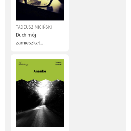
kierunku surrealizmu, jego twórczość dramatyczna,
określana jako ekspresjonistyczna, wykracza w
kierunku misteriów filozoficznych; operując poetyką
TADEUSZ MICIŃSKI
snu, strumienia świadomości, Miciński nie wahał się
Duch mój
przeplatać te wysokie tony mistyczne analizą społeczną
zamieszkał...
i groteską. Zafascynowany nim Witkacy czerpał wiele
inspiracji artystycznych z twórczości Micińskiego,
ponadto zadedykował mu
Nienasycenie
oraz
sportretował w jednej z postaci z młodzieńczej
powieści
622 upadki Bunga
.