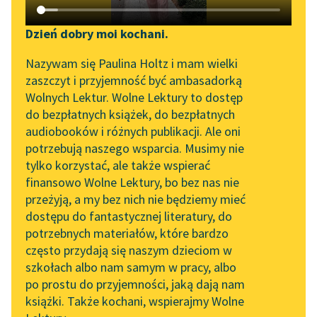
Katalog DAISY
Zgłoś brak utworu
Podkasty o książkach
Dzień dobry moi kochani.
Aktualności
Narzędzia
Nazywam się Paulina Holtz i mam wielki
zaszczyt i przyjemność być ambasadorką
Spotkanie z Katarzyną
Mapa Wolnych Lektur
Wolnych Lektur. Wolne Lektury to dostęp
Tunkiel w Oslo
do bezpłatnych książek, do bezpłatnych
Leśmianator
pobierz książkę
audiobooków i różnych publikacji. Ale oni
Wolne Lektury na 32.
potrzebują naszego wsparcia. Musimy nie
Przewodnik dla piszących i
Pol’and’Rock Festivalu
tylko korzystać, ale także wspierać
czytających
finansowo Wolne Lektury, bo bez nas nie
„Kochanek Lady
czytaj online
przeżyją, a my bez nich nie będziemy mieć
Chatterley” do słuchania
dostępu do fantastycznej literatury, do
na Wolnych Lekturach
API
potrzebnych materiałów, które bardzo
W mroku gwiazd
Nowy audiobook –
OAI-PMH
często przydają się naszym dzieciom w
W pośród Raju
„Marzenie o Oriencie”
szkołach albo nam samym w pracy, albo
Widget Wolnych Lektur
Sophie Elkan
po prostu do przyjemności, jaką dają nam
Noc majowa
książki. Także kochani, wspierajmy Wolne
Przypisy
Kolekcja Nadwyraz.com x
Stoi kamień