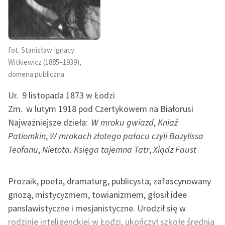
Zespół
Zasady wykorzystania
fot. Stanisław Ignacy
Wolnych Lektur
Witkiewicz (1885–1939),
domena publiczna
Logotypy
Ur.
9 listopada 1873 w Łodzi
Materiały promocyjne
Zm.
w lutym 1918 pod Czertykowem na Białorusi
Polityka prywatności
Najważniejsze dzieła:
W mroku gwiazd
,
Kniaź
Patiomkin
,
W mrokach złotego pałacu czyli Bazylissa
Regulamin biblioteki
Teofanu
,
Nietota. Księga tajemna Tatr
,
Xiądz Faust
Dane fundacji i
sprawozdania finansowe
Prozaik, poeta, dramaturg, publicysta; zafascynowany
Regulamin darowizn
gnozą, mistycyzmem, towianizmem, głosił idee
panslawistyczne i mesjanistyczne. Urodził się w
Informacja o treściach
rodzinie inteligenckiej w Łodzi, ukończył szkołę średnią
wrażliwych