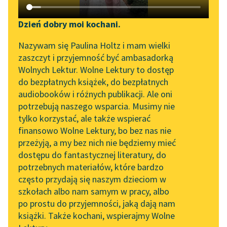
Katalog DAISY
Zgłoś brak utworu
Podkasty o książkach
Dzień dobry moi kochani.
Aktualności
Narzędzia
Nazywam się Paulina Holtz i mam wielki
zaszczyt i przyjemność być ambasadorką
„Prokurator Alicja Horn”
Mapa Wolnych Lektur
Wolnych Lektur. Wolne Lektury to dostęp
do słuchania
do bezpłatnych książek, do bezpłatnych
Leśmianator
pobierz książkę
audiobooków i różnych publikacji. Ale oni
Byliśmy częścią AI Impact
potrzebują naszego wsparcia. Musimy nie
Przewodnik dla piszących i
Lab
tylko korzystać, ale także wspierać
czytających
finansowo Wolne Lektury, bo bez nas nie
Zapraszamy na spotkanie
czytaj online
przeżyją, a my bez nich nie będziemy mieć
online z tłumaczkami
dostępu do fantastycznej literatury, do
literatury skandynawskiej
API
potrzebnych materiałów, które bardzo
W mroku gwiazd
Spotkanie z Katarzyną
OAI-PMH
często przydają się naszym dzieciom w
W pośród Raju
Tunkiel w Oslo
szkołach albo nam samym w pracy, albo
Widget Wolnych Lektur
po prostu do przyjemności, jaką dają nam
Noc majowa
102. lata temu zmarł
książki. Także kochani, wspierajmy Wolne
Przypisy
Joseph Conrad
Stoi kamień