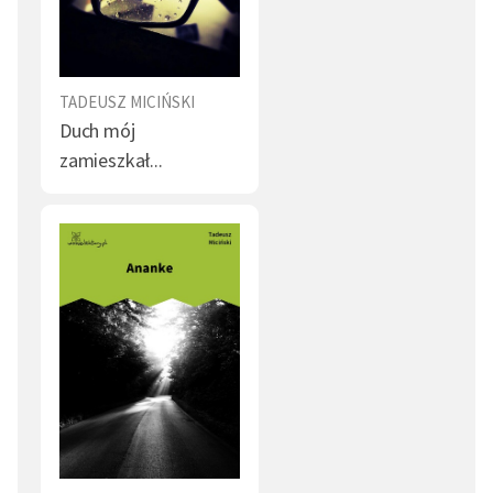
kierunku surrealizmu, jego twórczość dramatyczna,
określana jako ekspresjonistyczna, wykracza w
kierunku misteriów filozoficznych; operując poetyką
TADEUSZ MICIŃSKI
snu, strumienia świadomości, Miciński nie wahał się
Duch mój
przeplatać te wysokie tony mistyczne analizą społeczną
zamieszkał...
i groteską. Zafascynowany nim Witkacy czerpał wiele
inspiracji artystycznych z twórczości Micińskiego,
ponadto zadedykował mu
Nienasycenie
oraz
sportretował w jednej z postaci z młodzieńczej
powieści
622 upadki Bunga
.