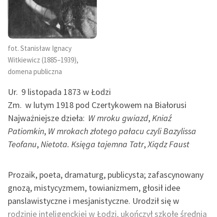
Zasady wykorzystania
Wolnych Lektur
fot. Stanisław Ignacy
Logotypy
Witkiewicz (1885–1939),
Materiały promocyjne
domena publiczna
Polityka prywatności
Ur.
9 listopada 1873 w Łodzi
Zm.
w lutym 1918 pod Czertykowem na Białorusi
Regulamin biblioteki
Najważniejsze dzieła:
W mroku gwiazd
,
Kniaź
Dane fundacji i
Patiomkin
,
W mrokach złotego pałacu czyli Bazylissa
sprawozdania finansowe
Teofanu
,
Nietota. Księga tajemna Tatr
,
Xiądz Faust
Regulamin darowizn
Prozaik, poeta, dramaturg, publicysta; zafascynowany
Informacja o treściach
gnozą, mistycyzmem, towianizmem, głosił idee
wrażliwych
panslawistyczne i mesjanistyczne. Urodził się w
Deklaracja dostępności
rodzinie inteligenckiej w Łodzi, ukończył szkołę średnią