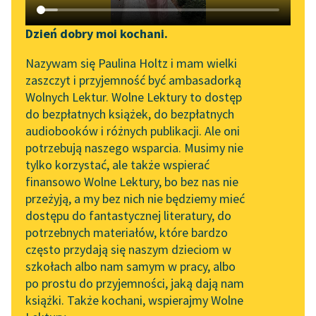
Katalog DAISY
Zgłoś brak utworu
Podkasty o książkach
Dzień dobry moi kochani.
Aktualności
Narzędzia
Nazywam się Paulina Holtz i mam wielki
zaszczyt i przyjemność być ambasadorką
„Prokurator Alicja Horn”
Mapa Wolnych Lektur
Wolnych Lektur. Wolne Lektury to dostęp
do słuchania
pobierz książkę
do bezpłatnych książek, do bezpłatnych
Leśmianator
audiobooków i różnych publikacji. Ale oni
Byliśmy częścią AI Impact
potrzebują naszego wsparcia. Musimy nie
Przewodnik dla piszących i
Lab
tylko korzystać, ale także wspierać
czytających
czytaj online
finansowo Wolne Lektury, bo bez nas nie
Zapraszamy na spotkanie
przeżyją, a my bez nich nie będziemy mieć
online z tłumaczkami
dostępu do fantastycznej literatury, do
Pracownik obserwatorium znajduje tajemniczą kulę, w
literatury skandynawskiej
API
potrzebnych materiałów, które bardzo
której odkrywa bezcenny dokument — dziennik prosto
Spotkanie z Katarzyną
OAI-PMH
często przydają się naszym dzieciom w
z Księżyca.
Tunkiel w Oslo
szkołach albo nam samym w pracy, albo
Widget Wolnych Lektur
po prostu do przyjemności, jaką dają nam
Rękopis został sporządzony przez Polaka, Jana
102. lata temu zmarł
książki. Także kochani, wspierajmy Wolne
Przypisy
Joseph Conrad
Koreckiego, który jako członek kilkuosobwej załogi