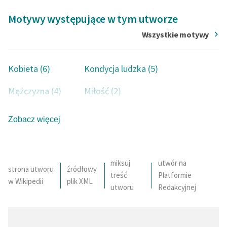
Motywy występujące w tym utworze
Wszystkie motywy
Kobieta (6)
Kondycja ludzka (5)
Mężczyzna (4)
Miłość (2)
Matka (2)
Choroba (1)
Zobacz więcej
Religia (1)
Burza (1)
Konflikt (1)
Samotnik (1)
miksuj
utwór na
strona utworu
źródłowy
treść
Platformie
Pożądanie (1)
Księżyc (1)
w Wikipedii
plik XML
utworu
Redakcyjnej
Wiedza (1)
Spowiedź (1)
Kochanek (1)
Czas (1)