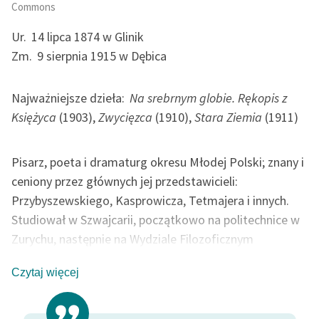
Commons
Zasady wykorzystania
Ur.
14 lipca 1874 w Glinik
Wolnych Lektur
Zm.
9 sierpnia 1915 w Dębica
Logotypy
Najważniejsze dzieła:
Na srebrnym globie. Rękopis z
Materiały promocyjne
Księżyca
(1903),
Zwycięzca
(1910),
Stara Ziemia
(1911)
Polityka prywatności
Regulamin biblioteki
Pisarz, poeta i dramaturg okresu Młodej Polski; znany i
ceniony przez głównych jej przedstawicieli:
Dane fundacji i
Przybyszewskiego, Kasprowicza, Tetmajera i innych.
sprawozdania finansowe
Studiował w Szwajcarii, początkowo na politechnice w
Regulamin darowizn
Zurychu, następnie na Wydziale Filozoficznym
uniwersytetu w Bernie, gdzie uzyskał tytuł doktora na
Informacja o treściach
Czytaj więcej
podstawie pracy o filozofii Spinozy (
Benedykt Spinoza.
wrażliwych
Człowiek i dzieło
; wyd. 1902). Jako twórca swej epoki,
Deklaracja dostępności
wpisuje się w nurty dekadentyzmu i katastrofizmu. Od