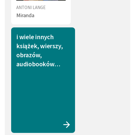
ANTONI LANGE
Miranda
i wiele innych
książek, wierszy,
obrazów,
audiobooków…