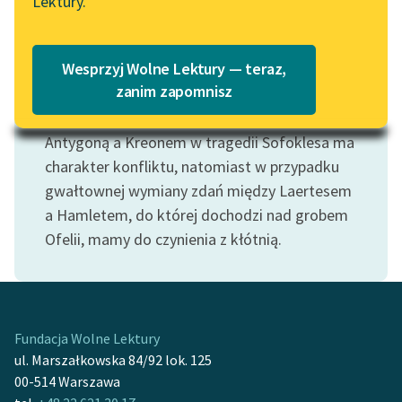
Lektury.
Katalog
Do konfliktów zaliczamy różnego rodzaju
Blog
sytuacje sporu, zderzenia przeciwstawnych
Katalog w formacie PDF
Wesprzyj Wolne Lektury — teraz,
poglądów czy postaw. Nie chodzi tu jednak o
Lektury szkolne i klasyka
zanim zapomnisz
zwykłą
kłótnię
. Aby odróżnić te dwa zjawiska
literatury do słuchania dla
wystarczy użyć przykładów: spór między
uczennic i uczniów z
Antygoną a Kreonem w tragedii Sofoklesa ma
niepełnosprawnościami
charakter konfliktu, natomiast w przypadku
E-kolekcja lektur
gwałtownej wymiany zdań między Laertesem
szkolnych i literatury do
a Hamletem, do której dochodzi nad grobem
słuchania dla uczennic i
Ofelii, mamy do czynienia z kłótnią.
uczniów z
niepełnosprawnościami
Feministyczne inspiracje.
Popularyzacja
Fundacja Wolne Lektury
skandynawskiej literatury
ul. Marszałkowska 84/92 lok. 125
feministycznej
00-514 Warszawa