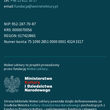
tel.
+48 22 621 30 17
Ręce pełne poezji
email
fundacja@wolnelektury.pl
Kolekcje edukacyjne
twórców przechodzących
NIP: 952-187-70-87
do domeny publicznej,
KRS: 0000070056
lektur szkolnych oraz
REGON: 017423865
Starego Testamentu
Numer konta: 75 1090 2851 0000 0001 4324 3317
Odkurzamy bohaterów
Szkoła Poezji Wolnych
Lektur
Wolne Lektury to projekt prowadzony
przez fundację
Wolne Lektury
.
O nas
Kontakt
O projekcie
Strona biblioteki Wolne Lektury powstała dzięki dofinansowaniu ze
Zespół
środków Ministra
Kultury i Dziedzictwa Narodowego
pochodzących z
Funduszu Promocji Kultury – państwowego funduszu celowego.