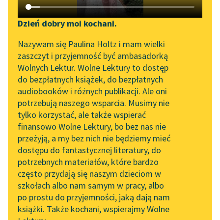
Katalog DAISY
Zgłoś brak utworu
Jerzy Żuławski
Podkasty o książkach
Dzień dobry moi kochani.
Na srebrnym
Aktualności
Narzędzia
Nazywam się Paulina Holtz i mam wielki
globie
zaszczyt i przyjemność być ambasadorką
„Prokurator Alicja Horn”
Mapa Wolnych Lektur
Wolnych Lektur. Wolne Lektury to dostęp
Tak więc strasznie
do słuchania
do bezpłatnych książek, do bezpłatnych
cicho jest w naszym
Leśmianator
audiobooków i różnych publikacji. Ale oni
Byliśmy częścią AI Impact
wozie, bo my cóż my z
potrzebują naszego wsparcia. Musimy nie
Przewodnik dla piszących i
Lab
Piotrem możemy...
tylko korzystać, ale także wspierać
czytających
finansowo Wolne Lektury, bo bez nas nie
Zapraszamy na spotkanie
Czytaj więcej
przeżyją, a my bez nich nie będziemy mieć
online z tłumaczkami
dostępu do fantastycznej literatury, do
literatury skandynawskiej
API
potrzebnych materiałów, które bardzo
Spotkanie z Katarzyną
OAI-PMH
często przydają się naszym dzieciom w
Tunkiel w Oslo
szkołach albo nam samym w pracy, albo
Widget Wolnych Lektur
po prostu do przyjemności, jaką dają nam
102. lata temu zmarł
książki. Także kochani, wspierajmy Wolne
Przypisy
Motyw: Konflikt
Joseph Conrad