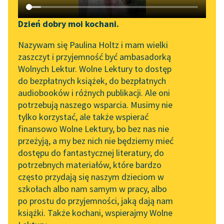
Katalog DAISY
Zgłoś brak utworu
Jerzy Żuławski
Podkasty o książkach
Dzień dobry moi kochani.
Na srebrnym
Aktualności
Narzędzia
Nazywam się Paulina Holtz i mam wielki
globie
zaszczyt i przyjemność być ambasadorką
Zapraszamy na spotkanie
Mapa Wolnych Lektur
Wolnych Lektur. Wolne Lektury to dostęp
A prawda! czasem
online z tłumaczkami
do bezpłatnych książek, do bezpłatnych
jeszcze i Marta jest
Leśmianator
literatury skandynawskiej
audiobooków i różnych publikacji. Ale oni
wesoła jak małe
potrzebują naszego wsparcia. Musimy nie
Przewodnik dla piszących i
Spotkanie z Katarzyną
zwierzątko, ale to
tylko korzystać, ale także wspierać
czytających
Tunkiel w Oslo
tylko wtedy...
finansowo Wolne Lektury, bo bez nas nie
przeżyją, a my bez nich nie będziemy mieć
Wolne Lektury na 32.
Czytaj więcej
dostępu do fantastycznej literatury, do
Pol’and’Rock Festivalu
API
potrzebnych materiałów, które bardzo
„Kochanek Lady
OAI-PMH
często przydają się naszym dzieciom w
Chatterley” do słuchania
szkołach albo nam samym w pracy, albo
Jerzy Żuławski
Widget Wolnych Lektur
na Wolnych Lekturach
po prostu do przyjemności, jaką dają nam
Na srebrnym
książki. Także kochani, wspierajmy Wolne
Przypisy
Nowy audiobook –
globie