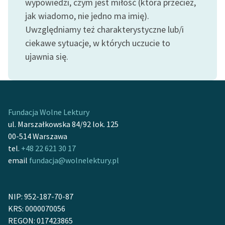
wypowiedzi, czym jest miłość (która przecież,
feministycznej
jak wiadomo, nie jedno ma imię).
Uwzględniamy też charakterystyczne lub/i
Ręce pełne poezji
ciekawe sytuacje, w których uczucie to
Kolekcje edukacyjne
ujawnia się.
twórców przechodzących
do domeny publicznej,
lektur szkolnych oraz
Starego Testamentu
Fundacja Wolne Lektury
Odkurzamy bohaterów
ul. Marszałkowska 84/92 lok. 125
00-514 Warszawa
Szkoła Poezji Wolnych
tel.
+48 22 621 30 17
Lektur
email
fundacja@wolnelektury.pl
O nas
Kontakt
NIP: 952-187-70-87
KRS: 0000070056
O projekcie
REGON: 017423865