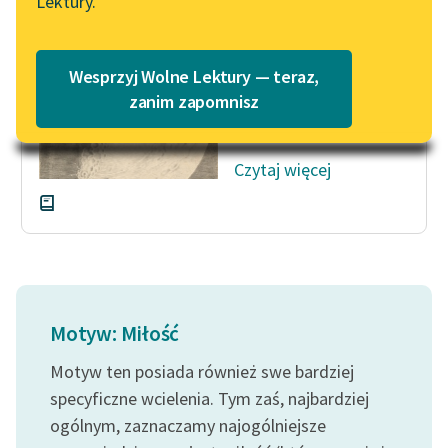
Lektury.
„Marzenie o Oriencie”
Katalog
Sophie Elkan
Pali mnie jakaś
Katalog w formacie PDF
straszna gorączka, gdy
Blog
Wesprzyj Wolne Lektury — teraz,
na nich patrzę, gdy
zanim zapomnisz
myślę o nich. Żyjąc na...
Lektury szkolne i klasyka
Czytaj więcej
literatury do słuchania dla
uczennic i uczniów z
niepełnosprawnościami
E-kolekcja lektur
szkolnych i literatury do
słuchania dla uczennic i
Motyw: Miłość
uczniów z
niepełnosprawnościami
Motyw ten posiada również swe bardziej
Feministyczne inspiracje.
specyficzne wcielenia. Tym zaś, najbardziej
Popularyzacja
ogólnym, zaznaczamy najogólniejsze
skandynawskiej literatury