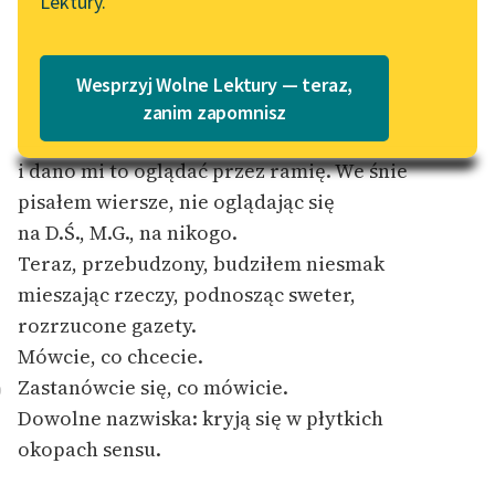
Lektury.
„Marzenie o Oriencie”
Katalog
Sophie Elkan
Piotrowi Matywieckiemu
Katalog w formacie PDF
Blog
Wesprzyj Wolne Lektury — teraz,
Obudziłem się na granicy województw.
zanim zapomnisz
Zakopywano zwłoki sarny
Lektury szkolne i klasyka
i dano mi to oglądać przez ramię. We śnie
literatury do słuchania dla
pisałem wiersze, nie oglądając się
uczennic i uczniów z
na D.Ś., M.G., na nikogo.
niepełnosprawnościami
Teraz, przebudzony, budziłem niesmak
E-kolekcja lektur
mieszając rzeczy, podnosząc sweter,
szkolnych i literatury do
rozrzucone gazety.
słuchania dla uczennic i
Mówcie, co chcecie.
uczniów z
Zastanówcie się, co mówicie.
0
niepełnosprawnościami
Dowolne nazwiska: kryją się w płytkich
Feministyczne inspiracje.
okopach sensu.
Popularyzacja
skandynawskiej literatury