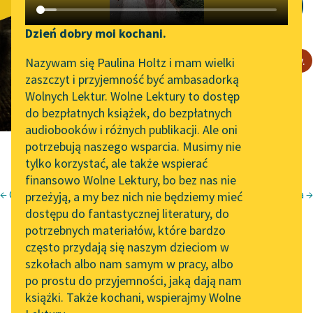
Sens (Ostrołęka)
Katalog DAISY
Zgłoś brak utworu
Podkasty o książkach
Dzień dobry moi kochani.
Aktualności
Narzędzia
Uwaga, tekst zawiera wulgaryzmy.
Nazywam się Paulina Holtz i mam wielki
zaszczyt i przyjemność być ambasadorką
Zapraszamy na spotkanie
Mapa Wolnych Lektur
Wolnych Lektur. Wolne Lektury to dostęp
online z tłumaczkami
do bezpłatnych książek, do bezpłatnych
Leśmianator
literatury skandynawskiej
audiobooków i różnych publikacji. Ale oni
potrzebują naszego wsparcia. Musimy nie
Przewodnik dla piszących i
Spotkanie z Katarzyną
tylko korzystać, ale także wspierać
czytających
Tunkiel w Oslo
finansowo Wolne Lektury, bo bez nas nie
← Co do cholery (lata osiemdziesiąte)
Góry, gorączka →
przeżyją, a my bez nich nie będziemy mieć
Wolne Lektury na 32.
Karol Maliszewski
dostępu do fantastycznej literatury, do
Pol’and’Rock Festivalu
API
potrzebnych materiałów, które bardzo
Sens (Ostrołęka)
„Kochanek Lady
OAI-PMH
często przydają się naszym dzieciom w
Chatterley” do słuchania
szkołach albo nam samym w pracy, albo
Widget Wolnych Lektur
na Wolnych Lekturach
po prostu do przyjemności, jaką dają nam
książki. Także kochani, wspierajmy Wolne
Przypisy
Nowy audiobook –