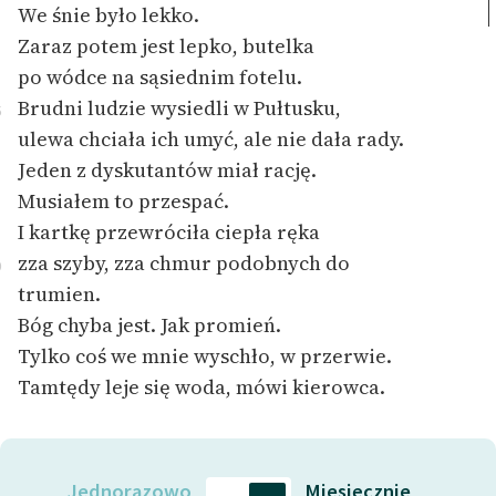
We śnie było lekko.
feministycznej
Zaraz potem jest lepk
o, butelka
Ręce pełne poezji
po wódce na sąsiednim fotelu.
Brudni ludzie wysiedli w Pułtusku,
Kolekcje edukacyjne
5
ulewa chciała ich umyć, ale nie dała rady.
twórców przechodzących
do domeny publicznej,
Jeden z dyskutantów miał rację.
lektur szkolnych oraz
Musiałem to przespać.
Starego Testamentu
I kartkę przewróciła ciepła ręka
zza szyby, zza chmur podobnych do
Odkurzamy bohaterów
0
trumien.
Szkoła Poezji Wolnych
Bóg chyba jest. Jak promień.
Lektur
Tylko coś we mnie wyschło, w przerwie.
O nas
Tamtędy leje się woda, mówi kierowca.
Kontakt
O projekcie
Jednorazowo
Miesięcznie