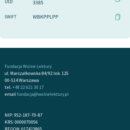
USD
3385
WBKPPLPP
SWIFT
Fundacja Wolne Lektury
ul. Marszałkowska 84/92 lok. 125
00-514 Warszawa
tel.
+48 22 621 30 17
email
fundacja@wolnelektury.pl
NIP: 952-187-70-87
KRS: 0000070056
REGON: 017423865