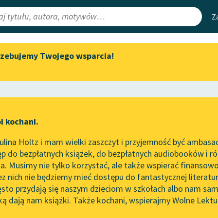
Z
rzebujemy Twojego wsparcia!
Aktualności
Narzędzia
e Lektury
Zapraszamy na spotkanie
Mapa Wolnych 
online z tłumaczkami
irmami
Leśmianator
literatury skandynawskiej
ewsletter
Przewodnik dla
Spotkanie z Katarzyną Tunkiel
i kochani.
czytających
w Oslo
, tem rada
lina Holtz i mam wielki zaszczyt i przyjemność być ambasa
Wolne Lektury na 32.
nty Korotyński
p do bezpłatnych książek, do bezpłatnych audiobooków i różn
Pol’and’Rock Festivalu
API
szcz królewski
. Musimy nie tylko korzystać, ale także wspierać finansowo
ce redakcyjne
„Kochanek Lady Chatterley”
OAI-PMH
ez nich nie będziemy mieć dostępu do fantastycznej literatu
do słuchania na Wolnych
ęsto przydają się naszym dzieciom w szkołach albo nam sam
Lekturach
Widget Wolnyc
ką dają nam książki. Także kochani, wspierajmy Wolne Lektu
oru
Nowy audiobook – „Marzenie
Przypisy
o Oriencie” Sophie Elkan