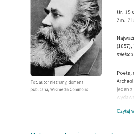
ludzkości gwoli
Oddała swoje klej
Ur.
15 s
Zm.
7 
dostatki,
Na podźwignienie
Najważn
(1857),
niedoli,
miejscu
Na...
Poeta, 
Wincenty Korotyński, Cze
Archeol
Fot. autor nieznany, domena
tem rada, Płaszcz królews
jeden z
publiczna, Wikimedia Commons
wydawan
Do podj
Czytaj 
Kondrat
do deb
bogata,