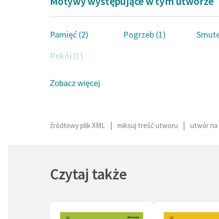
Motywy występujące w tym utworze
redaguj
Syrokom
ludowe 
Pamięć (2)
Pogrzeb (1)
Smute
wyklucz
Pokój (1)
Zobacz więcej
źródłowy plik XML
miksuj treść utworu
utwór na 
Czytaj także