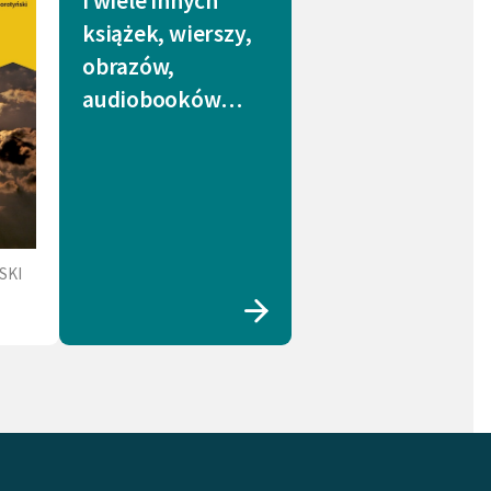
i wiele innych
książek, wierszy,
obrazów,
audiobooków…
SKI