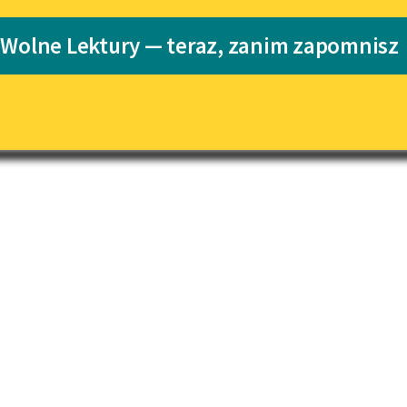
pobierz książkę
Katalog
Blog
 Wolne Lektury — teraz, zanim zapomnisz
Katalog w for
Lektury szkolne i klasyka
literatury do słuchania dla
uczennic i uczniów z
niepełnosprawnościami
E-kolekcja lektur szkolnych i
literatury do słuchania dla
uczennic i uczniów z
niepełnosprawnościami
Feministyczne inspiracje.
Popularyzacja skandynawskiej
literatury feministycznej
Ręce pełne poezji
Kolekcje edukacyjne twórców
przechodzących do domeny