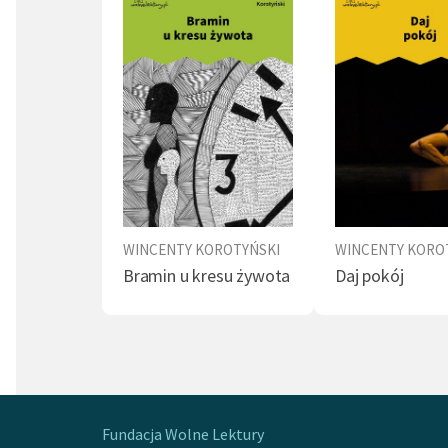
WINCENTY KOROTYŃSKI
WINCENTY KORO
Bramin u kresu żywota
Daj pokój
Fundacja Wolne Lektury