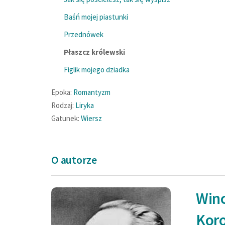
Baśń mojej piastunki
Przednówek
Płaszcz królewski
Figlik mojego dziadka
Epoka:
Romantyzm
Rodzaj:
Liryka
Gatunek:
Wiersz
O autorze
Win
Złożyła przepych —
Koro