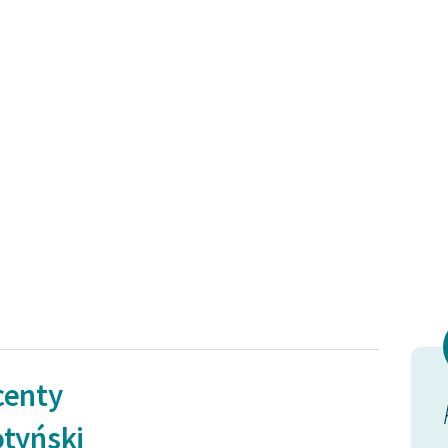
centy
 i
Lecz dzisiaj… dzisiaj coś
tyński