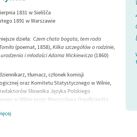
sama nieswoja;
noty,
Darmo ją bawić chcą słudzy
ierpnia 1831 w Sielišča
lutego 1891 w Warszawie
najszczersi:
 tonących w
Jak niezabudka kwitnąca...
iejsze dzieła:
Czem chata bogata, tem rada
Tomiło
(poemat, 1858),
Kilka szczegółów o rodzinie,
Wincenty Korotyński, Czem chata bogata,
 urodzenia i młodości Adama Mickiewicza
(1860)
tem rada, Płaszcz królewski
dziennikarz, tłumacz, członek komisji
m chata bogata,
ogicznej oraz Komitetu Statystycznego w Wilnie,
ki
 redaktorów Słownika Języka Polskiego
ego w Wilnie przez Mieczysława Orgelbrandta.
ęcia twórczości literackiej zachęcił go Ludwik
więcej
owicz (Syrokomla), autor wierszowanej przemowy
iutanckiego tomu Korotyńskiego
Czem chata
 tem rada
. Później Korotyński odwdzięczył się,