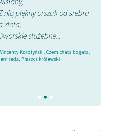
wiślany,
ludzkości gw
Z nią piękny orszak od srebra
Oddała swoje
a złota,
dostatki,
Dworskie służebne...
Na podźwign
niedoli,
Wincenty Korotyński, Czem chata bogata,
Na...
tem rada, Płaszcz królewski
Wincenty Korotyń
tem rada, Płaszcz