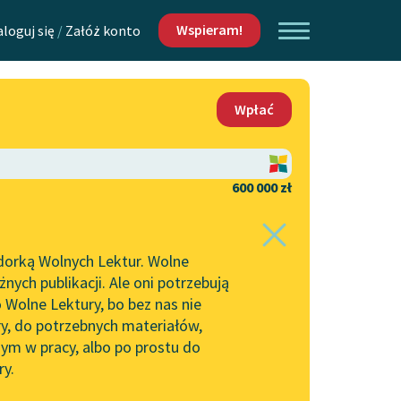
Wspieram!
aloguj się
/
Załóż konto
O nas
Wpłać
Lektur
Kontakt
O projekcie
600 000 zł
 piszących i
Zespół
dorką Wolnych Lektur. Wolne
Zasady wykorzystania
ych publikacji. Ale oni potrzebują
Wolnych Lektur
 Wolne Lektury, bo bez nas nie
Logotypy
ry, do potrzebnych materiałów,
ym w pracy, albo po prostu do
h Lektur
Materiały promocyjne
ry.
Polityka prywatności