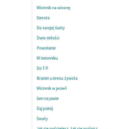
Wicinnik na wiosnę
Sierota
Do swojej świty
Dwie miłości
Powołanie
W imionniku
Do F.P.
Bramin u kresu żywota
Wicinnik w jesień
Sen na jawie
Daj pokój
Swaty
Jak się pościelesz, tak się wyśpisz