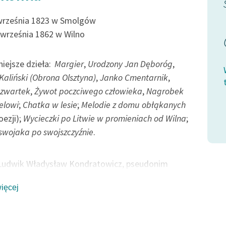
Miłość przyszła na dobie;
 dla gości,
Lecz z młodością pospołu
września 1823 w Smolgów
 września 1862 w Wilno
Odlatują mi obie.
Darmo...
iejsze dzieła:
Margier
,
Urodzony Jan Dęboróg
,
m chata bogata,
Kaliński (Obrona Olsztyna)
,
Janko Cmentarnik
,
Wincenty Korotyński, Czem chata bogata,
Czwartek
,
Żywot poczciwego człowieka
,
Nagrobek
tem rada, Powołanie
elowi
;
Chatka w lesie
;
Melodie z domu obłąkanych
oezji);
Wycieczki po Litwie w promieniach od Wilna
;
swojaka po swojszczyźnie
.
 Ludwik Władysław Kondratowicz, pseudonim
czny utworzył z drugiego imienia i nazwy herbu
więcej
ego. Poeta, pisarz i tłumacz doby romantyzmu. Był
swojskości (przeciwny emigracji), idei
tycznych (lecz nie rewolucyjnych), ludowości i