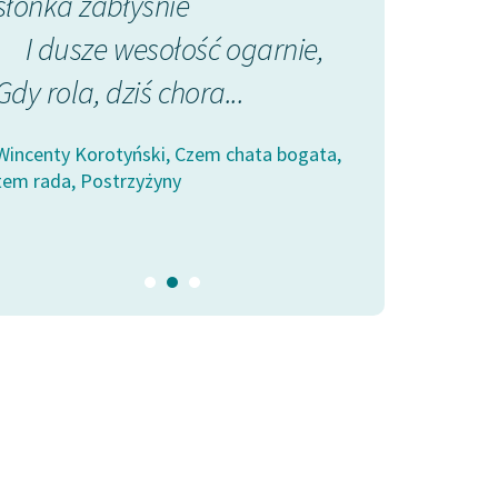
słonka zabłyśnie
dziwni pieśn
I dusze wesołość ogarnie,
Co kiedy 
Gdy rola, dziś chora...
Promienią się
Wincenty Korotyński, Czem chata bogata,
Wincenty Korotyń
tem rada, Postrzyżyny
tem rada, Postrz