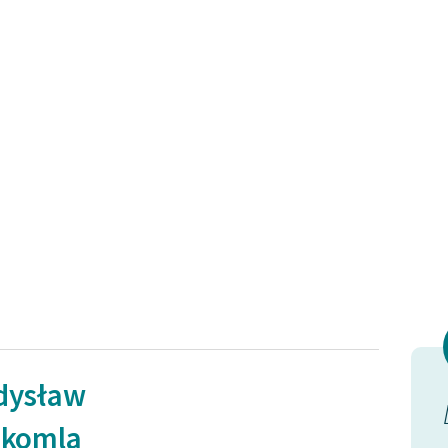
dysław
dyś są
Dla osłody mozołu
okomla