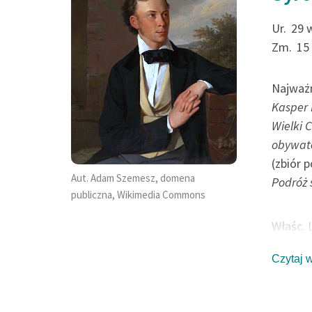
dziwni pieśniarze,
Co kiedy zanucą
Ur.
29 
Zm.
15
Promienią się...
Najważn
Wincenty Korotyński, Cze
Kasper 
tem rada, Postrzyżyny
Wielki 
obywat
(zbiór p
Aut. Adam Szemesz, domena
Podróż 
publiczna, Wikimedia Commons
Właśc.
artysty
Czytaj 
rodzinn
piewcą 
demokra