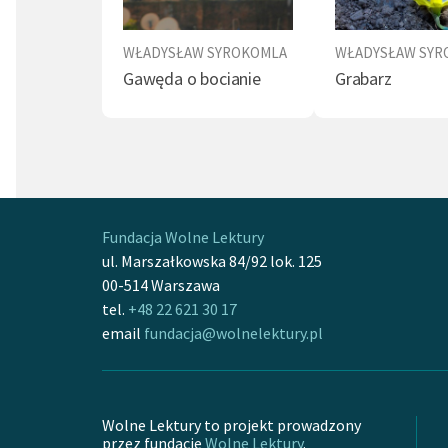
niemiec
jednak 
WŁADYSŁAW SYROKOMLA
WŁADYSŁAW SYR
dla wyr
Gawęda o bocianie
Grabarz
warunka
Cieszył
rodzinn
Krakowi
przyjmo
Fundacja Wolne Lektury
niedług
ul. Marszałkowska 84/92 lok. 125
się pow
00-514 Warszawa
Warszaw
tel.
+48 22 621 30 17
patriot
email
fundacja@wolnelektury.pl
Wileńsk
osadzo
stworzy
Wolne Lektury to projekt prowadzony
zbiorze
przez fundację
Wolne Lektury
.