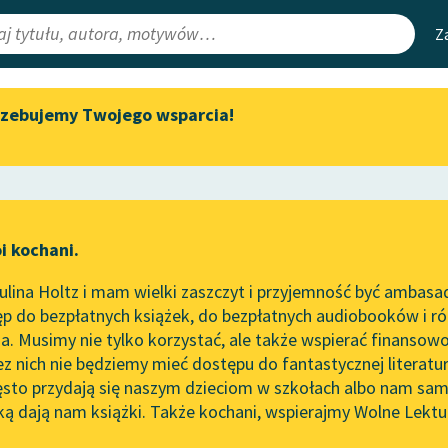
Z
rzebujemy Twojego wsparcia!
Aktualności
Narzędzia
e Lektury
„Prokurator Alicja Horn” do
Mapa Wolnych 
słuchania
irmami
Leśmianator
Byliśmy częścią AI Impact Lab
ewsletter
Przewodnik dla
i kochani.
Zapraszamy na spotkanie
czytających
, tem rada
online z tłumaczkami
lina Holtz i mam wielki zaszczyt i przyjemność być ambasa
literatury skandynawskiej
sław Syrokomla
p do bezpłatnych książek, do bezpłatnych audiobooków i różn
API
Spotkanie z Katarzyną Tunkiel
wko do czytelnika
. Musimy nie tylko korzystać, ale także wspierać finansowo
ce redakcyjne
w Oslo
OAI-PMH
ez nich nie będziemy mieć dostępu do fantastycznej literatu
ęsto przydają się naszym dzieciom w szkołach albo nam sam
102. lata temu zmarł Joseph
Widget Wolnyc
Conrad
ką dają nam książki. Także kochani, wspierajmy Wolne Lektu
oru
Przypisy
Blog