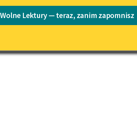
pobierz książkę
Katalog
 Wolne Lektury — teraz, zanim zapomnisz
Katalog w for
Lektury szkolne i klasyka
literatury do słuchania dla
uczennic i uczniów z
niepełnosprawnościami
E-kolekcja lektur szkolnych i
literatury do słuchania dla
uczennic i uczniów z
niepełnosprawnościami
Feministyczne inspiracje.
Popularyzacja skandynawskiej
literatury feministycznej
Ręce pełne poezji
Kolekcje edukacyjne twórców
przechodzących do domeny
publicznej, lektur szkolnych
oraz Starego Testamentu