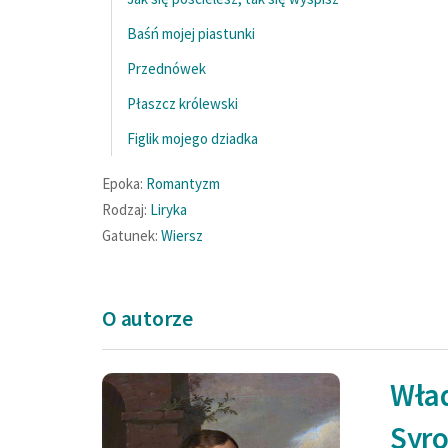
Baśń mojej piastunki
Przednówek
Płaszcz królewski
Figlik mojego dziadka
Epoka:
Romantyzm
Rodzaj:
Liryka
Gatunek:
Wiersz
O autorze
Wła
Wiem o tym, że kę
Syr