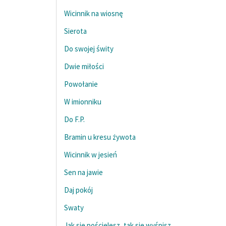
Wicinnik na wiosnę
Sierota
Do swojej świty
Dwie miłości
Powołanie
W imionniku
Do F.P.
Bramin u kresu żywota
Wicinnik w jesień
Sen na jawie
Daj pokój
Swaty
Jak się pościelesz, tak się wyśpisz