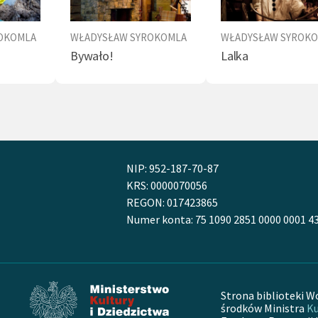
kich (
Króla Olch
Goethego, liryki Heinego), te
przekłady nie są wierne i służyły raczej Syrokomli
OKOMLA
WŁADYSŁAW SYROKOMLA
WŁADYSŁAW SYROK
ażenia cudzym słowem tego, czego sam, w
Bywało!
Lalka
ch rosyjskiej cenzury, nie mógł pisać.
 się popularnością w całym kraju, nie tylko na
ej Litwie i Białorusi, ale również w Warszawie,
e i w Wielkopolsce, gdzie w latach 50.
wano go bardzo uroczyście. Ostatnie lata
iego życia Syrokomli naznaczył cień zbliżającego
NIP: 952-187-70-87
KRS: 0000070056
stania styczniowego. W 1861 r. wracając do Wilna z
REGON: 017423865
y, gdzie brał udział w manifestacjach
Numer konta: 75 1090 2851 0000 0001 4
ycznych (po części jako współpracownik ,,Kuriera
iego"), został aresztowany i uwięziony, a następnie
ny przymusowo w Borejkowszczyźnie. Tam
ł niezwykle dojrzałe liryki zebrane później w
Strona biblioteki W
Poezja ostatniej godziny
(wyd. 1862, obejmują m.in.
środków Ministra
Ku