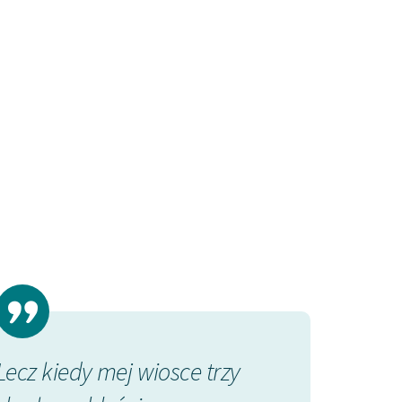
Lecz kiedy mej wiosce trzy
Wiem o tym, 