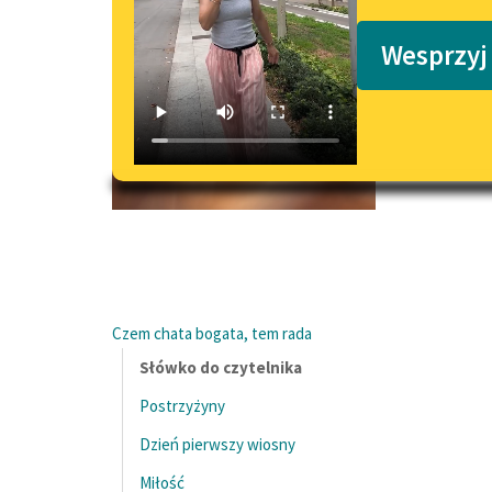
Podkasty o książkach
Wesprzyj
Czem chata bogata, tem rada
Słówko do czytelnika
Postrzyżyny
Dzień pierwszy wiosny
Miłość