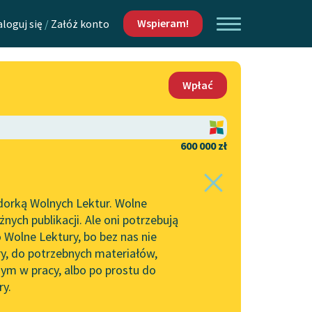
Wspieram!
aloguj się
/
Załóż konto
O nas
Wpłać
Lektur
Kontakt
O projekcie
600 000 zł
 piszących i
Zespół
dorką Wolnych Lektur. Wolne
Zasady wykorzystania
ych publikacji. Ale oni potrzebują
Wolnych Lektur
 Wolne Lektury, bo bez nas nie
Logotypy
ry, do potrzebnych materiałów,
ym w pracy, albo po prostu do
h Lektur
Materiały promocyjne
ry.
Polityka prywatności