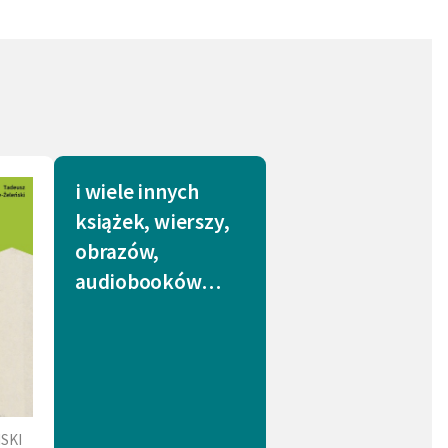
ijanie (2)
Uczciwość (2)
ent (2)
Kobieta "upadła" (1)
(1)
Milczenie (1)
rnia (1)
Tolerancja (1)
i wiele innych
1)
Pijaństwo (1)
książek, wierszy,
obrazów,
l (1)
Śmiech (1)
audiobooków…
1)
Koniec świata (1)
źń (1)
Polak (1)
ć bohaterska (1)
Niewola (1)
a (1)
Wierzenia (1)
SKI