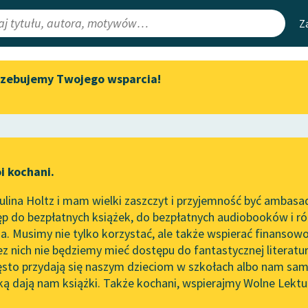
Z
rzebujemy Twojego wsparcia!
Aktualności
Narzędzia
e Lektury
Spotkanie z Katarzyną Tunkiel
Mapa Wolnych 
w Oslo
irmami
Leśmianator
Wolne Lektury na 32.
ewsletter
Przewodnik dla
Pol’and’Rock Festivalu
i kochani.
czytających
„Kochanek Lady Chatterley”
lina Holtz i mam wielki zaszczyt i przyjemność być ambasa
do słuchania na Wolnych
z Korczak
p do bezpłatnych książek, do bezpłatnych audiobooków i różn
Lekturach
API
załki Opałki
. Musimy nie tylko korzystać, ale także wspierać finansowo
ce redakcyjne
Nowy audiobook – „Marzenie
OAI-PMH
ez nich nie będziemy mieć dostępu do fantastycznej literatu
o Oriencie” Sophie Elkan
ęsto przydają się naszym dzieciom w szkołach albo nam sam
Widget Wolnyc
Kolekcja Nadwyraz.com x
ką dają nam książki. Także kochani, wspierajmy Wolne Lektu
oru
Wolne Lektury – idealna na
Przypisy
lato