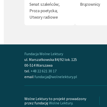
Senat szaleńców;
Brązownicy
Patriota (1)
Społecznik (1)
Konfl
Proza poetycka;
Miłosierdzie (1)
Tłum (1)
Teatr 
Utwory radiowe
Fundacja Wolne Lektury
ul. Marszałkowska 84/92 lok. 125
00-514 Warszawa
tel.
+48 22 621 30 17
email
fundacja@wolnelektury.pl
Wolne Lektury to projekt prowadzony
przez fundację
Wolne Lektury
.