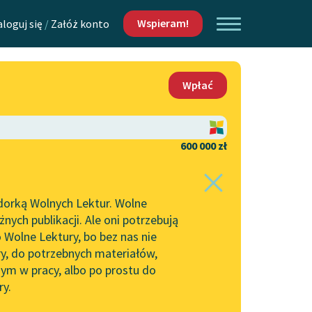
Wspieram!
aloguj się
/
Załóż konto
O nas
Wpłać
Lektur
Kontakt
O projekcie
600 000 zł
 piszących i
Zespół
dorką Wolnych Lektur. Wolne
Zasady wykorzystania
ych publikacji. Ale oni potrzebują
Wolnych Lektur
 Wolne Lektury, bo bez nas nie
Logotypy
ry, do potrzebnych materiałów,
ym w pracy, albo po prostu do
h Lektur
Materiały promocyjne
ry.
Polityka prywatności