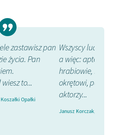
Wszyscy ludzie całego świata,
Widziałem w
a więc: aptekarze, Chińczycy,
adwokatów, 
hrabiowie, majtkowie
nauczycieli,
okrętowi, panny na wydaniu,
— każdy niem
aktorzy...
swój zawód, 
biadał...
Janusz Korczak, Koszałki Opałki
Janusz Korczak, K