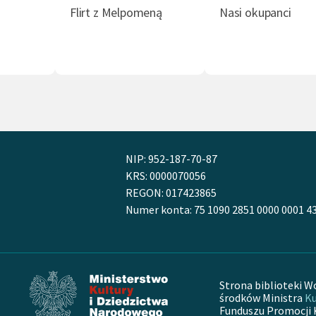
Flirt z Melpomeną
Nasi okupanci
ikt wewnętrzny (1)
Nauczycielka (1)
Obcy (1)
St
(1)
NIP: 952-187-70-87
KRS: 0000070056
REGON: 017423865
Numer konta: 75 1090 2851 0000 0001 4
Strona biblioteki W
środków Ministra
Ku
Funduszu Promocji 