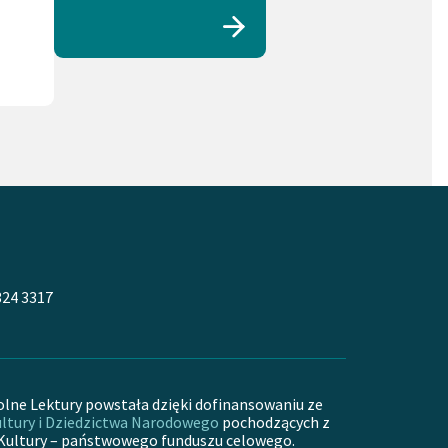
rój (1)
Strach (1)
324 3317
olne Lektury powstała dzięki dofinansowaniu ze
ltury i Dziedzictwa Narodowego
pochodzących z
Kultury – państwowego funduszu celowego.