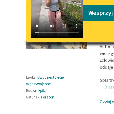
Podkasty o książkach
Wesprzyj
Zbiór f
świat: 
Uderza w
Autor n
wiele g
człowie
oddaje 
Epoka:
Dwudziestolecie
Spis tr
międzywojenne
Błaz
Rodzaj:
Epika
Na w
Gatunek:
Felieton
Pieś
Czytaj 
Okru
Dobr