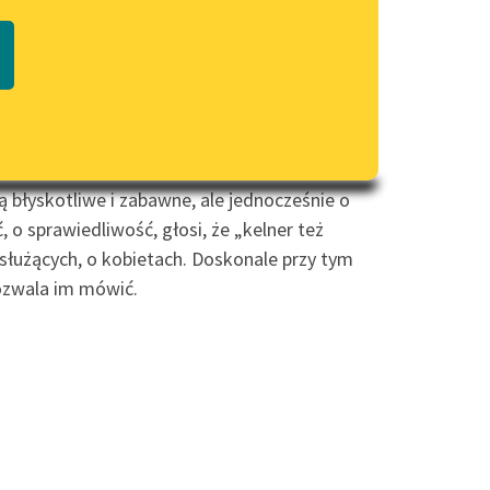
czytaj online
Regulamin biblioteki
macie PDF
Dane fundacji i sprawozdania
ce”, pokazuje bardzo ciekawy i różnorodny
finansowe
iego społeczeństwa Warszawy początku XX w.
Regulamin darowizn
czym borykamy się i dzisiaj.
Informacja o treściach
wrażliwych
ą błyskotliwe i zabawne, ale jednocześnie o
Deklaracja dostępności
o sprawiedliwość, głosi, że „kelner też
o służących, o kobietach. Doskonale przy tym
pozwala im mówić.