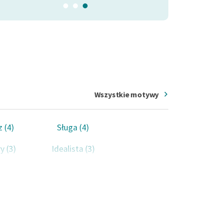
Wszystkie motywy
z (4)
Sługa (4)
y (3)
Idealista (3)
 (3)
Szczęście (3)
iana (3)
Postęp (2)
nałość (2)
Złodziej (2)