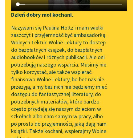
Katalog DAISY
Zgłoś brak utworu
Podkasty o książkach
Dzień dobry moi kochani.
Aktualności
Narzędzia
Nazywam się Paulina Holtz i mam wielki
zaszczyt i przyjemność być ambasadorką
Zapraszamy na spotkanie
Mapa Wolnych Lektur
Wolnych Lektur. Wolne Lektury to dostęp
online z tłumaczkami
pobierz książkę
do bezpłatnych książek, do bezpłatnych
Leśmianator
literatury skandynawskiej
audiobooków i różnych publikacji. Ale oni
potrzebują naszego wsparcia. Musimy nie
Przewodnik dla piszących i
Spotkanie z Katarzyną
tylko korzystać, ale także wspierać
czytających
Tunkiel w Oslo
czytaj online
finansowo Wolne Lektury, bo bez nas nie
przeżyją, a my bez nich nie będziemy mieć
Wolne Lektury na 32.
dostępu do fantastycznej literatury, do
Pol’and’Rock Festivalu
API
Epoka:
Modernizm
potrzebnych materiałów, które bardzo
Rodzaj:
Liryka
„Kochanek Lady
OAI-PMH
często przydają się naszym dzieciom w
Gatunek:
Wiersz
Chatterley” do słuchania
szkołach albo nam samym w pracy, albo
Widget Wolnych Lektur
na Wolnych Lekturach
po prostu do przyjemności, jaką dają nam
książki. Także kochani, wspierajmy Wolne
Przypisy
Nowy audiobook –
O autorze