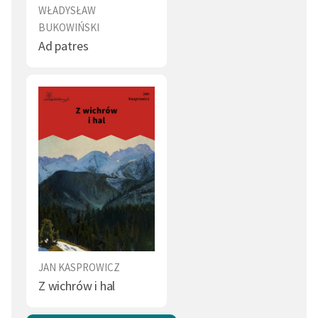
WŁADYSŁAW
BUKOWIŃSKI
Ad patres
JAN KASPROWICZ
Z wichrów i hal