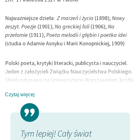
feministycznej
Najważniejsze dzieła:
Z marzeń i życia
(1898);
Nowy
Ręce pełne poezji
zeszyt. Poezje
(1901);
Na greckiej fali
(1906);
Na
Kolekcje edukacyjne
przełomie
(1911);
Poeta melodii i głębin i poetka idei
twórców przechodzących
(studia o Adamie Asnyku i Marii Konopnickiej, 1909)
do domeny publicznej,
lektur szkolnych oraz
Starego Testamentu
Polski poeta, krytyki literacki, publicysta i nauczyciel.
Jeden z założycieli Związku Nauczycielstwa Polskiego.
Odkurzamy bohaterów
Ukończył prawo na Uniwersytecie Warszawskim, krótki
Szkoła Poezji Wolnych
czas pracował w prokuraturze Królestwa
Lektur
Czytaj więcej
Kongresowego. Przez większość życia był
nauczycielem literatury i historii, wykładał w
O nas
warszawskich szkołach średnich i Towarzystwie
Kontakt
Kursów Naukowych (późniejsza Wolna Wszechnica
Polska). Pisał do miesięcznika pedagogicznego "Nowe
Tym lepiej! Cały świat
Kocha
O projekcie
Tory". W 1908 roku założył miesięcznik literacko-