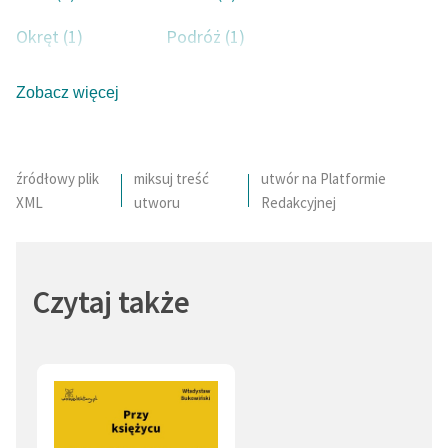
Deklaracja dostępności
Okręt (1)
Podróż (1)
Życie jako wędrówka (1)
Zobacz więcej
źródłowy plik
miksuj treść
utwór na Platformie
XML
utworu
Redakcyjnej
Czytaj także