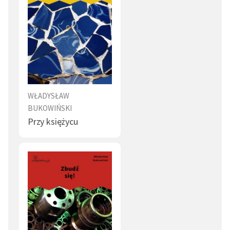
WŁADYSŁAW
BUKOWIŃSKI
Przy księżycu