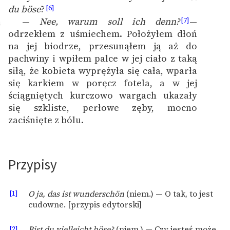
du böse
?
[6]
—
Nee, warum soll ich denn?
—
[7]
4
odrzekłem z uśmiechem. Położyłem dłoń
na jej biodrze, przesunąłem ją aż do
pachwiny i wpiłem palce w jej ciało z taką
siłą, że kobieta wyprężyła się cała, wparła
się karkiem w poręcz fotela, a w jej
ściągniętych kurczowo wargach ukazały
się szkliste, perłowe zęby, mocno
zaciśnięte z bólu.
Przypisy
[1]
O ja, das ist wunderschön
(niem.) — O tak, to jest
cudowne. [przypis edytorski]
[2]
Bist du vielleicht böse?
(niem.) — Czy jesteś może