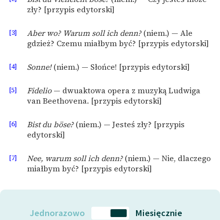
zły? [przypis edytorski]
[3]
Aber wo? Warum soll ich denn?
(niem.) — Ale
gdzież? Czemu miałbym być? [przypis edytorski]
[4]
Sonne!
(niem.) — Słońce! [przypis edytorski]
[5]
Fidelio
— dwuaktowa opera z muzyką Ludwiga
van Beethovena. [przypis edytorski]
[6]
Bist du böse?
(niem.) — Jesteś zły? [przypis
edytorski]
[7]
Nee, warum soll ich denn?
(niem.) — Nie, dlaczego
miałbym być? [przypis edytorski]
Jednorazowo
Miesięcznie