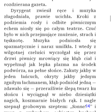
rozdzierana gazeta.
Dyrygent zwiesił ręce i muzyka
złagodniała, prawie ucichła. Kroki z
podziemia rosły i odbite piwnicznym
echem niosły się po całym teatrze. Czuć
było w nich przejmujące znużenie, strach i
tęsknotę. Muzyka podniosła się
spazmatycznie i naraz umilkła. I wtedy z
wilgotnej czeluści wyczołgał się przez
drzwi piwnicy mrowiący się kłąb ciał i
wypełznął jak lepka plazma na środek
podwórza, na pełne słońce. Zakuty jakby w
jeden łańcuch, okryty jakby jednym
zgniłym łachmanem, kłąb podniósł jedną —
zdawało się — przeraźliwie ślepą twarz ku
słońcu i wyciągnął w niebo dziesiątki
nagich, koszmarnie białych rąk. I nagle
szepnął grobowym szeptem: „
Sonne!
” i
[4]