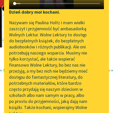
Opera, opera
Katalog DAISY
Zgłoś brak utworu
Podkasty o książkach
Dzień dobry moi kochani.
Aktualności
Narzędzia
Nazywam się Paulina Holtz i mam wielki
zaszczyt i przyjemność być ambasadorką
„Prokurator Alicja Horn”
Mapa Wolnych Lektur
Wolnych Lektur. Wolne Lektury to dostęp
do słuchania
do bezpłatnych książek, do bezpłatnych
Leśmianator
audiobooków i różnych publikacji. Ale oni
Byliśmy częścią AI Impact
potrzebują naszego wsparcia. Musimy nie
Przewodnik dla piszących i
Lab
tylko korzystać, ale także wspierać
czytających
finansowo Wolne Lektury, bo bez nas nie
Zapraszamy na spotkanie
← Independence day
Podróż pulmanem →
przeżyją, a my bez nich nie będziemy mieć
online z tłumaczkami
Tadeusz Borowski
dostępu do fantastycznej literatury, do
literatury skandynawskiej
API
potrzebnych materiałów, które bardzo
Opera, opera
Spotkanie z Katarzyną
OAI-PMH
często przydają się naszym dzieciom w
Tunkiel w Oslo
szkołach albo nam samym w pracy, albo
Widget Wolnych Lektur
po prostu do przyjemności, jaką dają nam
102. lata temu zmarł
książki. Także kochani, wspierajmy Wolne
Przypisy
Joseph Conrad