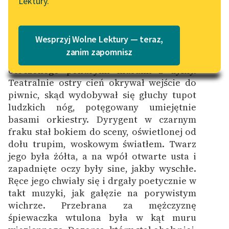
Lektury.
Katalog
Blog
Po krótkiej uwerturze pluszowa
Katalog w formacie PDF
kurtyna znowu uniosła się do góry.
Wesprzyj Wolne Lektury — teraz,
Złotawy blask reflektorów zalewał
Lektury szkolne i klasyka
zanim zapomnisz
kamienie podwórza więziennego,
literatury do słuchania dla
otoczonego ponurymi murami z dykty.
uczennic i uczniów z
Teatralnie ostry cień okrywał wejście do
niepełnosprawnościami
piwnic, skąd wydobywał się głuchy tupot
ludzkich nóg, potęgowany umiejętnie
E-kolekcja lektur
basami orkiestry. Dyrygent w czarnym
szkolnych i literatury do
fraku stał bokiem do sceny, oświetlonej od
słuchania dla uczennic i
dołu trupim, woskowym światłem. Twarz
uczniów z
jego była żółta, a na wpół otwarte usta i
niepełnosprawnościami
zapadnięte oczy były sine, jakby wyschłe.
Feministyczne inspiracje.
Ręce jego chwiały się i drgały poetycznie w
Popularyzacja
takt muzyki, jak gałęzie na porywistym
skandynawskiej literatury
wichrze. Przebrana za mężczyznę
feministycznej
śpiewaczka wtulona była w kąt muru