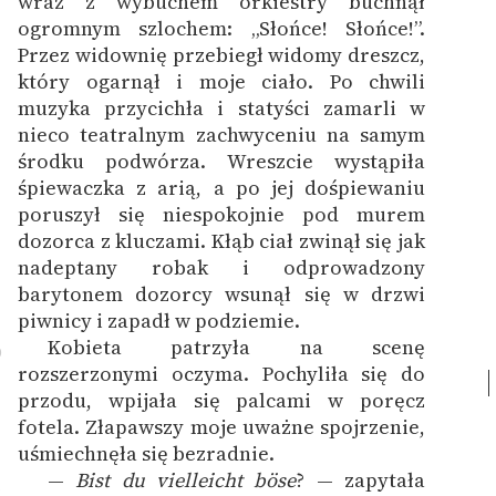
wraz z wybuchem orkiestry buchnął
ogromnym szlochem: „Słońce! Słońce!”.
Przez widownię przebiegł widomy dreszcz,
który ogarnął i moje ciało. Po chwili
muzyka przycichła i statyści zamarli w
nieco teatralnym zachwyceniu na samym
środku podwórza. Wreszcie wystąpiła
śpiewaczka z arią, a po jej dośpiewaniu
poruszył się niespokojnie pod murem
dozorca z kluczami. Kłąb ciał zwinął się jak
nadeptany robak i odprowadzony
barytonem dozorcy wsunął się w drzwi
piwnicy i zapadł w podziemie.
Kobieta patrzyła na scenę
0
rozszerzonymi oczyma. Pochyliła się do
przodu, wpijała się palcami w poręcz
fotela. Złapawszy moje uważne spojrzenie,
uśmiechnęła się bezradnie.
—
Bist du vielleicht böse
? — zapytała
1