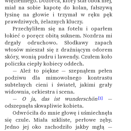
więziennego. Dozorca, który stał obok niej,
Ręce pełne poezji
miał na sobie kapotę do kolan, fałszywą
łysinę na głowie i trzymał w ręku pęk
Kolekcje edukacyjne
prawdziwych, żelaznych kluczy.
twórców przechodzących
Przechyliłem się na fotelu i oparłem
do domeny publicznej,
łokieć o poręcz obitą suknem. Nozdrza mi
lektur szkolnych oraz
drgały odruchowo. Słodkawy zapach
Starego Testamentu
włosów mieszał się z drażniącym odorem
Odkurzamy bohaterów
skóry, wonią pudru i lawendy. Czułem koło
policzka ciepły kobiecy oddech.
Szkoła Poezji Wolnych
— Ależ to piękne — szepnąłem pełen
Lektur
podziwu dla mimowolnego kontrastu
subtelnych cieni i świateł, jakimi grały
O nas
widownia, orkiestra i scena.
—
O ja, das ist wunderschön
—
[1]
Kontakt
odszepnęła skwapliwie kobieta.
O projekcie
Odwróciła do mnie głowę i uśmiechnęła
się czule. Miała szkliste, perłowe zęby.
Zespół
Jedno jej oko zachodziło jakby mgłą —