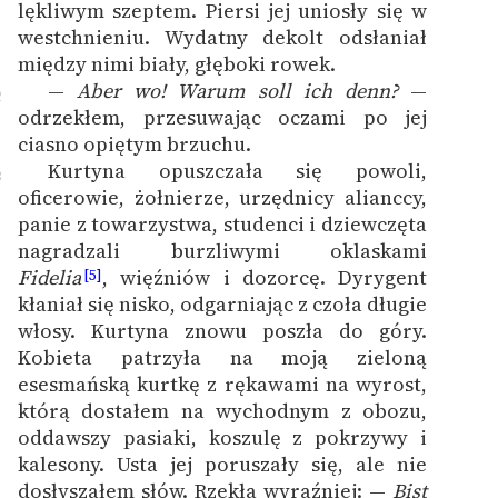
lękliwym szeptem. Piersi jej uniosły się w
westchnieniu. Wydatny dekolt odsłaniał
między nimi biały, głęboki rowek.
—
Aber wo! Warum soll ich denn?
—
2
odrzekłem, przesuwając oczami po jej
ciasno opiętym brzuchu.
Kurtyna opuszczała się powoli,
3
oficerowie, żołnierze, urzędnicy alianccy,
panie z towarzystwa, studenci i dziewczęta
nagradzali burzliwymi oklaskami
Fidelia
, więźniów i dozorcę. Dyrygent
[5]
kłaniał się nisko, odgarniając z czoła długie
włosy. Kurtyna znowu poszła do góry.
Kobieta patrzyła na moją zieloną
esesmańską kurtkę z rękawami na wyrost,
którą dostałem na wychodnym z obozu,
oddawszy pasiaki, koszulę z pokrzywy i
kalesony. Usta jej poruszały się, ale nie
dosłyszałem słów. Rzekła wyraźniej: —
Bist