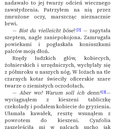
nadawało to jej twarzy odcień wiecznego
zawstydzenia. Patrzyłem na nią przez
Zasady wykorzystania
zmrużone oczy, marszcząc nieznacznie
Wolnych Lektur
brwi.
—
Bist du vielleicht böse
?
— zapytała
[2]
Logotypy
szeptem, nagle zaniepokojona. Zamrugała
Materiały promocyjne
powiekami i pogłaskała koniuszkami
palców moją dłoń.
Polityka prywatności
Rzędy ludzkich głów, kobiecych,
żołnierskich i urzędniczych, wychylały się
Regulamin biblioteki
z półmroku u naszych nóg. W lożach na tle
Dane fundacji i
czarnych kotar świeciły oficerskie szare
sprawozdania finansowe
twarze o ziemistych oczodołach.
—
Aber wo? Warum soll ich denn?
—
[3]
Regulamin darowizn
wyciągnąłem z kieszeni tabliczkę
czekolady i podałem kobiecie do gryzienia.
Informacja o treściach
Ułamała kawałek, resztę wsunąłem z
wrażliwych
powrotem do kieszeni. Cynfolia
Deklaracja dostępności
zaszeleściła mi w palcach sucho jak