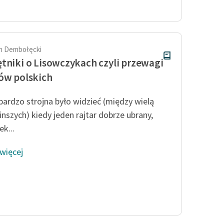
Odkurzamy bohaterów
Szkoła Poezji Wolnych Lektur
h Dembołęcki
tniki o Lisowczykach czyli przewagi
ów polskich
bardzo strojna było widzieć (między wielą
inszych) kiedy jeden rajtar dobrze ubrany,
k...
 więcej