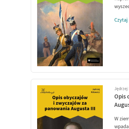
wyszed
Czytaj
Jędrzej
Opis 
Augus
W ziem
wpadal