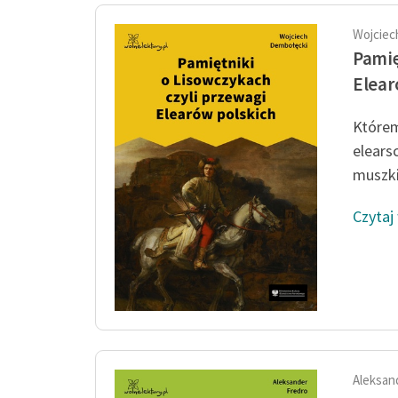
Wojciec
Pamię
Elear
Którem
elearsc
muszki
Czytaj
Aleksan