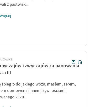
ali z pastwisk...
 więcej
 Kitowicz
obyczajów i zwyczajów za panowania
ta III
ę zbiegło do jakiego woza, masłem, serem,
wem domowem i innemi żywnościami
wanego kilku...