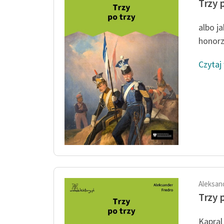
Trzy 
albo j
honorz
Czytaj
Aleksan
Trzy 
Kapral