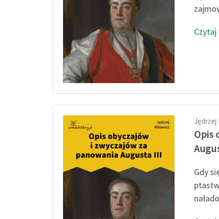
zajmow
Czytaj
Jędrzej
Opis 
Augus
Gdy si
ptast
nałado