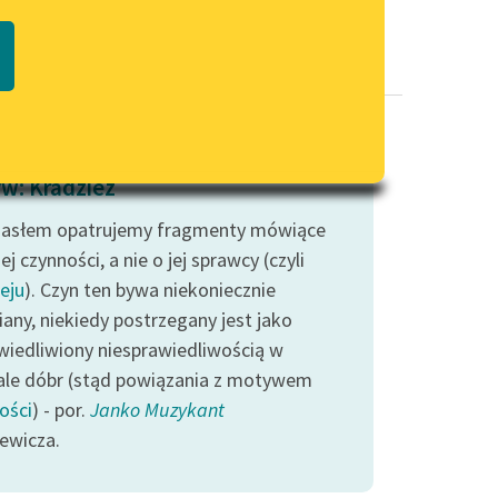
Regulamin biblioteki
macie PDF
Dane fundacji i sprawozdania
finansowe
Regulamin darowizn
Informacja o treściach
w: Kradzież
wrażliwych
asłem opatrujemy fragmenty mówiące
Deklaracja dostępności
j czynności, a nie o jej sprawcy (czyli
eju
). Czyn ten bywa niekoniecznie
iany, niekiedy postrzegany jest jako
wiedliwiony niesprawiedliwością w
ale dóbr (stąd powiązania z motywem
ości
) - por.
Janko Muzykant
iewicza.