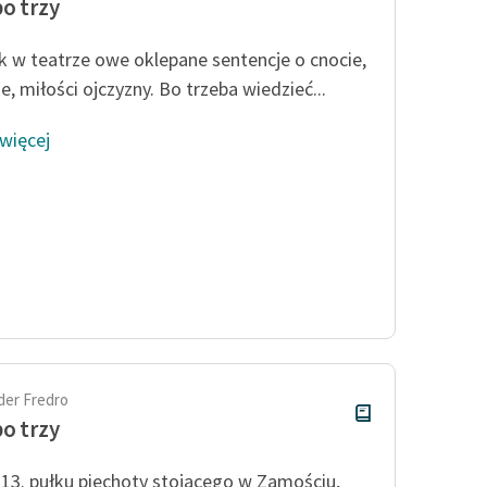
po trzy
ak w teatrze owe oklepane sentencje o cnocie,
e, miłości ojczyzny. Bo trzeba wiedzieć...
 więcej
der Fredro
po trzy
 13. pułku piechoty stojącego w Zamościu,