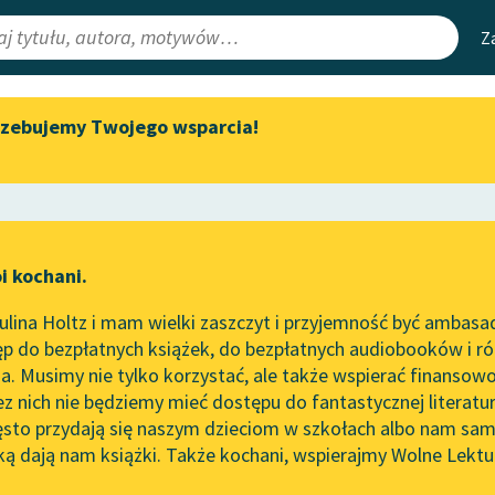
Z
rzebujemy Twojego wsparcia!
Aktualności
Narzędzia
e Lektury
„Prokurator Alicja Horn” do
Mapa Wolnych 
słuchania
irmami
Leśmianator
Byliśmy częścią AI Impact Lab
ewsletter
Przewodnik dla
i kochani.
Zapraszamy na spotkanie
czytających
eż
online z tłumaczkami
lina Holtz i mam wielki zaszczyt i przyjemność być ambasa
literatury skandynawskiej
p do bezpłatnych książek, do bezpłatnych audiobooków i różn
API
Spotkanie z Katarzyną Tunkiel
. Musimy nie tylko korzystać, ale także wspierać finansowo
ce redakcyjne
w Oslo
OAI-PMH
ez nich nie będziemy mieć dostępu do fantastycznej literatu
ęsto przydają się naszym dzieciom w szkołach albo nam sam
102. lata temu zmarł Joseph
Widget Wolnyc
Conrad
ką dają nam książki. Także kochani, wspierajmy Wolne Lektu
oru
Pamiętnik
✖
Przypisy
Blog