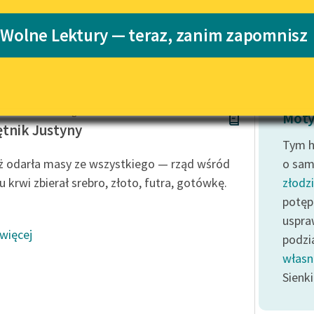
Katalog
 Wolne Lektury — teraz, zanim zapomnisz
Katalog w for
Lektury szkolne i klasyka
literatury do słuchania dla
uczennic i uczniów z
niepełnosprawnościami
Dawidsohn-Draengerowa
E-kolekcja lektur szkolnych i
Moty
literatury do słuchania dla
tnik Justyny
uczennic i uczniów z
Tym h
niepełnosprawnościami
ż odarła masy ze wszystkiego — rząd wśród
o same
Feministyczne inspiracje.
u krwi zbierał srebro, złoto, futra, gotówkę.
złodzi
Popularyzacja skandynawskiej
potęp
literatury feministycznej
uspra
 więcej
Ręce pełne poezji
podzi
własn
Kolekcje edukacyjne twórców
przechodzących do domeny
Sienk
publicznej, lektur szkolnych
oraz Starego Testamentu