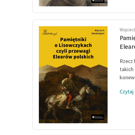
Wojciec
Pamię
Elear
Rzecz 
takich 
konewe
Czytaj