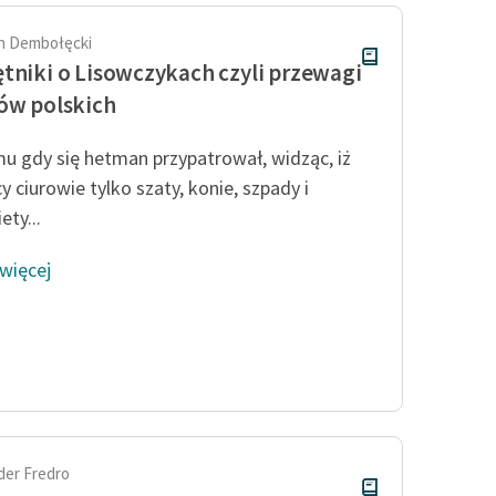
h Dembołęcki
tniki o Lisowczykach czyli przewagi
ów polskich
u gdy się hetman przypatrował, widząc, iż
y ciurowie tylko szaty, konie, szpady i
ety...
 więcej
der Fredro