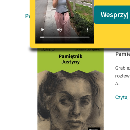
Podkasty o książkach
Wesprzyj
Pamiętnik
Gusta 
Pamię
Grabie
rozlew
A...
Czytaj