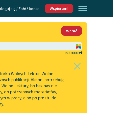
Wspieram!
aloguj się
/
Załóż konto
O nas
Wpłać
Lektur
Kontakt
O projekcie
600 000 zł
 piszących i
Zespół
dorką Wolnych Lektur. Wolne
Zasady wykorzystania
ych publikacji. Ale oni potrzebują
Wolnych Lektur
 Wolne Lektury, bo bez nas nie
Logotypy
ry, do potrzebnych materiałów,
ym w pracy, albo po prostu do
h Lektur
Materiały promocyjne
ry.
Polityka prywatności