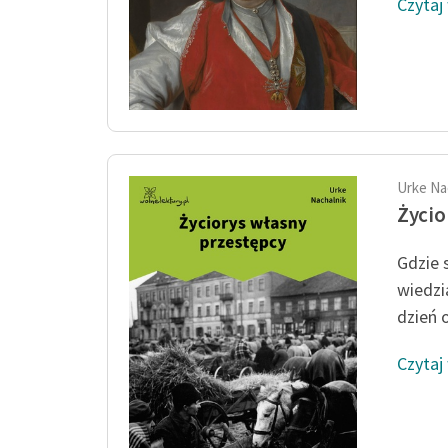
Czytaj
Urke Na
Życio
Gdzie 
wiedzi
dzień o
Czytaj