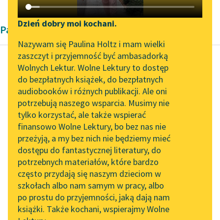
Katalog DAISY
Zgłoś brak utworu
Podkasty o książkach
Dzień dobry moi kochani.
Pamiętnik
Aktualności
Narzędzia
Nazywam się Paulina Holtz i mam wielki
zaszczyt i przyjemność być ambasadorką
Zapraszamy na spotkanie
Mapa Wolnych Lektur
Wolnych Lektur. Wolne Lektury to dostęp
online z tłumaczkami
do bezpłatnych książek, do bezpłatnych
Aleksander Fredro
Leśmianator
literatury skandynawskiej
audiobooków i różnych publikacji. Ale oni
Trzy po trzy
potrzebują naszego wsparcia. Musimy nie
Przewodnik dla piszących i
Spotkanie z Katarzyną
tylko korzystać, ale także wspierać
czytających
Więcej koni ginie w
Tunkiel w Oslo
finansowo Wolne Lektury, bo bez nas nie
czasie wojny z powodu
przeżyją, a my bez nich nie będziemy mieć
Wolne Lektury na 32.
okulbaczenia i okucia
dostępu do fantastycznej literatury, do
Pol’and’Rock Festivalu
API
niż od kuli. Jak...
potrzebnych materiałów, które bardzo
„Kochanek Lady
OAI-PMH
często przydają się naszym dzieciom w
Czytaj więcej
Chatterley” do słuchania
szkołach albo nam samym w pracy, albo
Widget Wolnych Lektur
na Wolnych Lekturach
po prostu do przyjemności, jaką dają nam
książki. Także kochani, wspierajmy Wolne
Przypisy
Nowy audiobook –