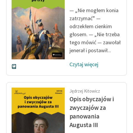
feministycznej
— „Nie mogłem konia
Ręce pełne poezji
zatrzymać” —
odrzekłem cienkim
Kolekcje edukacyjne
głosem. — „Nie trzeba
twórców przechodzących
tego mówić — zawołał
do domeny publicznej,
jenerał i postawił...
lektur szkolnych oraz
Starego Testamentu
Czytaj więcej
Odkurzamy bohaterów
Szkoła Poezji Wolnych
Lektur
Jędrzej Kitowicz
Opis obyczajów i
O nas
zwyczajów za
Kontakt
panowania
Augusta III
O projekcie