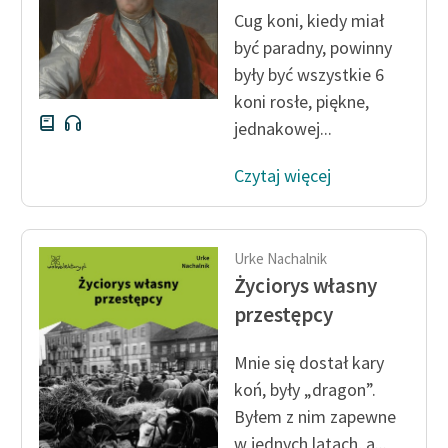
Zespół
Cug koni, kiedy miał
być paradny, powinny
były być wszystkie 6
Zasady wykorzystania
koni rosłe, piękne,
Wolnych Lektur
jednakowej...
Logotypy
Czytaj więcej
Materiały promocyjne
Polityka prywatności
Urke Nachalnik
Regulamin biblioteki
Życiorys własny
przestępcy
Dane fundacji i
sprawozdania finansowe
Mnie się dostał kary
Regulamin darowizn
koń, były „dragon”.
Byłem z nim zapewne
Informacja o treściach
wrażliwych
w jednych latach, a...