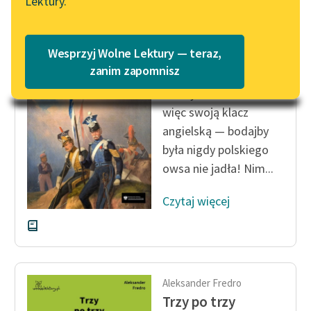
Lektury.
„Marzenie o Oriencie”
Katalog
Sophie Elkan
Katalog w formacie PDF
Aleksander Fredro
Blog
Wesprzyj Wolne Lektury — teraz,
Trzy po trzy
zanim zapomnisz
Maksymilian dał mi
Lektury szkolne i klasyka
więc swoją klacz
literatury do słuchania dla
angielską — bodajby
uczennic i uczniów z
była nigdy polskiego
niepełnosprawnościami
owsa nie jadła! Nim...
E-kolekcja lektur
szkolnych i literatury do
Czytaj więcej
słuchania dla uczennic i
uczniów z
niepełnosprawnościami
Feministyczne inspiracje.
Aleksander Fredro
Popularyzacja
Trzy po trzy
skandynawskiej literatury