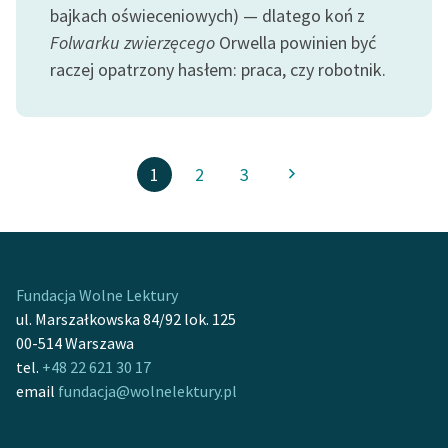
bajkach oświeceniowych) — dlatego koń z
Folwarku zwierzęcego
Orwella powinien być
raczej opatrzony hasłem: praca, czy robotnik.
1
2
3
Fundacja Wolne Lektury
ul. Marszałkowska 84/92 lok. 125
00-514 Warszawa
tel.
+48 22 621 30 17
email
fundacja@wolnelektury.pl