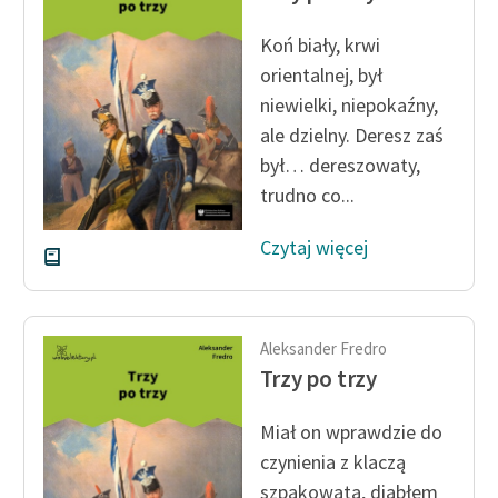
Deklaracja dostępności
Koń biały, krwi
orientalnej, był
niewielki, niepokaźny,
ale dzielny. Deresz zaś
był… dereszowaty,
trudno co...
Czytaj więcej
Aleksander Fredro
Trzy po trzy
Miał on wprawdzie do
czynienia z klaczą
szpakowatą, diabłem