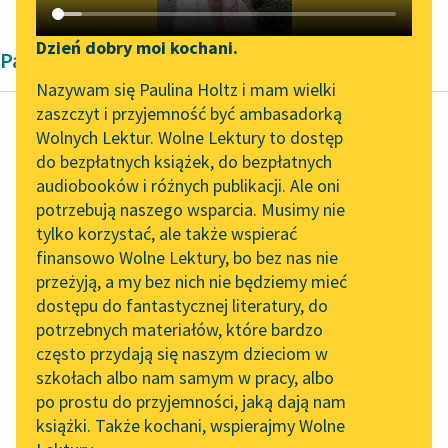
Katalog DAISY
Zgłoś brak utworu
Podkasty o książkach
Dzień dobry moi kochani.
Pamiętnik
Aktualności
Narzędzia
Nazywam się Paulina Holtz i mam wielki
zaszczyt i przyjemność być ambasadorką
Zapraszamy na spotkanie
Mapa Wolnych Lektur
Wolnych Lektur. Wolne Lektury to dostęp
online z tłumaczkami
do bezpłatnych książek, do bezpłatnych
Autorka nieznana
Leśmianator
literatury skandynawskiej
audiobooków i różnych publikacji. Ale oni
Z pamiętników
potrzebują naszego wsparcia. Musimy nie
Przewodnik dla piszących i
chłopskich.
Spotkanie z Katarzyną
tylko korzystać, ale także wspierać
czytających
Tunkiel w Oslo
Pamiętnik nr 3
finansowo Wolne Lektury, bo bez nas nie
przeżyją, a my bez nich nie będziemy mieć
Wolne Lektury na 32.
Gdy pewnego razu
dostępu do fantastycznej literatury, do
Pol’and’Rock Festivalu
API
obozowali Niemcy
potrzebnych materiałów, które bardzo
„Kochanek Lady
niedaleko nas przy
OAI-PMH
często przydają się naszym dzieciom w
Chatterley” do słuchania
szosie, przyszli i zabrali
szkołach albo nam samym w pracy, albo
Widget Wolnych Lektur
na Wolnych Lekturach
po prostu do przyjemności, jaką dają nam
ostatniego konia.
książki. Także kochani, wspierajmy Wolne
Przypisy
Wpadłam...
Nowy audiobook –