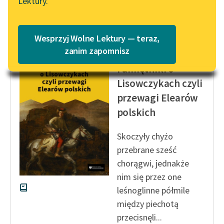
Lektury.
„Marzenie o Oriencie”
Katalog
Czytaj więcej
Sophie Elkan
Katalog w formacie PDF
Blog
Wesprzyj Wolne Lektury — teraz,
zanim zapomnisz
Wojciech Dembołęcki
Pamiętniki o
Lektury szkolne i klasyka
Lisowczykach czyli
literatury do słuchania dla
przewagi Elearów
uczennic i uczniów z
niepełnosprawnościami
polskich
E-kolekcja lektur
Skoczyły chyżo
szkolnych i literatury do
przebrane sześć
słuchania dla uczennic i
chorągwi, jednakże
uczniów z
nim się przez one
niepełnosprawnościami
leśnoglinne półmile
Feministyczne inspiracje.
między piechotą
Popularyzacja
przecisnęli...
skandynawskiej literatury