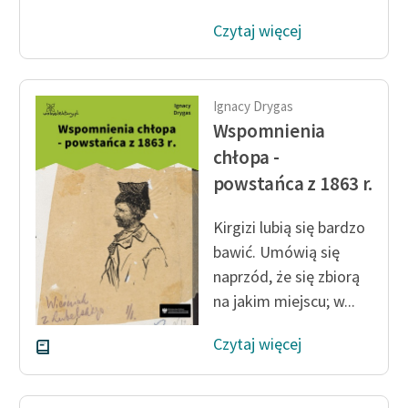
feministycznej
Czytaj więcej
Ręce pełne poezji
Kolekcje edukacyjne
Ignacy Drygas
twórców przechodzących
Wspomnienia
do domeny publicznej,
chłopa -
lektur szkolnych oraz
Starego Testamentu
powstańca z 1863 r.
Odkurzamy bohaterów
Kirgizi lubią się bardzo
Szkoła Poezji Wolnych
bawić. Umówią się
Lektur
naprzód, że się zbiorą
na jakim miejscu; w...
O nas
Czytaj więcej
Kontakt
O projekcie