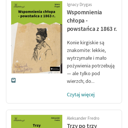
Zespół
Ignacy Drygas
Wspomnienia
chłopa -
Zasady wykorzystania
powstańca z 1863 r.
Wolnych Lektur
Konie kirgiskie są
Logotypy
znakomite: lekkie,
Materiały promocyjne
wytrzymałe i mało
pożywienia potrzebują
Polityka prywatności
— ale tylko pod
Regulamin biblioteki
wierzch; do...
Dane fundacji i
Czytaj więcej
sprawozdania finansowe
Regulamin darowizn
Aleksander Fredro
Informacja o treściach
Trzy po trzy
wrażliwych