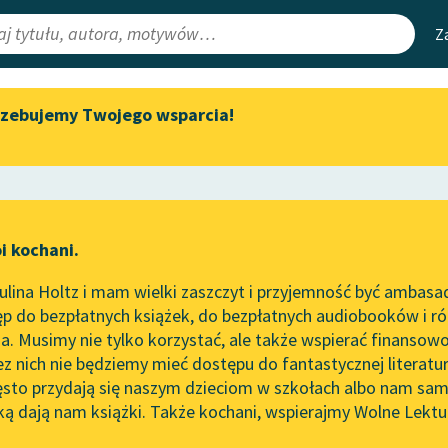
Z
rzebujemy Twojego wsparcia!
Aktualności
Narzędzia
e Lektury
„Prokurator Alicja Horn” do
Mapa Wolnych 
słuchania
irmami
Leśmianator
Byliśmy częścią AI Impact Lab
ewsletter
Przewodnik dla
i kochani.
Zapraszamy na spotkanie
czytających
nica
online z tłumaczkami
lina Holtz i mam wielki zaszczyt i przyjemność być ambasa
literatury skandynawskiej
p do bezpłatnych książek, do bezpłatnych audiobooków i różn
API
Spotkanie z Katarzyną Tunkiel
. Musimy nie tylko korzystać, ale także wspierać finansowo
ce redakcyjne
w Oslo
OAI-PMH
ez nich nie będziemy mieć dostępu do fantastycznej literatu
ęsto przydają się naszym dzieciom w szkołach albo nam sam
102. lata temu zmarł Joseph
Widget Wolnyc
Conrad
ką dają nam książki. Także kochani, wspierajmy Wolne Lektu
oru
Pamiętnik
✖
Przypisy
Blog