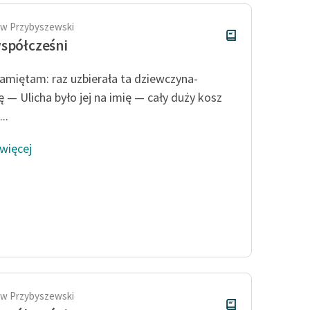
aw Przybyszewski
spółcześni
amiętam: raz uzbierała ta dziewczyna-
ę — Ulicha było jej na imię — cały duży kosz
..
 więcej
aw Przybyszewski