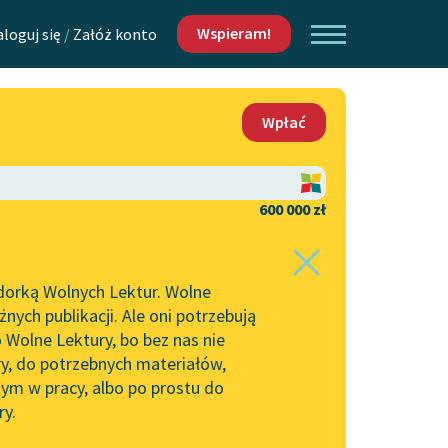
Wspieram!
aloguj się
/
Załóż konto
O nas
Wpłać
Lektur
Kontakt
O projekcie
600 000 zł
 piszących i
Zespół
dorką Wolnych Lektur. Wolne
Zasady wykorzystania
ych publikacji. Ale oni potrzebują
Wolnych Lektur
 Wolne Lektury, bo bez nas nie
Logotypy
ry, do potrzebnych materiałów,
ym w pracy, albo po prostu do
h Lektur
Materiały promocyjne
ry.
Polityka prywatności