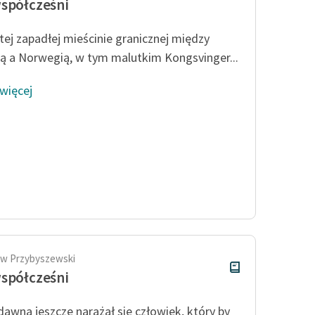
spółcześni
 tej zapadłej mieścinie granicznej między
ą a Norwegią, w tym malutkim Kongsvinger...
 więcej
aw Przybyszewski
spółcześni
dawna jeszcze narażał się człowiek, który by