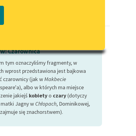
Regulamin biblioteki
macie PDF
Dane fundacji i sprawozdania
finansowe
Regulamin darowizn
Informacja o treściach
w: Czarownica
wrażliwych
m tym oznaczyliśmy fragmenty, w
Deklaracja dostępności
ch wprost przedstawiona jest bajkowa
ć czarownicy (jak w
Makbecie
speare'a), albo w których ma miejsce
zenie jakiejś
kobiety
o
czary
(dotyczy
. matki Jagny w
Chłopach
, Dominikowej,
 zajmuje się znachorstwem).