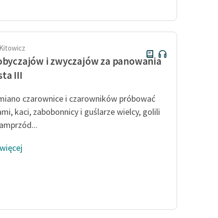
Odkurzamy bohaterów
Szkoła Poezji Wolnych Lektur
 Kitowicz
obyczajów i zwyczajów za panowania
ta III
miano czarownice i czarowników próbować
mi, kaci, zabobonnicy i guślarze wielcy, golili
amprzód...
 więcej