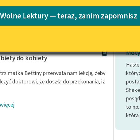
Katalog
 Wolne Lektury — teraz, zanim zapomnisz
Katalog w for
Lektury szkolne i klasyka
literatury do słuchania dla
uczennic i uczniów z
niepełnosprawnościami
 Casanova
E-kolekcja lektur szkolnych i
Moty
literatury do słuchania dla
biety do kobiety
uczennic i uczniów z
Hasłe
niepełnosprawnościami
trz matka Bettiny przerwała nam lekcję, żeby
który
Feministyczne inspiracje.
czyć doktorowi, że doszła do przekonania, iż
posta
Popularyzacja skandynawskiej
Shake
literatury feministycznej
posąd
 więcej
Ręce pełne poezji
to np
która
Kolekcje edukacyjne twórców
przechodzących do domeny
publicznej, lektur szkolnych
oraz Starego Testamentu