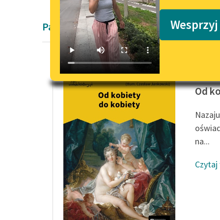
Podkasty o książkach
Wesprzyj
Pamiętnik
Giacomo
Od ko
Nazaju
oświad
na...
Czytaj