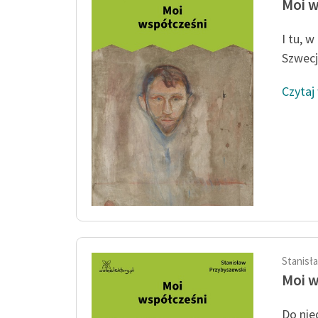
Moi w
I tu, w
Szwecj
Czytaj
Stanisł
Moi w
Do nie