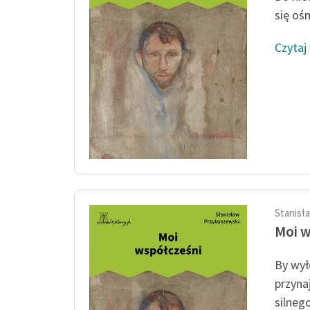
się ośm
Czytaj
Stanisł
Moi w
By wył
przyna
silnego