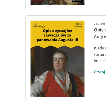
Jędrzej
Opis 
Augus
Kiedy 
tortura
im nas
Czytaj