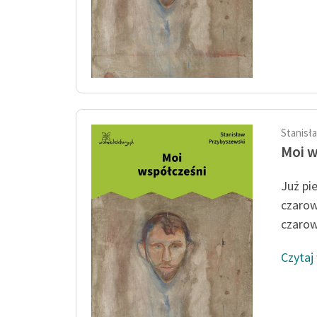
Stanisł
Moi w
Już pi
czarow
czarown
Czytaj