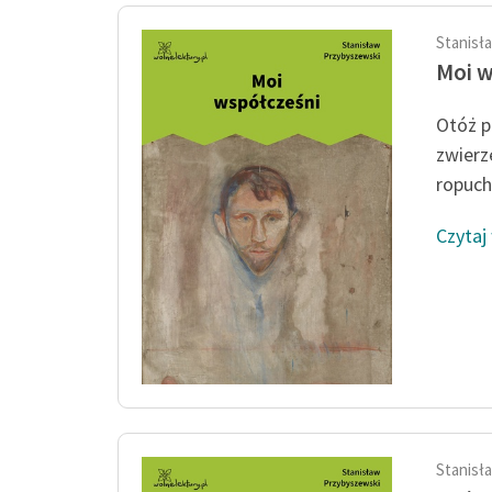
Stanisł
Moi w
Otóż p
zwierz
ropuch.
Czytaj
Stanisł