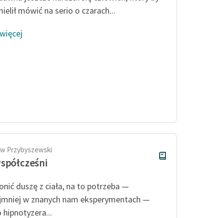
ielił mówić na serio o czarach...
 więcej
aw Przybyszewski
spółcześni
onić duszę z ciała, na to potrzeba —
jmniej w znanych nam eksperymentach —
 hipnotyzera...