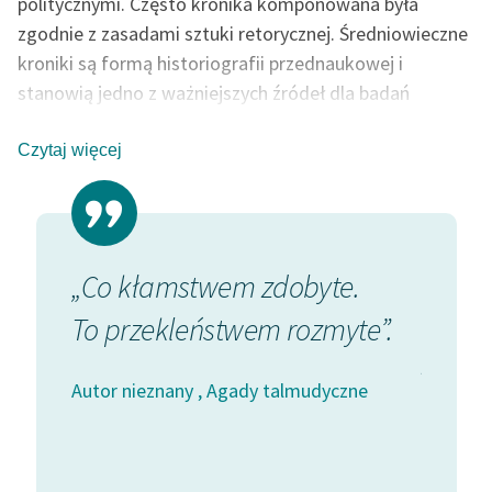
politycznymi. Często kronika komponowana była
zgodnie z zasadami sztuki retorycznej. Średniowieczne
Zasady wykorzystania
kroniki są formą historiografii przednaukowej i
Wolnych Lektur
stanowią jedno z ważniejszych źródeł dla badań
Logotypy
historycznych.
Czytaj więcej
autorka: Ilona Kalamon
Materiały promocyjne
Polityka prywatności
Regulamin biblioteki
s w
„Co kłamstwem zdobyte.
Dane fundacji i
Kto r
sprawozdania finansowe
ego
To przekleństwem rozmyte”.
zgrz
Regulamin darowizn
go
Autor nieznany , Agady talmudyczne
Informacja o treściach
Autor ni
wrażliwych
ne
Deklaracja dostępności