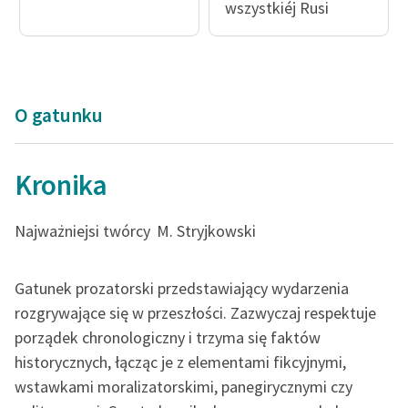
wszystkiéj Rusi
Ręce pełne poezji
Kolekcje edukacyjne
twórców przechodzących
do domeny publicznej,
lektur szkolnych oraz
O gatunku
Starego Testamentu
Odkurzamy bohaterów
Kronika
Szkoła Poezji Wolnych
Lektur
Najważniejsi twórcy
M. Stryjkowski
O nas
Gatunek prozatorski przedstawiający wydarzenia
Kontakt
rozgrywające się w przeszłości. Zazwyczaj respektuje
porządek chronologiczny i trzyma się faktów
O projekcie
historycznych, łącząc je z elementami fikcyjnymi,
Zespół
wstawkami moralizatorskimi, panegirycznymi czy