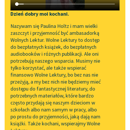
Katalog DAISY
Sortuj:
Zgłoś brak utworu
Podkasty o książkach
Dzień dobry moi kochani.
Aktualności
kroniki
Narzędzia
Nazywam się Paulina Holtz i mam wielki
zaszczyt i przyjemność być ambasadorką
„Prokurator Alicja Horn”
Mapa Wolnych Lektur
Wolnych Lektur. Wolne Lektury to dostęp
do słuchania
do bezpłatnych książek, do bezpłatnych
Leśmianator
audiobooków i różnych publikacji. Ale oni
Byliśmy częścią AI Impact
potrzebują naszego wsparcia. Musimy nie
Przewodnik dla piszących i
Lab
tylko korzystać, ale także wspierać
czytających
finansowo Wolne Lektury, bo bez nas nie
Zapraszamy na spotkanie
przeżyją, a my bez nich nie będziemy mieć
online z tłumaczkami
dostępu do fantastycznej literatury, do
literatury skandynawskiej
API
potrzebnych materiałów, które bardzo
Spotkanie z Katarzyną
OAI-PMH
często przydają się naszym dzieciom w
Tunkiel w Oslo
szkołach albo nam samym w pracy, albo
Widget Wolnych Lektur
po prostu do przyjemności, jaką dają nam
102. lata temu zmarł
książki. Także kochani, wspierajmy Wolne
Przypisy
Joseph Conrad