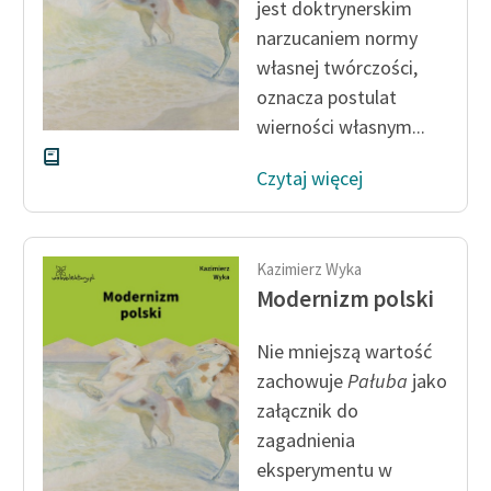
jest doktrynerskim
narzucaniem normy
Zasady wykorzystania
własnej twórczości,
Wolnych Lektur
oznacza postulat
Logotypy
wierności własnym...
Materiały promocyjne
Czytaj więcej
Polityka prywatności
Regulamin biblioteki
Kazimierz Wyka
Dane fundacji i
Modernizm polski
sprawozdania finansowe
Nie mniejszą wartość
Regulamin darowizn
zachowuje
Pałuba
jako
Informacja o treściach
załącznik do
wrażliwych
zagadnienia
eksperymentu w
Deklaracja dostępności