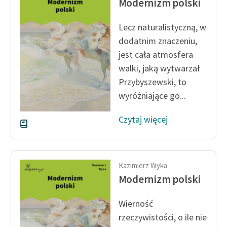
Modernizm polski
Ręce pełne poezji
Kolekcje edukacyjne
Lecz naturalistyczną, w
twórców przechodzących
dodatnim znaczeniu,
do domeny publicznej,
jest cała atmosfera
lektur szkolnych oraz
walki, jaką wytwarzał
Starego Testamentu
Przybyszewski, to
Odkurzamy bohaterów
wyróżniające go...
Szkoła Poezji Wolnych
Czytaj więcej
Lektur
O nas
Kazimierz Wyka
Kontakt
Modernizm polski
O projekcie
Wierność
Zespół
rzeczywistości, o ile nie