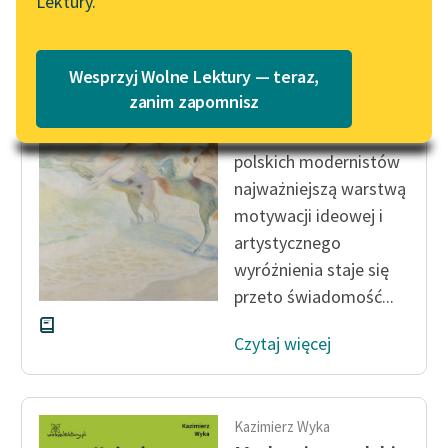
Lektury.
Katalog
Blog
Katalog w formacie PDF
Kazimierz Wyka
Wesprzyj Wolne Lektury — teraz,
Modernizm polski
Lektury szkolne i klasyka
zanim zapomnisz
literatury do słuchania dla
W świadomości
uczennic i uczniów z
polskich modernistów
niepełnosprawnościami
najważniejszą warstwą
E-kolekcja lektur
motywacji ideowej i
szkolnych i literatury do
artystycznego
słuchania dla uczennic i
wyróżnienia staje się
uczniów z
przeto świadomość...
niepełnosprawnościami
Czytaj więcej
Feministyczne inspiracje.
Popularyzacja
skandynawskiej literatury
feministycznej
Kazimierz Wyka