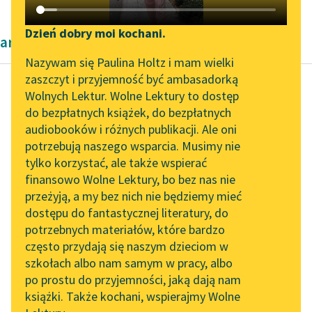
Katalog DAISY
Zgłoś brak utworu
Podkasty o książkach
Dzień dobry moi kochani.
artykuły naukowe Kazimierza Wyki
Aktualności
Narzędzia
Nazywam się Paulina Holtz i mam wielki
zaszczyt i przyjemność być ambasadorką
„Prokurator Alicja Horn”
Mapa Wolnych Lektur
Wolnych Lektur. Wolne Lektury to dostęp
do słuchania
do bezpłatnych książek, do bezpłatnych
Kazimierz Wyka
Leśmianator
audiobooków i różnych publikacji. Ale oni
Modernizm polski
Byliśmy częścią AI Impact
potrzebują naszego wsparcia. Musimy nie
Przewodnik dla piszących i
Lab
tylko korzystać, ale także wspierać
czytających
Czyli dziedzictwo
finansowo Wolne Lektury, bo bez nas nie
Zapraszamy na spotkanie
wychowawcze
przeżyją, a my bez nich nie będziemy mieć
online z tłumaczkami
rozpatrzone być musi
dostępu do fantastycznej literatury, do
literatury skandynawskiej
API
w sposób bardziej
potrzebnych materiałów, które bardzo
skomplikowany i przez
Spotkanie z Katarzyną
OAI-PMH
często przydają się naszym dzieciom w
to właśnie, jak...
Tunkiel w Oslo
szkołach albo nam samym w pracy, albo
Widget Wolnych Lektur
po prostu do przyjemności, jaką dają nam
102. lata temu zmarł
Czytaj więcej
książki. Także kochani, wspierajmy Wolne
Przypisy
Joseph Conrad