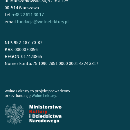
ul. Marszałkowska 84/92 lok. 125
00-514 Warszawa
tel.
+48 22 621 30 17
email
fundacja@wolnelektury.pl
NIP: 952-187-70-87
KRS: 0000070056
REGON: 017423865
Numer konta: 75 1090 2851 0000 0001 4324 3317
Wolne Lektury to projekt prowadzony
przez fundację
Wolne Lektury
.