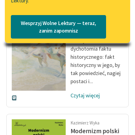
Lektury.
Katalog
Blog
Katalog w formacie PDF
Kazimierz Wyka
Wesprzyj Wolne Lektury — teraz,
Modernizm polski
Lektury szkolne i klasyka
zanim zapomnisz
literatury do słuchania dla
Istnieje zatem
uczennic i uczniów z
dychotomia faktu
niepełnosprawnościami
historycznego: fakt
E-kolekcja lektur
historyczny w jego, by
szkolnych i literatury do
tak powiedzieć, nagiej
słuchania dla uczennic i
postaci i...
uczniów z
niepełnosprawnościami
Czytaj więcej
Feministyczne inspiracje.
Popularyzacja
skandynawskiej literatury
Kazimierz Wyka
feministycznej
Modernizm polski