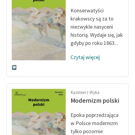
Ręce pełne poezji
Konserwatyści
Kolekcje edukacyjne
krakowscy są za to
twórców przechodzących
niezwykle nasyceni
do domeny publicznej,
historią. Wydaje się, jak
lektur szkolnych oraz
gdyby po roku 1863...
Starego Testamentu
Odkurzamy bohaterów
Czytaj więcej
Szkoła Poezji Wolnych
Lektur
O nas
Kazimierz Wyka
Modernizm polski
Kontakt
O projekcie
Epoka poprzedzająca
w Polsce modernizm
Zespół
tylko pozornie