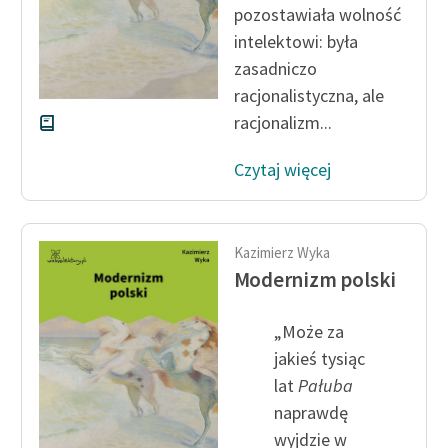
pozostawiała wolność
intelektowi: była
Zasady wykorzystania
Wolnych Lektur
zasadniczo
racjonalistyczna, ale
Logotypy
racjonalizm...
Materiały promocyjne
Czytaj więcej
Polityka prywatności
Regulamin biblioteki
Kazimierz Wyka
Dane fundacji i
Modernizm polski
sprawozdania finansowe
Regulamin darowizn
„Może za
jakieś tysiąc
Informacja o treściach
lat
Pałuba
wrażliwych
naprawdę
Deklaracja dostępności
wyjdzie w