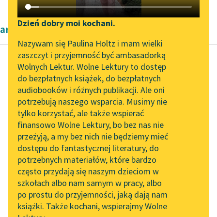
Katalog DAISY
Zgłoś brak utworu
Podkasty o książkach
Dzień dobry moi kochani.
artykuły naukowe okresu współczesności
Aktualności
Narzędzia
Nazywam się Paulina Holtz i mam wielki
zaszczyt i przyjemność być ambasadorką
„Prokurator Alicja Horn”
Mapa Wolnych Lektur
Wolnych Lektur. Wolne Lektury to dostęp
do słuchania
do bezpłatnych książek, do bezpłatnych
Kazimierz Wyka
Leśmianator
audiobooków i różnych publikacji. Ale oni
Modernizm polski
Byliśmy częścią AI Impact
potrzebują naszego wsparcia. Musimy nie
Przewodnik dla piszących i
Lab
tylko korzystać, ale także wspierać
czytających
Epoka poprzedzająca
finansowo Wolne Lektury, bo bez nas nie
Zapraszamy na spotkanie
w Polsce modernizm
przeżyją, a my bez nich nie będziemy mieć
online z tłumaczkami
tylko pozornie
dostępu do fantastycznej literatury, do
literatury skandynawskiej
API
pozostawiała wolność
potrzebnych materiałów, które bardzo
intelektowi: była
Spotkanie z Katarzyną
OAI-PMH
często przydają się naszym dzieciom w
zasadniczo
Tunkiel w Oslo
szkołach albo nam samym w pracy, albo
Widget Wolnych Lektur
racjonalistyczna, ale
po prostu do przyjemności, jaką dają nam
102. lata temu zmarł
racjonalizm...
książki. Także kochani, wspierajmy Wolne
Przypisy
Joseph Conrad