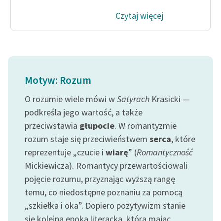
Ręce pełne poezji
Czytaj więcej
Kolekcje edukacyjne
twórców przechodzących
do domeny publicznej,
lektur szkolnych oraz
Starego Testamentu
Motyw: Rozum
Odkurzamy bohaterów
O rozumie wiele mówi w
Satyrach
Krasicki —
podkreśla jego wartość, a także
Szkoła Poezji Wolnych
Lektur
przeciwstawia
głupocie
. W romantyzmie
rozum staje się przeciwieństwem
serca
, które
O nas
reprezentuje „czucie i
wiarę
” (
Romantyczność
Mickiewicza). Romantycy przewartościowali
Kontakt
pojęcie rozumu, przyznając wyższą rangę
O projekcie
temu, co niedostępne poznaniu za pomocą
„szkiełka i oka”. Dopiero pozytywizm stanie
Zespół
się kolejną epoką literacką, która mając