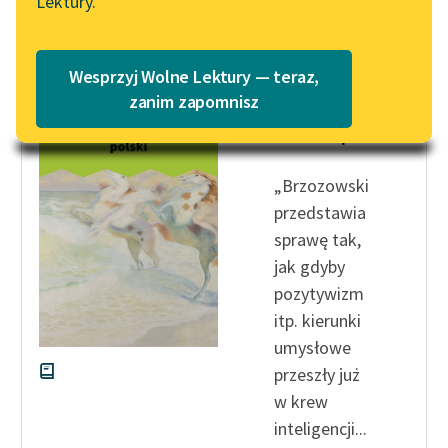
Lektury.
Katalog
Czytaj więcej
Blog
Katalog w formacie PDF
Wesprzyj Wolne Lektury — teraz,
Lektury szkolne i klasyka
zanim zapomnisz
Kazimierz Wyka
literatury do słuchania dla
Modernizm polski
uczennic i uczniów z
niepełnosprawnościami
„Brzozowski
E-kolekcja lektur
przedstawia
szkolnych i literatury do
sprawę tak,
słuchania dla uczennic i
jak gdyby
uczniów z
pozytywizm
niepełnosprawnościami
itp. kierunki
umysłowe
Feministyczne inspiracje.
Popularyzacja
przeszły już
skandynawskiej literatury
w krew
feministycznej
inteligencji...