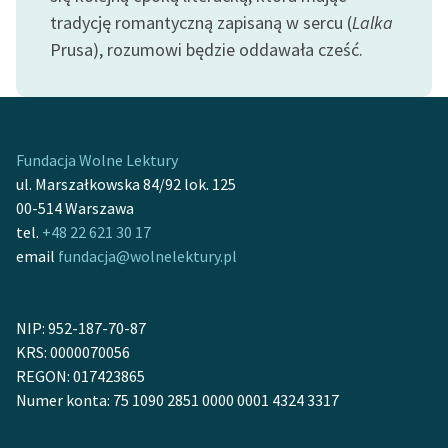
tradycję romantyczną zapisaną w sercu (
Lalka
Zasady wykorzystania
Prusa), rozumowi będzie oddawała cześć.
Wolnych Lektur
Logotypy
Materiały promocyjne
Fundacja Wolne Lektury
ul. Marszałkowska 84/92 lok. 125
Polityka prywatności
00-514 Warszawa
Regulamin biblioteki
tel.
+48 22 621 30 17
email
fundacja@wolnelektury.pl
Dane fundacji i
sprawozdania finansowe
NIP: 952-187-70-87
Regulamin darowizn
KRS: 0000070056
Informacja o treściach
REGON: 017423865
wrażliwych
Numer konta: 75 1090 2851 0000 0001 4324 3317
Deklaracja dostępności