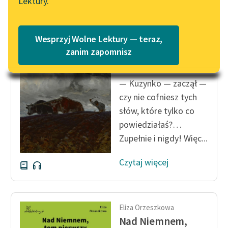
Lektury.
Katalog
Blog
Katalog w formacie PDF
Eliza Orzeszkowa
Wesprzyj Wolne Lektury — teraz,
Nad Niemnem,
Lektury szkolne i klasyka
zanim zapomnisz
tom pierwszy
literatury do słuchania dla
uczennic i uczniów z
— Kuzynko — zaczął —
niepełnosprawnościami
czy nie cofniesz tych
E-kolekcja lektur
słów, które tylko co
szkolnych i literatury do
powiedziałaś?…
słuchania dla uczennic i
Zupełnie i nigdy! Więc...
uczniów z
niepełnosprawnościami
Czytaj więcej
Feministyczne inspiracje.
Popularyzacja
skandynawskiej literatury
Eliza Orzeszkowa
feministycznej
Nad Niemnem,