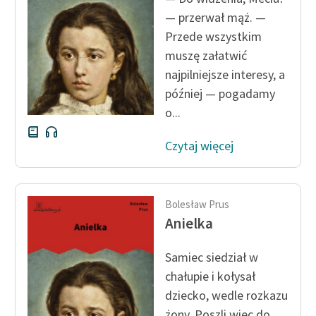
— przerwał mąż. —
Przede wszystkim
muszę załatwić
najpilniejsze interesy, a
później — pogadamy
o...
Czytaj więcej
Bolesław Prus
Anielka
Samiec siedział w
chałupie i kołysał
dziecko, wedle rozkazu
żony. Poszli więc do