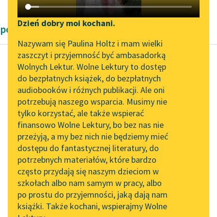
Katalog DAISY
Zgłoś brak utworu
Podkasty o książkach
Dzień dobry moi kochani.
powieści Pozytywizm
Aktualności
Narzędzia
Nazywam się Paulina Holtz i mam wielki
zaszczyt i przyjemność być ambasadorką
„Prokurator Alicja Horn”
Mapa Wolnych Lektur
Wolnych Lektur. Wolne Lektury to dostęp
do słuchania
do bezpłatnych książek, do bezpłatnych
Eliza Orzeszkowa
Leśmianator
audiobooków i różnych publikacji. Ale oni
Nad Niemnem,
Byliśmy częścią AI Impact
potrzebują naszego wsparcia. Musimy nie
Przewodnik dla piszących i
tom pierwszy
Lab
tylko korzystać, ale także wspierać
czytających
finansowo Wolne Lektury, bo bez nas nie
Zapraszamy na spotkanie
— Jak ta Kirłowa
przeżyją, a my bez nich nie będziemy mieć
online z tłumaczkami
zgrubiała i sprościała, o
dostępu do fantastycznej literatury, do
literatury skandynawskiej
API
moja pani! A jaka z niej
potrzebnych materiałów, które bardzo
przed zamążpójściem...
Spotkanie z Katarzyną
OAI-PMH
często przydają się naszym dzieciom w
Tunkiel w Oslo
szkołach albo nam samym w pracy, albo
Widget Wolnych Lektur
Czytaj więcej
po prostu do przyjemności, jaką dają nam
102. lata temu zmarł
książki. Także kochani, wspierajmy Wolne
Przypisy
Joseph Conrad