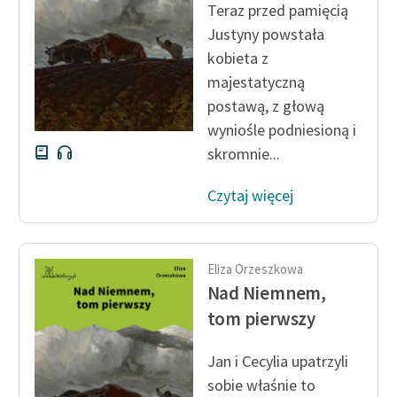
Teraz przed pamięcią
Justyny powstała
Zasady wykorzystania
kobieta z
Wolnych Lektur
majestatyczną
Logotypy
postawą, z głową
wyniośle podniesioną i
Materiały promocyjne
skromnie...
Polityka prywatności
Czytaj więcej
Regulamin biblioteki
Dane fundacji i
sprawozdania finansowe
Eliza Orzeszkowa
Nad Niemnem,
Regulamin darowizn
tom pierwszy
Informacja o treściach
wrażliwych
Jan i Cecylia upatrzyli
sobie właśnie to
Deklaracja dostępności