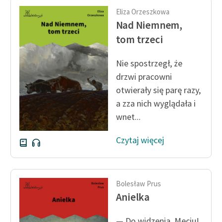
Eliza Orzeszkowa
Nad Niemnem,
tom trzeci
Nie spostrzegł, że
drzwi pracowni
otwierały się parę razy,
a zza nich wyglądała i
wnet...
Czytaj więcej
Bolesław Prus
Anielka
— Do widzenia, Meciu!