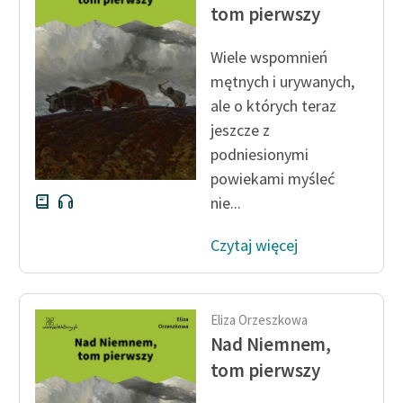
Ręce pełne poezji
tom pierwszy
Kolekcje edukacyjne
Wiele wspomnień
twórców przechodzących
mętnych i urywanych,
do domeny publicznej,
ale o których teraz
lektur szkolnych oraz
jeszcze z
Starego Testamentu
podniesionymi
Odkurzamy bohaterów
powiekami myśleć
nie...
Szkoła Poezji Wolnych
Lektur
Czytaj więcej
O nas
Kontakt
Eliza Orzeszkowa
O projekcie
Nad Niemnem,
tom pierwszy
Zespół