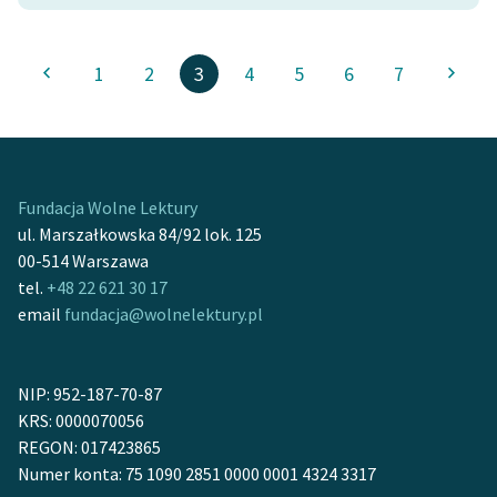
1
2
3
4
5
6
7
Fundacja Wolne Lektury
ul. Marszałkowska 84/92 lok. 125
00-514 Warszawa
tel.
+48 22 621 30 17
email
fundacja@wolnelektury.pl
NIP: 952-187-70-87
KRS: 0000070056
REGON: 017423865
Numer konta: 75 1090 2851 0000 0001 4324 3317