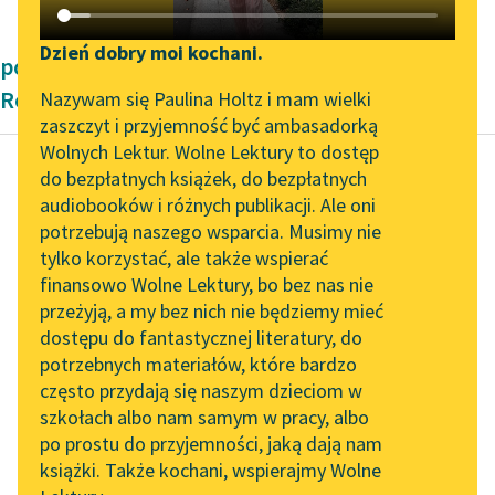
Katalog DAISY
Zgłoś brak utworu
Podkasty o książkach
Dzień dobry moi kochani.
powieści Pozytywizm Władysław Stanisław
Aktualności
Narzędzia
Reymont
Nazywam się Paulina Holtz i mam wielki
zaszczyt i przyjemność być ambasadorką
„Prokurator Alicja Horn”
Mapa Wolnych Lektur
Wolnych Lektur. Wolne Lektury to dostęp
do słuchania
do bezpłatnych książek, do bezpłatnych
Leśmianator
audiobooków i różnych publikacji. Ale oni
Władysław Stanisław
Byliśmy częścią AI Impact
potrzebują naszego wsparcia. Musimy nie
Przewodnik dla piszących i
Reymont
Lab
tylko korzystać, ale także wspierać
czytających
Chłopi, Część
finansowo Wolne Lektury, bo bez nas nie
Zapraszamy na spotkanie
czwarta - Lato
przeżyją, a my bez nich nie będziemy mieć
online z tłumaczkami
dostępu do fantastycznej literatury, do
literatury skandynawskiej
API
buchnęły od wsi takie
potrzebnych materiałów, które bardzo
przeraźliwe krzyki,
Spotkanie z Katarzyną
OAI-PMH
często przydają się naszym dzieciom w
Tunkiel w Oslo
lamenta i przeklinania,
szkołach albo nam samym w pracy, albo
Widget Wolnych Lektur
że poleciał ku domowi,
po prostu do przyjemności, jaką dają nam
102. lata temu zmarł
książki. Także kochani, wspierajmy Wolne
wystraszony wielce...
Przypisy
Joseph Conrad