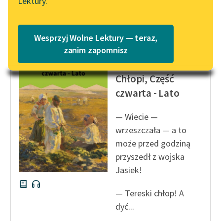
Lektury.
Katalog
Czytaj więcej
Blog
Katalog w formacie PDF
Wesprzyj Wolne Lektury — teraz,
Lektury szkolne i klasyka
zanim zapomnisz
Władysław Stanisław
literatury do słuchania dla
Reymont
uczennic i uczniów z
Chłopi, Część
niepełnosprawnościami
czwarta - Lato
E-kolekcja lektur
szkolnych i literatury do
— Wiecie —
słuchania dla uczennic i
wrzeszczała — a to
uczniów z
może przed godziną
niepełnosprawnościami
przyszedł z wojska
Jasiek!
Feministyczne inspiracje.
Popularyzacja
— Tereski chłop! A
skandynawskiej literatury
dyć...
feministycznej