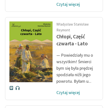
Ręce pełne poezji
Czytaj więcej
Kolekcje edukacyjne
twórców przechodzących
do domeny publicznej,
Władysław Stanisław
lektur szkolnych oraz
Reymont
Starego Testamentu
Chłopi, Część
czwarta - Lato
Odkurzamy bohaterów
Szkoła Poezji Wolnych
— Powiedziały mu o
Lektur
wszystkim! Śmierci
bym się była prędzej
O nas
spodziała niźli jego
powrotu. Byłam u...
Kontakt
O projekcie
Czytaj więcej
Zespół