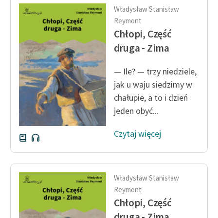
Władysław Stanisław
Zasady wykorzystania
Reymont
Wolnych Lektur
Chłopi, Część
druga - Zima
Logotypy
Materiały promocyjne
— Ile? — trzy niedziele,
jak u waju siedzimy w
Polityka prywatności
chałupie, a to i dzień
Regulamin biblioteki
jeden obyć...
Dane fundacji i
Czytaj więcej
sprawozdania finansowe
Regulamin darowizn
Władysław Stanisław
Informacja o treściach
Reymont
wrażliwych
Chłopi, Część
Deklaracja dostępności
druga - Zima