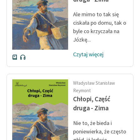
Ale mimo to tak się
ciskała po domu, tak o
byle co krzyczała na
Józkę...
Czytaj więcej
Władysław Stanisław
Reymont
Chłopi, Część
druga - Zima
Nie to, że bieda i
poniewierka, że często
głód, iż ledwie