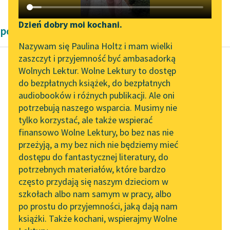
Katalog DAISY
Zgłoś brak utworu
Podkasty o książkach
Dzień dobry moi kochani.
powieści Pozytywizm
Aktualności
Narzędzia
Nazywam się Paulina Holtz i mam wielki
zaszczyt i przyjemność być ambasadorką
„Prokurator Alicja Horn”
Mapa Wolnych Lektur
Wolnych Lektur. Wolne Lektury to dostęp
do słuchania
do bezpłatnych książek, do bezpłatnych
Louisa May Alcott
Leśmianator
audiobooków i różnych publikacji. Ale oni
Małe kobietki
Byliśmy częścią AI Impact
potrzebują naszego wsparcia. Musimy nie
Przewodnik dla piszących i
Lab
tylko korzystać, ale także wspierać
czytających
— Gdy siedziałam dziś
finansowo Wolne Lektury, bo bez nas nie
Zapraszamy na spotkanie
rano w koszarach nad
przeżyją, a my bez nich nie będziemy mieć
online z tłumaczkami
krajaniem kurtek z
dostępu do fantastycznej literatury, do
literatury skandynawskiej
API
niebieskiej flaneli,
potrzebnych materiałów, które bardzo
przejmował mnie
Spotkanie z Katarzyną
OAI-PMH
często przydają się naszym dzieciom w
wielki...
Tunkiel w Oslo
szkołach albo nam samym w pracy, albo
Widget Wolnych Lektur
po prostu do przyjemności, jaką dają nam
102. lata temu zmarł
Czytaj więcej
książki. Także kochani, wspierajmy Wolne
Przypisy
Joseph Conrad