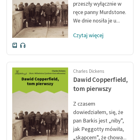
przeszły wyłącznie w
ręce panny Murdstone.
Zasady wykorzystania
We dnie nosiła je u...
Wolnych Lektur
Logotypy
Czytaj więcej
Materiały promocyjne
Polityka prywatności
Regulamin biblioteki
Charles Dickens
Dawid Copperfield,
Dane fundacji i
tom pierwszy
sprawozdania finansowe
Regulamin darowizn
Z czasem
dowiedziałem, się, że
Informacja o treściach
pan Barkis jest „niby”,
wrażliwych
jak Peggotty mówiła,
Deklaracja dostępności
„skąpcem”, że chowa...