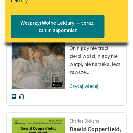
Lektury.
Katalog
Blog
Katalog w formacie PDF
Louisa May Alcott
Wesprzyj Wolne Lektury — teraz,
Małe kobietki
Lektury szkolne i klasyka
zanim zapomnisz
literatury do słuchania dla
— Twój ojciec, Ludko.
uczennic i uczniów z
On nigdy nie traci
niepełnosprawnościami
cierpliwości, nigdy nie
E-kolekcja lektur
wątpi, nie narzeka, lecz
szkolnych i literatury do
zawsze...
słuchania dla uczennic i
uczniów z
Czytaj więcej
niepełnosprawnościami
Feministyczne inspiracje.
Popularyzacja
skandynawskiej literatury
Charles Dickens
feministycznej
Dawid Copperfield,