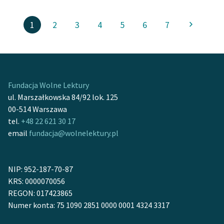
1
2
3
4
5
6
7
Fundacja Wolne Lektury
ul. Marszałkowska 84/92 lok. 125
00-514 Warszawa
tel.
+48 22 621 30 17
email
fundacja@wolnelektury.pl
NIP: 952-187-70-87
KRS: 0000070056
REGON: 017423865
Numer konta: 75 1090 2851 0000 0001 4324 3317