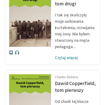
Ręce pełne poezji
tom drugi
Kolekcje edukacyjne
I tak się skończyły
twórców przechodzących
moje usiłowania
do domeny publicznej,
kształcenia, rozwijania
lektur szkolnych oraz
mej żony. Nie byłem
Starego Testamentu
stworzony na męża-
Odkurzamy bohaterów
pedagoga...
Szkoła Poezji Wolnych
Czytaj więcej
Lektur
O nas
Charles Dickens
Kontakt
Dawid Copperfield,
O projekcie
tom pierwszy
Zespół
Od chwili tej klucze