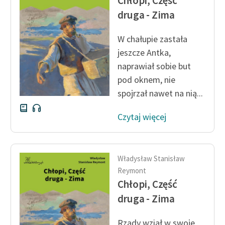
Chłopi, Część
druga - Zima
Zasady wykorzystania
Wolnych Lektur
W chałupie zastała
jeszcze Antka,
Logotypy
naprawiał sobie but
Materiały promocyjne
pod oknem, nie
spojrzał nawet na nią...
Polityka prywatności
Regulamin biblioteki
Czytaj więcej
Dane fundacji i
sprawozdania finansowe
Władysław Stanisław
Regulamin darowizn
Reymont
Chłopi, Część
Informacja o treściach
druga - Zima
wrażliwych
Deklaracja dostępności
Rządy wziął w swoje