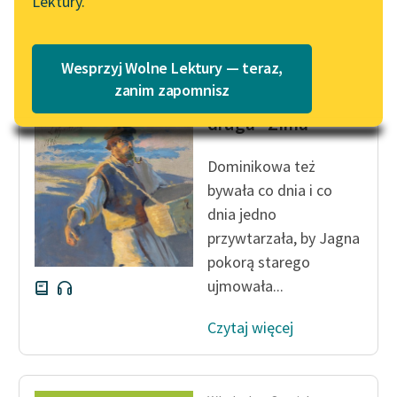
Lektury.
Katalog
Blog
Katalog w formacie PDF
Władysław Stanisław
Wesprzyj Wolne Lektury — teraz,
Reymont
Lektury szkolne i klasyka
zanim zapomnisz
Chłopi, Część
literatury do słuchania dla
druga - Zima
uczennic i uczniów z
niepełnosprawnościami
Dominikowa też
E-kolekcja lektur
bywała co dnia i co
szkolnych i literatury do
dnia jedno
słuchania dla uczennic i
przywtarzała, by Jagna
uczniów z
pokorą starego
niepełnosprawnościami
ujmowała...
Feministyczne inspiracje.
Czytaj więcej
Popularyzacja
skandynawskiej literatury
feministycznej