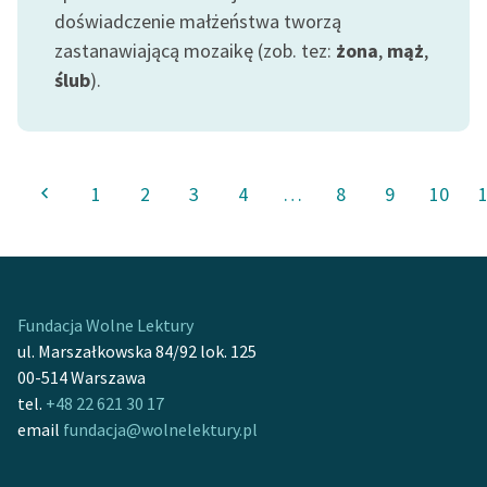
doświadczenie małżeństwa tworzą
zastanawiającą mozaikę (zob. tez:
żona
,
mąż
,
ślub
).
1
2
3
4
…
8
9
10
Fundacja Wolne Lektury
ul. Marszałkowska 84/92 lok. 125
00-514 Warszawa
tel.
+48 22 621 30 17
email
fundacja@wolnelektury.pl