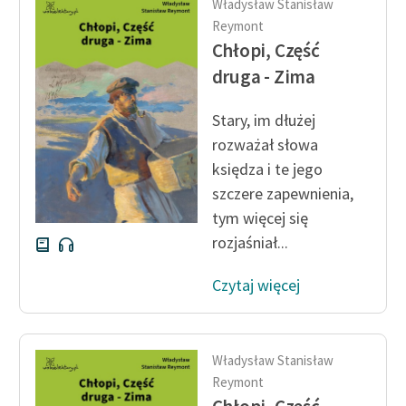
Władysław Stanisław
Ręce pełne poezji
Reymont
Kolekcje edukacyjne
Chłopi, Część
twórców przechodzących
druga - Zima
do domeny publicznej,
lektur szkolnych oraz
Stary, im dłużej
Starego Testamentu
rozważał słowa
księdza i te jego
Odkurzamy bohaterów
szczere zapewnienia,
Szkoła Poezji Wolnych
tym więcej się
Lektur
rozjaśniał...
O nas
Czytaj więcej
Kontakt
O projekcie
Władysław Stanisław
Zespół
Reymont