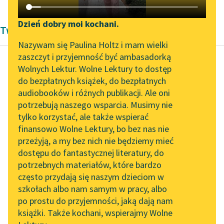
Katalog DAISY
Zgłoś brak utworu
Podkasty o książkach
Dzień dobry moi kochani.
Twórczość Pozytywizm
Aktualności
Narzędzia
Nazywam się Paulina Holtz i mam wielki
zaszczyt i przyjemność być ambasadorką
„Prokurator Alicja Horn”
Mapa Wolnych Lektur
Wolnych Lektur. Wolne Lektury to dostęp
do słuchania
do bezpłatnych książek, do bezpłatnych
Władysław Stanisław
Leśmianator
audiobooków i różnych publikacji. Ale oni
Reymont
Byliśmy częścią AI Impact
potrzebują naszego wsparcia. Musimy nie
Chłopi, Część
Przewodnik dla piszących i
Lab
tylko korzystać, ale także wspierać
czytających
druga - Zima
finansowo Wolne Lektury, bo bez nas nie
Zapraszamy na spotkanie
przeżyją, a my bez nich nie będziemy mieć
online z tłumaczkami
A nawet stary Szymon,
dostępu do fantastycznej literatury, do
literatury skandynawskiej
API
sołtys, powiedział mu
potrzebnych materiałów, które bardzo
prosto w oczy, jak to u
Spotkanie z Katarzyną
OAI-PMH
często przydają się naszym dzieciom w
niego było...
Tunkiel w Oslo
szkołach albo nam samym w pracy, albo
Widget Wolnych Lektur
po prostu do przyjemności, jaką dają nam
102. lata temu zmarł
Czytaj więcej
książki. Także kochani, wspierajmy Wolne
Przypisy
Joseph Conrad