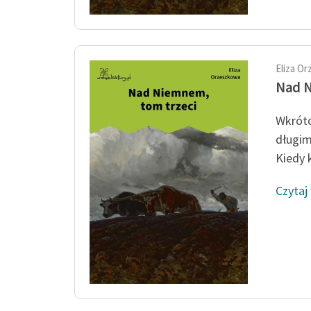
Eliza O
Nad N
Wkrótc
długim
Kiedy k
Czytaj