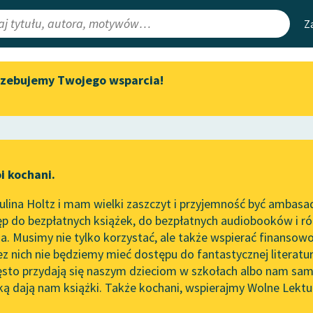
Z
rzebujemy Twojego wsparcia!
Aktualności
Narzędzia
e Lektury
Spotkanie z Katarzyną Tunkiel
Mapa Wolnych 
w Oslo
irmami
Leśmianator
Wolne Lektury na 32.
ewsletter
Przewodnik dla
Pol’and’Rock Festivalu
i kochani.
czytających
two
„Kochanek Lady Chatterley”
lina Holtz i mam wielki zaszczyt i przyjemność być ambasa
do słuchania na Wolnych
p do bezpłatnych książek, do bezpłatnych audiobooków i różn
Lekturach
API
. Musimy nie tylko korzystać, ale także wspierać finansowo
ce redakcyjne
Nowy audiobook – „Marzenie
OAI-PMH
ez nich nie będziemy mieć dostępu do fantastycznej literatu
o Oriencie” Sophie Elkan
ęsto przydają się naszym dzieciom w szkołach albo nam sam
Widget Wolnyc
Kolekcja Nadwyraz.com x
ką dają nam książki. Także kochani, wspierajmy Wolne Lektu
oru
zm
✖
Eliza Orzeszkowa
✖
Wolne Lektury – idealna na
Przypisy
lato