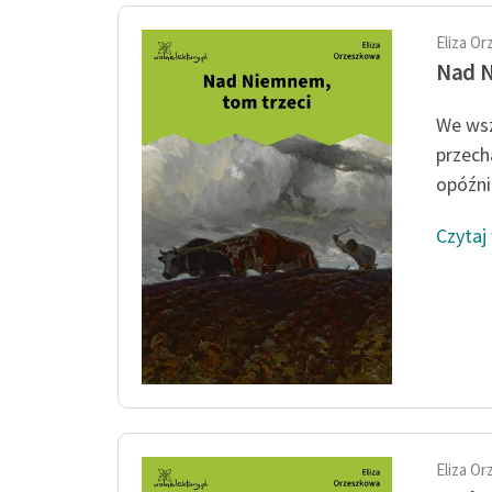
Eliza O
Nad N
We wsz
przech
opóźnia
Czytaj
Eliza O