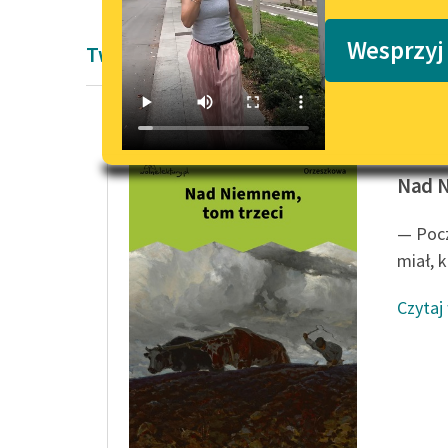
Podkasty o książkach
Wesprzyj
Twórczość Pozytywizm Eliza Orzeszko
Eliza O
Nad N
— Pocz
miał, 
Czytaj