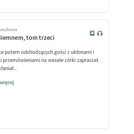
publicznej, lektur szkolnych
oraz Starego Testamentu
Odkurzamy bohaterów
Szkoła Poezji Wolnych Lektur
rzeszkowa
iemnem, tom trzeci
e potem odchodzących gości z ukłonami i
i przemówieniami na wesele córki zapraszał.
łaniał...
 więcej