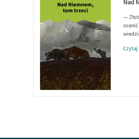
Nad N
— Złot
ocenić 
wiedzia
Czytaj