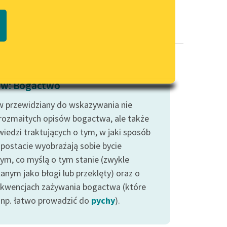
Regulamin biblioteki
macie PDF
Dane fundacji i sprawozdania
finansowe
Regulamin darowizn
Informacja o treściach
w: Bogactwo
wrażliwych
 przewidziany do wskazywania nie
Deklaracja dostępności
 rozmaitych opisów bogactwa, ale także
iedzi traktujących o tym, w jaki sposób
 postacie wyobrażają sobie bycie
ym, co myślą o tym stanie (zwykle
anym jako błogi lub przeklęty) oraz o
kwencjach zażywania bogactwa (które
np. łatwo prowadzić do
pychy
).