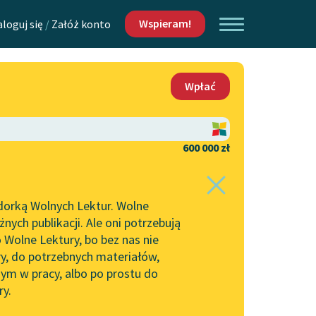
Wspieram!
aloguj się
/
Załóż konto
O nas
Wpłać
Lektur
Kontakt
O projekcie
600 000 zł
 piszących i
Zespół
dorką Wolnych Lektur. Wolne
Zasady wykorzystania
ych publikacji. Ale oni potrzebują
Wolnych Lektur
 Wolne Lektury, bo bez nas nie
Logotypy
ry, do potrzebnych materiałów,
ym w pracy, albo po prostu do
h Lektur
Materiały promocyjne
ry.
Polityka prywatności