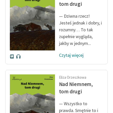
tom drugi
feministycznej
Ręce pełne poezji
— Dziwna rzecz!
Jesteś jednak i dobry, i
Kolekcje edukacyjne
rozumny… To tak
twórców przechodzących
zupełnie wygląda,
do domeny publicznej,
jakby w jednym...
lektur szkolnych oraz
Starego Testamentu
Czytaj więcej
Odkurzamy bohaterów
Szkoła Poezji Wolnych
Lektur
Eliza Orzeszkowa
Nad Niemnem,
O nas
tom drugi
Kontakt
— Wszystko to
O projekcie
prawda. Smętnie to i