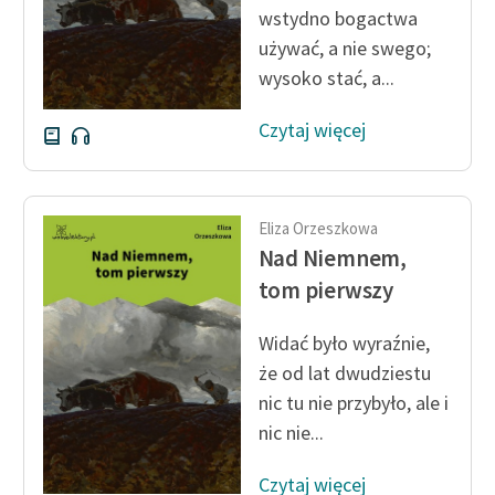
wstydno bogactwa
Zespół
używać, a nie swego;
wysoko stać, a...
Zasady wykorzystania
Wolnych Lektur
Czytaj więcej
Logotypy
Materiały promocyjne
Eliza Orzeszkowa
Nad Niemnem,
Polityka prywatności
tom pierwszy
Regulamin biblioteki
Widać było wyraźnie,
Dane fundacji i
że od lat dwudziestu
sprawozdania finansowe
nic tu nie przybyło, ale i
Regulamin darowizn
nic nie...
Informacja o treściach
Czytaj więcej
wrażliwych