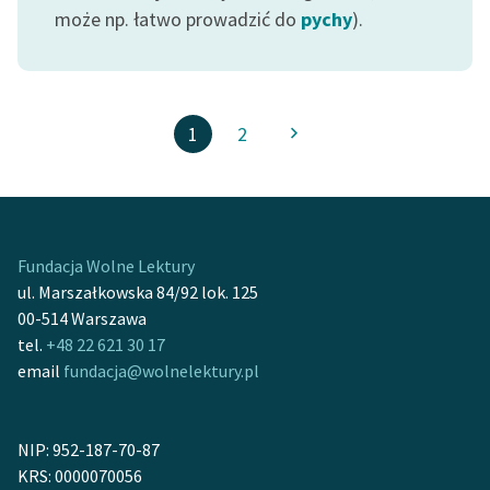
może np. łatwo prowadzić do
pychy
).
1
2
Fundacja Wolne Lektury
ul. Marszałkowska 84/92 lok. 125
00-514 Warszawa
tel.
+48 22 621 30 17
email
fundacja@wolnelektury.pl
NIP: 952-187-70-87
KRS: 0000070056