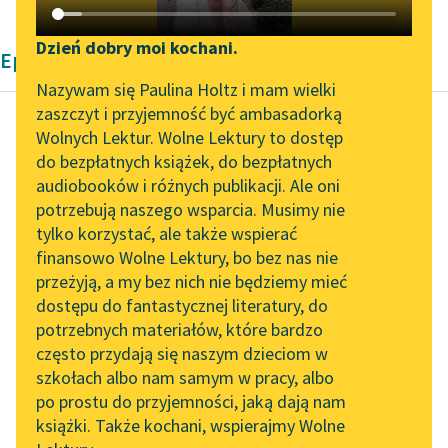
Katalog DAISY
Zgłoś brak utworu
Podkasty o książkach
Dzień dobry moi kochani.
Epika Pozytywizm Eliza Orzeszkowa
Aktualności
Narzędzia
Nazywam się Paulina Holtz i mam wielki
zaszczyt i przyjemność być ambasadorką
Zapraszamy na spotkanie
Mapa Wolnych Lektur
Wolnych Lektur. Wolne Lektury to dostęp
online z tłumaczkami
do bezpłatnych książek, do bezpłatnych
Eliza Orzeszkowa
Leśmianator
literatury skandynawskiej
audiobooków i różnych publikacji. Ale oni
Dobra pani
potrzebują naszego wsparcia. Musimy nie
Przewodnik dla piszących i
Spotkanie z Katarzyną
tylko korzystać, ale także wspierać
czytających
Pani Ewelina dumała o
Tunkiel w Oslo
finansowo Wolne Lektury, bo bez nas nie
swej niedoli. Nie
przeżyją, a my bez nich nie będziemy mieć
Wolne Lektury na 32.
przesadzała bynajmniej
dostępu do fantastycznej literatury, do
Pol’and’Rock Festivalu
API
myśląc, że jest bardzo
potrzebnych materiałów, które bardzo
nieszczęśliwą.
„Kochanek Lady
OAI-PMH
często przydają się naszym dzieciom w
Istotnie...
Chatterley” do słuchania
szkołach albo nam samym w pracy, albo
Widget Wolnych Lektur
na Wolnych Lekturach
po prostu do przyjemności, jaką dają nam
Czytaj więcej
książki. Także kochani, wspierajmy Wolne
Przypisy
Nowy audiobook –