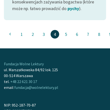
konsekwencjach zażywania bogactwa (które
może np. łatwo prowadzić do
pychy
).
1
2
3
4
5
6
7
8
Fundacja Wolne Lektury
ul. Marszałkowska 84/92 lok. 125
00-514 Warszawa
tel.
+48 22 621 30 17
email
fundacja@wolnelektury.pl
NIP: 952-187-70-87