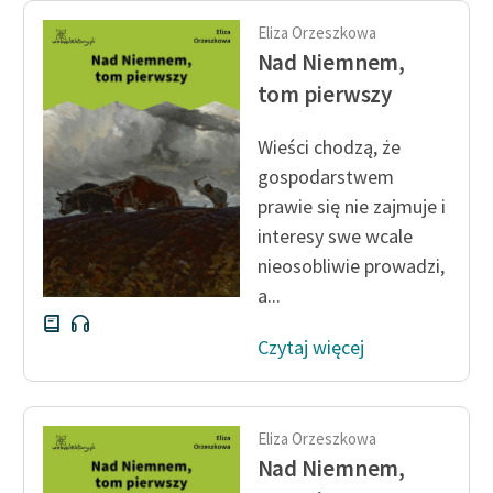
feministycznej
Eliza Orzeszkowa
Nad Niemnem,
Ręce pełne poezji
tom pierwszy
Kolekcje edukacyjne
twórców przechodzących
Wieści chodzą, że
do domeny publicznej,
gospodarstwem
lektur szkolnych oraz
prawie się nie zajmuje i
Starego Testamentu
interesy swe wcale
Odkurzamy bohaterów
nieosobliwie prowadzi,
a...
Szkoła Poezji Wolnych
Lektur
Czytaj więcej
O nas
Kontakt
Eliza Orzeszkowa
Nad Niemnem,
O projekcie