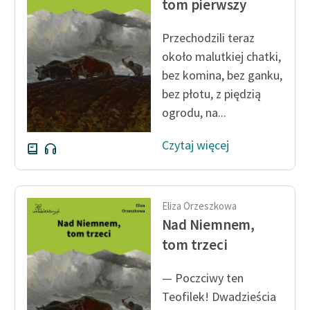
tom pierwszy
Zespół
Przechodzili teraz
około malutkiej chatki,
Zasady wykorzystania
bez komina, bez ganku,
Wolnych Lektur
bez płotu, z piędzią
Logotypy
ogrodu, na...
Materiały promocyjne
Czytaj więcej
Polityka prywatności
Regulamin biblioteki
Eliza Orzeszkowa
Dane fundacji i
Nad Niemnem,
sprawozdania finansowe
tom trzeci
Regulamin darowizn
— Poczciwy ten
Informacja o treściach
Teofilek! Dwadzieścia
wrażliwych