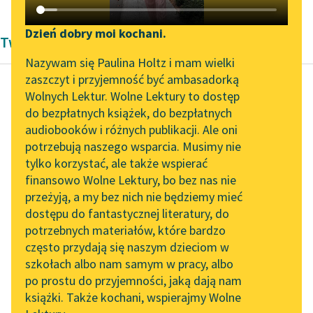
Katalog DAISY
Zgłoś brak utworu
Podkasty o książkach
Dzień dobry moi kochani.
Twórczość Pozytywizm
Aktualności
Narzędzia
Nazywam się Paulina Holtz i mam wielki
zaszczyt i przyjemność być ambasadorką
Spotkanie z Katarzyną
Mapa Wolnych Lektur
Wolnych Lektur. Wolne Lektury to dostęp
Tunkiel w Oslo
do bezpłatnych książek, do bezpłatnych
Eliza Orzeszkowa
Leśmianator
audiobooków i różnych publikacji. Ale oni
Nad Niemnem,
Wolne Lektury na 32.
potrzebują naszego wsparcia. Musimy nie
Przewodnik dla piszących i
tom pierwszy
Pol’and’Rock Festivalu
tylko korzystać, ale także wspierać
czytających
finansowo Wolne Lektury, bo bez nas nie
„Kochanek Lady
Jakiś otyły i na
przeżyją, a my bez nich nie będziemy mieć
Chatterley” do słuchania
jowialnego
dostępu do fantastycznej literatury, do
na Wolnych Lekturach
API
gastronoma
potrzebnych materiałów, które bardzo
wyglądający sąsiad
Nowy audiobook –
OAI-PMH
często przydają się naszym dzieciom w
„Marzenie o Oriencie”
ofiarował się na
szkołach albo nam samym w pracy, albo
Widget Wolnych Lektur
Sophie Elkan
towarzysza siostrze
po prostu do przyjemności, jaką dają nam
książki. Także kochani, wspierajmy Wolne
pana Benedykta...
Przypisy
Kolekcja Nadwyraz.com x