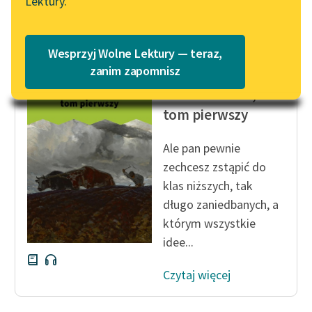
Lektury.
Wolne Lektury – idealna na
Katalog
Czytaj więcej
lato
Katalog w formacie PDF
Blog
Wesprzyj Wolne Lektury — teraz,
zanim zapomnisz
Eliza Orzeszkowa
Nad Niemnem,
Lektury szkolne i klasyka
tom pierwszy
literatury do słuchania dla
uczennic i uczniów z
Ale pan pewnie
niepełnosprawnościami
zechcesz zstąpić do
E-kolekcja lektur
klas niższych, tak
szkolnych i literatury do
długo zaniedbanych, a
słuchania dla uczennic i
którym wszystkie
uczniów z
idee...
niepełnosprawnościami
Czytaj więcej
Feministyczne inspiracje.
Popularyzacja
skandynawskiej literatury