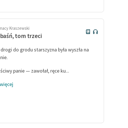
publicznej, lektur szkolnych
oraz Starego Testamentu
Odkurzamy bohaterów
Szkoła Poezji Wolnych Lektur
gnacy Kraszewski
 baśń, tom trzeci
 drogi do grodu starszyzna była wyszła na
nie.
ściwy panie — zawołał, ręce ku...
 więcej