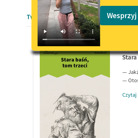
Podkasty o książkach
Wesprzyj
Twórczość Pozytywizm
Józef I
Stara
— Jakż
— Otoś
Czytaj