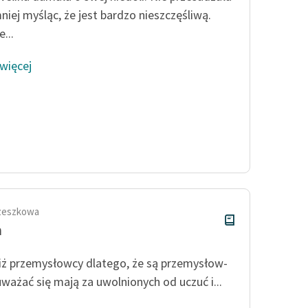
niej myśląc, że jest bardzo nieszczęśliwą.
e...
 więcej
rzeszkowa
a
iż przemysłowcy dlatego, że są przemysłow­
uważać się mają za uwolnionych od uczuć i...