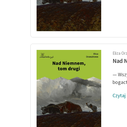
Eliza O
Nad 
— Wszy
bogact
Czytaj