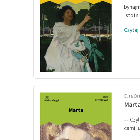
bynajm
Istotni
Czytaj
Eliza O
Mart
— Czyl
cami, 