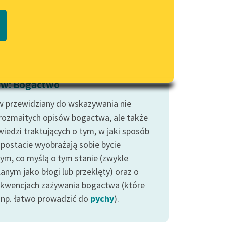
Regulamin biblioteki
macie PDF
Dane fundacji i sprawozdania
finansowe
Regulamin darowizn
Informacja o treściach
w: Bogactwo
wrażliwych
 przewidziany do wskazywania nie
Deklaracja dostępności
 rozmaitych opisów bogactwa, ale także
iedzi traktujących o tym, w jaki sposób
 postacie wyobrażają sobie bycie
ym, co myślą o tym stanie (zwykle
anym jako błogi lub przeklęty) oraz o
kwencjach zażywania bogactwa (które
np. łatwo prowadzić do
pychy
).