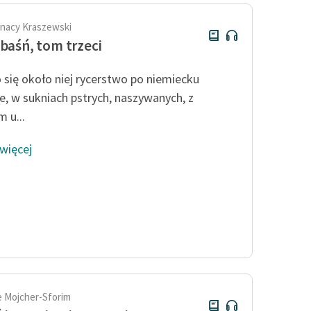
gnacy Kraszewski
 baśń, tom trzeci
o się około niej rycerstwo po niemiecku
e, w sukniach pstrych, naszywanych, z
 u...
 więcej
 Mojcher-Sforim