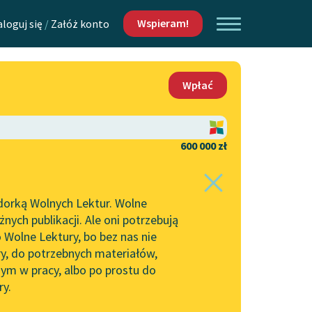
Wspieram!
aloguj się
/
Załóż konto
O nas
Wpłać
Lektur
Kontakt
O projekcie
600 000 zł
 piszących i
Zespół
dorką Wolnych Lektur. Wolne
Zasady wykorzystania
ych publikacji. Ale oni potrzebują
Wolnych Lektur
 Wolne Lektury, bo bez nas nie
Logotypy
ry, do potrzebnych materiałów,
ym w pracy, albo po prostu do
h Lektur
Materiały promocyjne
ry.
Polityka prywatności