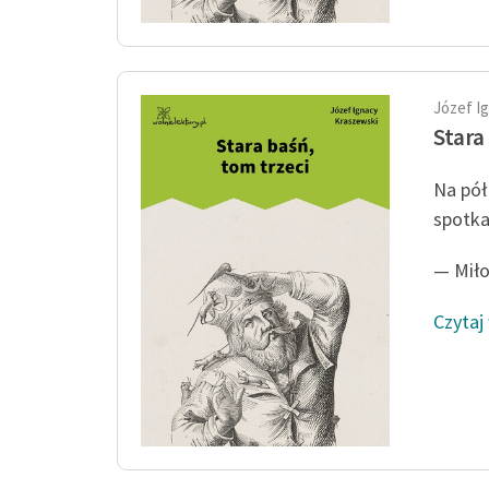
Józef I
Stara
Na pół
spotka
— Miło
Czytaj