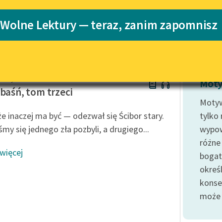
Katalog
Blog
 Wolne Lektury — teraz, zanim zapomnisz
Katalog w for
Lektury szkolne i klasyka
literatury do słuchania dla
uczennic i uczniów z
gnacy Kraszewski
niepełnosprawnościami
Moty
 baśń, tom trzeci
E-kolekcja lektur szkolnych i
Motyw
literatury do słuchania dla
e inaczej ma być — odezwał się Ścibor stary.
tylko
uczennic i uczniów z
my się jednego zła pozbyli, a drugiego...
wypow
niepełnosprawnościami
różne
Feministyczne inspiracje.
 więcej
bogat
Popularyzacja skandynawskiej
literatury feministycznej
określ
konse
Ręce pełne poezji
może 
Kolekcje edukacyjne twórców
przechodzących do domeny