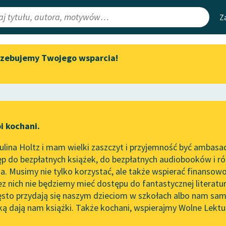
Z
rzebujemy Twojego wsparcia!
Aktualności
Narzędzia
e Lektury
Spotkanie z Katarzyną Tunkiel
Mapa Wolnych 
w Oslo
irmami
Leśmianator
Wolne Lektury na 32.
ewsletter
Przewodnik dla
Pol’and’Rock Festivalu
i kochani.
czytających
two
„Kochanek Lady Chatterley”
lina Holtz i mam wielki zaszczyt i przyjemność być ambasa
do słuchania na Wolnych
p do bezpłatnych książek, do bezpłatnych audiobooków i różn
Lekturach
API
. Musimy nie tylko korzystać, ale także wspierać finansowo
ce redakcyjne
Nowy audiobook – „Marzenie
OAI-PMH
ez nich nie będziemy mieć dostępu do fantastycznej literatu
o Oriencie” Sophie Elkan
ęsto przydają się naszym dzieciom w szkołach albo nam sam
Widget Wolnyc
Kolekcja Nadwyraz.com x
ką dają nam książki. Także kochani, wspierajmy Wolne Lektu
oru
Pozytywizm
✖
Wolne Lektury – idealna na
Przypisy
lato