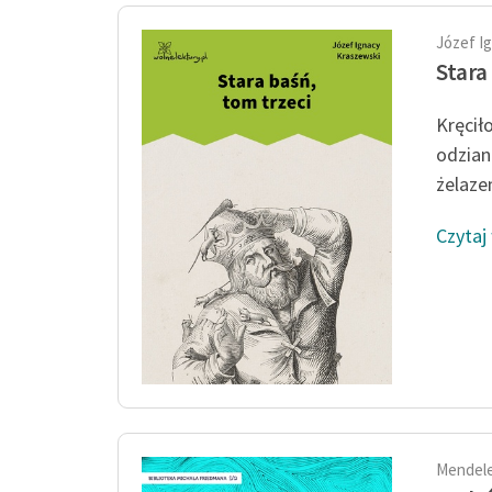
Józef I
Stara
Kręcił
odzian
żelazem
Czytaj
Mendele