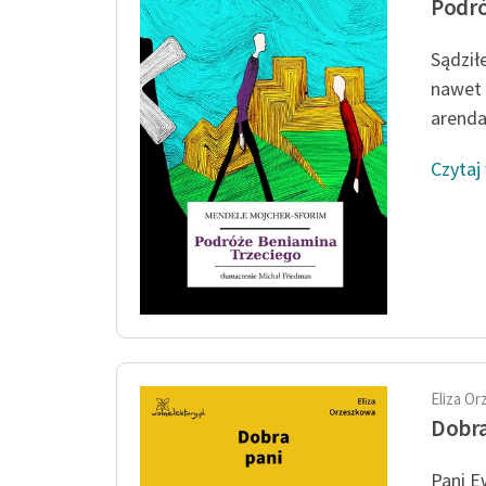
Podró
Sądził
nawet 
arendar
Czytaj
Eliza O
Dobra
Pani E