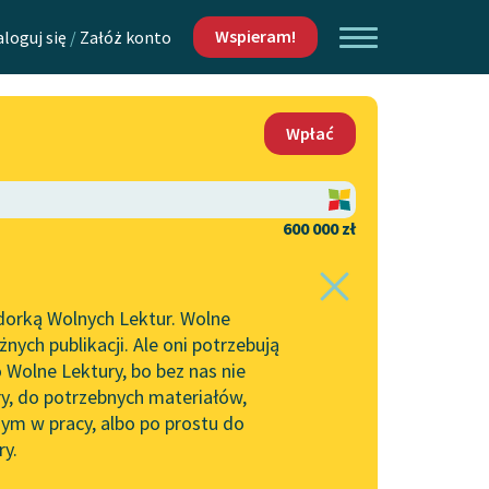
Wspieram!
aloguj się
/
Załóż konto
O nas
Wpłać
Lektur
Kontakt
O projekcie
600 000 zł
 piszących i
Zespół
dorką Wolnych Lektur. Wolne
Zasady wykorzystania
ych publikacji. Ale oni potrzebują
Wolnych Lektur
 Wolne Lektury, bo bez nas nie
Logotypy
ry, do potrzebnych materiałów,
ym w pracy, albo po prostu do
h Lektur
Materiały promocyjne
ry.
Polityka prywatności