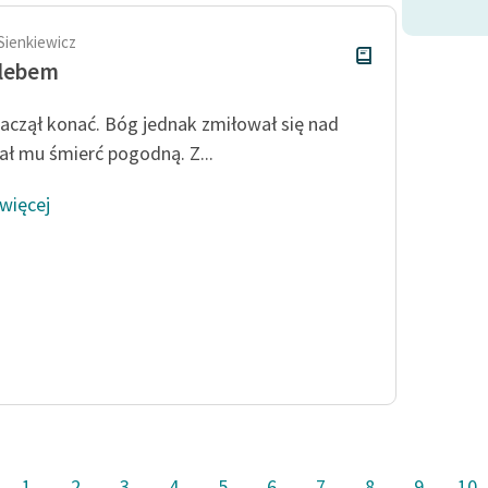
Sienkiewicz
hlebem
zaczął konać. Bóg jednak zmiłował się nad
dał mu śmierć pogodną. Z...
 więcej
1
2
3
4
5
6
7
8
9
10