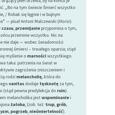
k
drążący pień drzewa, by na końcu je
ić. „Bo na tym świecie Śmierć wszystko
e, / Robak się lęgnie i w bujnym
ie” — pisał Antoni Malczewski (
Maria
).
w
czasu
,
przemijanie
przypomina o tym,
końcu przeminie wszystko. Nic na
ie nie daje — wobec świadomości
hronnej śmierci – trwałego oparcia; stąd
 się myślenie o
marności
wszystkiego.
wa taka: patrzenia na świat w
ektywie zagrożenia zniszczeniem i
cią rodzi
melancholię
, która do
wego
vanitas
dodaje
tęsknotę
za tym,
ło (stąd pewna predylekcja do
ruin
).
iem melancholika jest
wspominanie
i
ojona
żałoba
; (zob. też:
trup
,
grób
,
cyzm
,
pogrzeb
,
nieśmiertelność
).