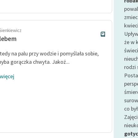
roba
Odkurzamy bohaterów
powal
Szkoła Poezji Wolnych Lektur
zmieci
kwiec
Sienkiewicz
Upły
hlebem
że w 
świec
 tedy na palu przy wodzie i pomyślała sobie,
nieuc
chyba gorączka chwyta. Jakoż...
rodzi
Posta
 więcej
persp
śmier
suro
co by
Zajęc
nieuk
goty