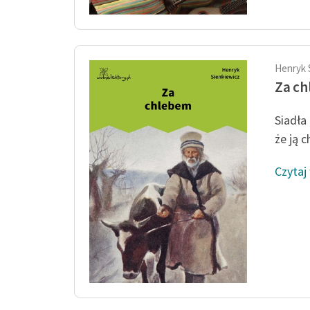
Henryk 
Za c
Siadła
że ją 
Czytaj