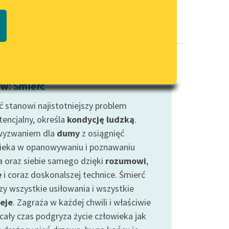
Regulamin biblioteki
macie PDF
Dane fundacji i sprawozdania
finansowe
Regulamin darowizn
Informacja o treściach
w: Śmierć
wrażliwych
ć stanowi najistotniejszy problem
Deklaracja dostępności
tencjalny, określa
kondycję ludzką
.
wyzwaniem dla
dumy
z osiągnięć
ieka w opanowywaniu i poznawaniu
a oraz siebie samego dzięki
rozumowi
,
e
i coraz doskonalszej technice. Śmierć
zy wszystkie usiłowania i wszystkie
eje
. Zagraża w każdej chwili i właściwie
 cały czas podgryza życie człowieka jak