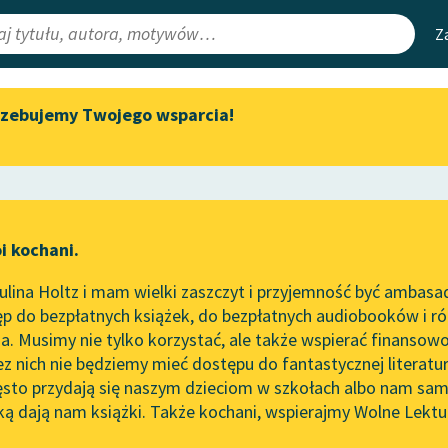
Z
rzebujemy Twojego wsparcia!
Aktualności
Narzędzia
e Lektury
„Prokurator Alicja Horn” do
Mapa Wolnych 
słuchania
irmami
Leśmianator
Byliśmy częścią AI Impact Lab
ewsletter
Przewodnik dla
i kochani.
Zapraszamy na spotkanie
czytających
online z tłumaczkami
lina Holtz i mam wielki zaszczyt i przyjemność być ambasa
literatury skandynawskiej
p do bezpłatnych książek, do bezpłatnych audiobooków i różn
API
Spotkanie z Katarzyną Tunkiel
. Musimy nie tylko korzystać, ale także wspierać finansowo
ce redakcyjne
w Oslo
OAI-PMH
ez nich nie będziemy mieć dostępu do fantastycznej literatu
ęsto przydają się naszym dzieciom w szkołach albo nam sam
102. lata temu zmarł Joseph
Widget Wolnyc
Conrad
ką dają nam książki. Także kochani, wspierajmy Wolne Lektu
oru
Henryk Sienkiewicz
✖
Przypisy
Blog