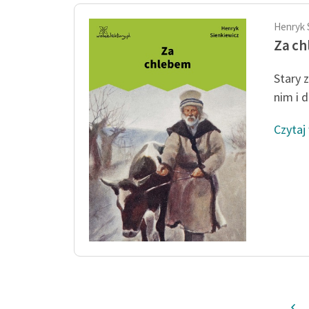
Henryk 
Za c
Stary 
nim i 
Czytaj