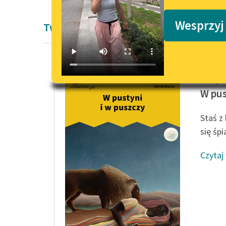
Podkasty o książkach
Wesprzyj
Twórczość Henryka Sienkiewicza
Henryk 
W pus
Staś z
się śpi
Czytaj