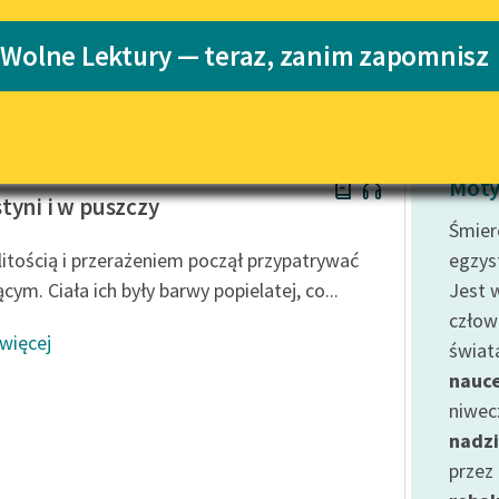
Katalog
 Wolne Lektury — teraz, zanim zapomnisz
Katalog w for
Lektury szkolne i klasyka
literatury do słuchania dla
uczennic i uczniów z
niepełnosprawnościami
Sienkiewicz
E-kolekcja lektur szkolnych i
Moty
literatury do słuchania dla
tyni i w puszczy
uczennic i uczniów z
Śmier
niepełnosprawnościami
 litością i przerażeniem począł przypatrywać
egzys
Feministyczne inspiracje.
ącym. Ciała ich były barwy popielatej, co...
Jest 
Popularyzacja skandynawskiej
człow
literatury feministycznej
 więcej
świat
Ręce pełne poezji
nauc
niwec
Kolekcje edukacyjne twórców
przechodzących do domeny
nadzi
publicznej, lektur szkolnych
przez
oraz Starego Testamentu