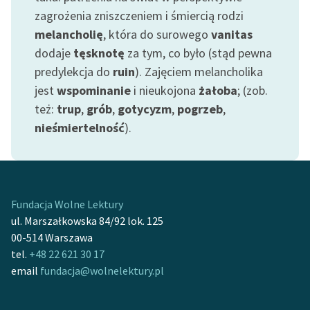
zagrożenia zniszczeniem i śmiercią rodzi
Deklaracja dostępności
melancholię
, która do surowego
vanitas
dodaje
tęsknotę
za tym, co było (stąd pewna
predylekcja do
ruin
). Zajęciem melancholika
jest
wspominanie
i nieukojona
żałoba
; (zob.
też:
trup
,
grób
,
gotycyzm
,
pogrzeb
,
nieśmiertelność
).
Fundacja Wolne Lektury
ul. Marszałkowska 84/92 lok. 125
00-514 Warszawa
tel.
+48 22 621 30 17
email
fundacja@wolnelektury.pl