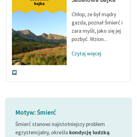
feministycznej
Chłop, ze był mądry
Ręce pełne poezji
gazda, poznał Śmierć i
Kolekcje edukacyjne
zara myśli, jako się jej
twórców przechodzących
pozbyć. Wzion...
do domeny publicznej,
lektur szkolnych oraz
Czytaj więcej
Starego Testamentu
Odkurzamy bohaterów
Szkoła Poezji Wolnych
Lektur
O nas
Motyw: Śmierć
Kontakt
Śmierć stanowi najistotniejszy problem
O projekcie
egzystencjalny, określa
kondycję ludzką
.