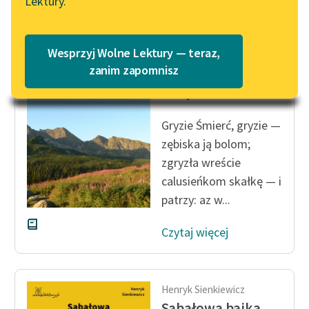
Lektury.
„Marzenie o Oriencie”
Katalog
Sophie Elkan
Katalog w formacie PDF
Henryk Sienkiewicz
Blog
Wesprzyj Wolne Lektury — teraz,
Sabałowa bajka
zanim zapomnisz
— Gryź!
Lektury szkolne i klasyka
literatury do słuchania dla
Gryzie Śmierć, gryzie —
uczennic i uczniów z
zębiska ją bolom;
niepełnosprawnościami
zgryzła wreście
E-kolekcja lektur
calusieńkom skałkę — i
szkolnych i literatury do
patrzy: az w...
słuchania dla uczennic i
uczniów z
Czytaj więcej
niepełnosprawnościami
Feministyczne inspiracje.
Popularyzacja
Henryk Sienkiewicz
skandynawskiej literatury
Sabałowa bajka