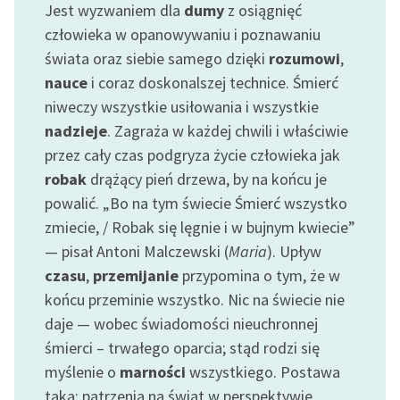
Jest wyzwaniem dla
dumy
z osiągnięć
Zespół
człowieka w opanowywaniu i poznawaniu
świata oraz siebie samego dzięki
rozumowi
,
Zasady wykorzystania
nauce
i coraz doskonalszej technice. Śmierć
Wolnych Lektur
niweczy wszystkie usiłowania i wszystkie
nadzieje
. Zagraża w każdej chwili i właściwie
Logotypy
przez cały czas podgryza życie człowieka jak
Materiały promocyjne
robak
drążący pień drzewa, by na końcu je
powalić. „Bo na tym świecie Śmierć wszystko
Polityka prywatności
zmiecie, / Robak się lęgnie i w bujnym kwiecie”
Regulamin biblioteki
— pisał Antoni Malczewski (
Maria
). Upływ
czasu
,
przemijanie
przypomina o tym, że w
Dane fundacji i
końcu przeminie wszystko. Nic na świecie nie
sprawozdania finansowe
daje — wobec świadomości nieuchronnej
Regulamin darowizn
śmierci – trwałego oparcia; stąd rodzi się
myślenie o
marności
wszystkiego. Postawa
Informacja o treściach
wrażliwych
taka: patrzenia na świat w perspektywie