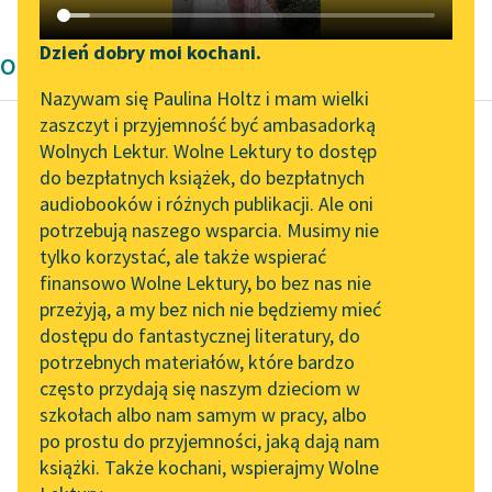
Katalog DAISY
Zgłoś brak utworu
Podkasty o książkach
Dzień dobry moi kochani.
Opowiadanie Henryka Sienkiewicza
Aktualności
Narzędzia
Nazywam się Paulina Holtz i mam wielki
zaszczyt i przyjemność być ambasadorką
Zapraszamy na spotkanie
Mapa Wolnych Lektur
Wolnych Lektur. Wolne Lektury to dostęp
online z tłumaczkami
do bezpłatnych książek, do bezpłatnych
Henryk Sienkiewicz
Leśmianator
literatury skandynawskiej
audiobooków i różnych publikacji. Ale oni
Pójdźmy za nim!
potrzebują naszego wsparcia. Musimy nie
Przewodnik dla piszących i
Spotkanie z Katarzyną
tylko korzystać, ale także wspierać
czytających
Druga błyskawica
Tunkiel w Oslo
finansowo Wolne Lektury, bo bez nas nie
odkryła głębie nieba i
przeżyją, a my bez nich nie będziemy mieć
Wolne Lektury na 32.
ukazała w nich jakby
dostępu do fantastycznej literatury, do
Pol’and’Rock Festivalu
API
olbrzymie ogniste
potrzebnych materiałów, które bardzo
postacie. Głosy
„Kochanek Lady
OAI-PMH
często przydają się naszym dzieciom w
ucichły...
Chatterley” do słuchania
szkołach albo nam samym w pracy, albo
Widget Wolnych Lektur
na Wolnych Lekturach
po prostu do przyjemności, jaką dają nam
Czytaj więcej
książki. Także kochani, wspierajmy Wolne
Przypisy
Nowy audiobook –