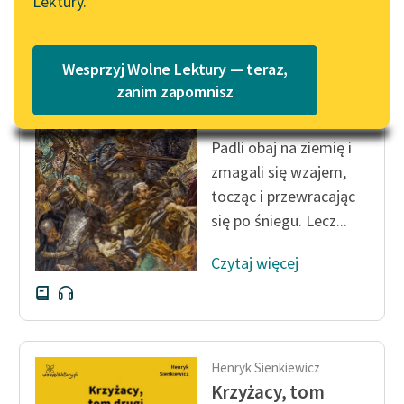
Lektury.
Katalog
Blog
Katalog w formacie PDF
Henryk Sienkiewicz
Wesprzyj Wolne Lektury — teraz,
Krzyżacy, tom
Lektury szkolne i klasyka
zanim zapomnisz
drugi
literatury do słuchania dla
uczennic i uczniów z
Padli obaj na ziemię i
niepełnosprawnościami
zmagali się wzajem,
E-kolekcja lektur
tocząc i przewracając
szkolnych i literatury do
się po śniegu. Lecz...
słuchania dla uczennic i
uczniów z
Czytaj więcej
niepełnosprawnościami
Feministyczne inspiracje.
Popularyzacja
skandynawskiej literatury
Henryk Sienkiewicz
feministycznej
Krzyżacy, tom