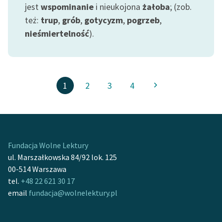
jest
wspominanie
i nieukojona
żałoba
; (zob.
też:
trup
,
grób
,
gotycyzm
,
pogrzeb
,
nieśmiertelność
).
1
2
3
4
Fundacja Wolne Lektury
ul. Marszałkowska 84/92 lok. 125
00-514 Warszawa
tel.
+48 22 621 30 17
email
fundacja@wolnelektury.pl