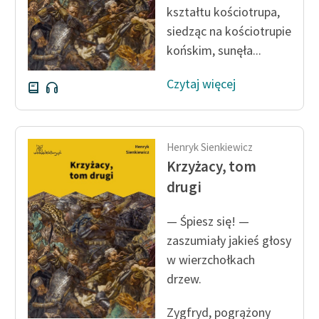
kształtu kościotrupa,
Zasady wykorzystania
siedząc na kościotrupie
Wolnych Lektur
końskim, sunęła...
Logotypy
Czytaj więcej
Materiały promocyjne
Polityka prywatności
Henryk Sienkiewicz
Regulamin biblioteki
Krzyżacy, tom
drugi
Dane fundacji i
sprawozdania finansowe
— Śpiesz się! —
Regulamin darowizn
zaszumiały jakieś głosy
w wierzchołkach
Informacja o treściach
drzew.
wrażliwych
Deklaracja dostępności
Zygfryd, pogrążony