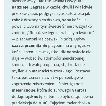
niweczy wszystkie usiłowania i wszystkie
nadzieje
. Zagraża w każdej chwili i właściwie
przez cały czas podgryza życie człowieka jak
robak
drążący pień drzewa, by na końcu je
powalić. „Bo na tym świecie Śmierć wszystko
zmiecie, / Robak się lęgnie i w bujnym kwiecie”
— pisał Antoni Malczewski (
Maria
). Upływ
czasu
,
przemijanie
przypomina o tym, że w
końcu przeminie wszystko. Nic na świecie nie
daje — wobec świadomości nieuchronnej
śmierci – trwałego oparcia; stąd rodzi się
myślenie o
marności
wszystkiego. Postawa
taka: patrzenia na świat w perspektywie
zagrożenia zniszczeniem i śmiercią rodzi
melancholię
, która do surowego
vanitas
dodaje
tęsknotę
za tym, co było (stąd pewna
predylekcja do
ruin
). Zajęciem melancholika