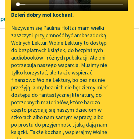
Katalog DAISY
Zgłoś brak utworu
Podkasty o książkach
Dzień dobry moi kochani.
powieści Henryka Sienkiewicza
Aktualności
Narzędzia
Nazywam się Paulina Holtz i mam wielki
zaszczyt i przyjemność być ambasadorką
„Prokurator Alicja Horn”
Mapa Wolnych Lektur
Wolnych Lektur. Wolne Lektury to dostęp
do słuchania
do bezpłatnych książek, do bezpłatnych
Henryk Sienkiewicz
Leśmianator
audiobooków i różnych publikacji. Ale oni
Krzyżacy, tom
Byliśmy częścią AI Impact
potrzebują naszego wsparcia. Musimy nie
Przewodnik dla piszących i
drugi
Lab
tylko korzystać, ale także wspierać
czytających
finansowo Wolne Lektury, bo bez nas nie
Zapraszamy na spotkanie
Strasznych, podobnych
przeżyją, a my bez nich nie będziemy mieć
online z tłumaczkami
do uderzeń burzy jego
dostępu do fantastycznej literatury, do
literatury skandynawskiej
API
ciosów nie mógł już
potrzebnych materiałów, które bardzo
Krzyżak pochwycić ni
Spotkanie z Katarzyną
OAI-PMH
często przydają się naszym dzieciom w
Tunkiel w Oslo
im wydążyć...
szkołach albo nam samym w pracy, albo
Widget Wolnych Lektur
po prostu do przyjemności, jaką dają nam
102. lata temu zmarł
Czytaj więcej
książki. Także kochani, wspierajmy Wolne
Przypisy
Joseph Conrad