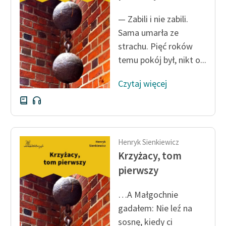
— Zabili i nie zabili.
Sama umarła ze
strachu. Pięć roków
temu pokój był, nikt o...
Czytaj więcej
Henryk Sienkiewicz
Krzyżacy, tom
pierwszy
…A Małgochnie
gadałem: Nie leź na
sosnę, kiedy ci