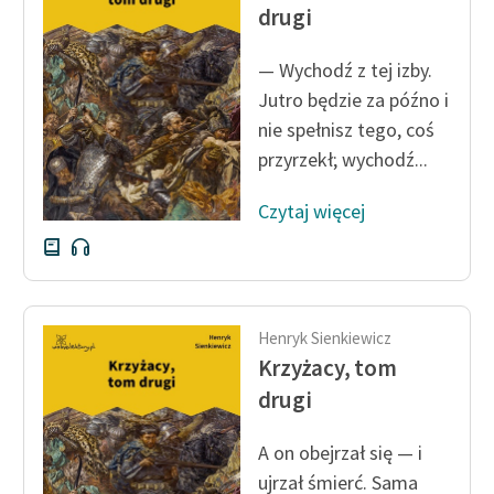
Ręce pełne poezji
drugi
Kolekcje edukacyjne
— Wychodź z tej izby.
twórców przechodzących
Jutro będzie za późno i
do domeny publicznej,
nie spełnisz tego, coś
lektur szkolnych oraz
przyrzekł; wychodź...
Starego Testamentu
Odkurzamy bohaterów
Czytaj więcej
Szkoła Poezji Wolnych
Lektur
O nas
Henryk Sienkiewicz
Krzyżacy, tom
Kontakt
drugi
O projekcie
A on obejrzał się — i
Zespół
ujrzał śmierć. Sama